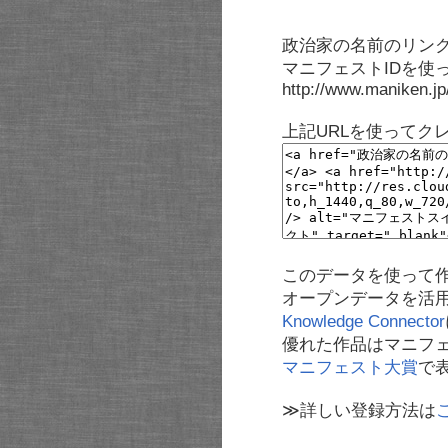
政治家の名前のリンク
マニフェストIDを使
http://www.maniken.j
上記URLを使ってク
このデータを使って
オープンデータを活
Knowledge Connector
優れた作品はマニフ
マニフェスト大賞
で
≫詳しい登録方法は