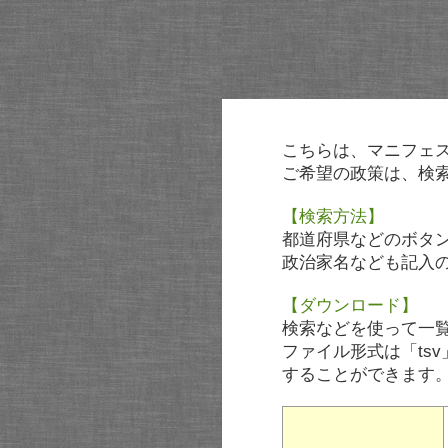
こちらは、マニフェ
ご希望の政策は、検
【検索方法】
都道府県などのボタ
政治家名なども記入
【ダウンロード】
検索などを使って一
ファイル形式は「tsv
することができます