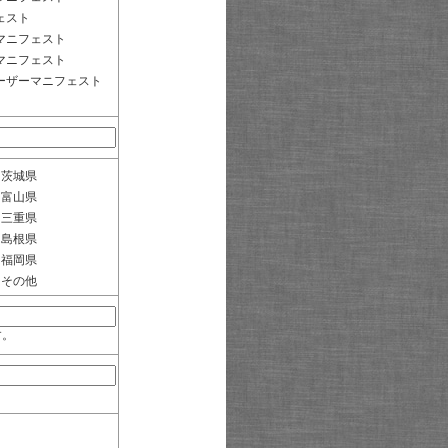
ェスト
マニフェスト
マニフェスト
ーザーマニフェスト
茨城県
富山県
三重県
島根県
福岡県
その他
す。