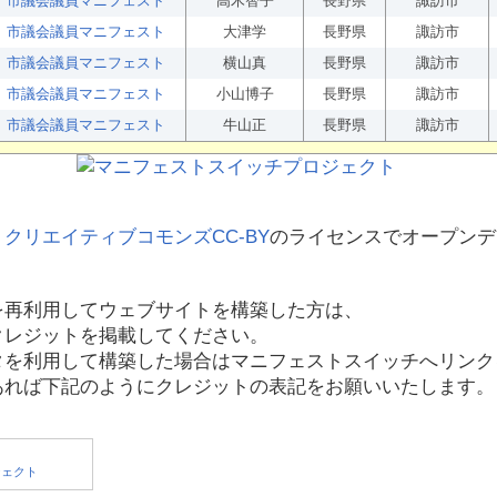
市議会議員マニフェスト
高木智子
長野県
諏訪市
市議会議員マニフェスト
大津学
長野県
諏訪市
市議会議員マニフェスト
横山真
長野県
諏訪市
市議会議員マニフェスト
小山博子
長野県
諏訪市
市議会議員マニフェスト
牛山正
長野県
諏訪市
、
クリエイティブコモンズCC-BY
のライセンスでオープンデ
を再利用してウェブサイトを構築した方は、
クレジットを掲載してください。
タを利用して構築した場合はマニフェストスイッチへリンク
あれば下記のようにクレジットの表記をお願いいたします。