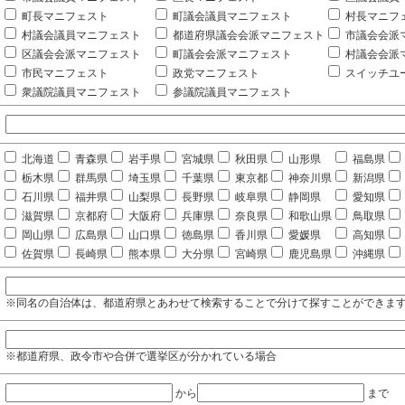
町長マニフェスト
町議会議員マニフェスト
村長マニフ
村議会議員マニフェスト
都道府県議会会派マニフェスト
市議会会派
区議会会派マニフェスト
町議会会派マニフェスト
村議会会派
市民マニフェスト
政党マニフェスト
スイッチユ
衆議院議員マニフェスト
参議院議員マニフェスト
北海道
青森県
岩手県
宮城県
秋田県
山形県
福島県
栃木県
群馬県
埼玉県
千葉県
東京都
神奈川県
新潟県
石川県
福井県
山梨県
長野県
岐阜県
静岡県
愛知県
滋賀県
京都府
大阪府
兵庫県
奈良県
和歌山県
鳥取県
岡山県
広島県
山口県
徳島県
香川県
愛媛県
高知県
佐賀県
長崎県
熊本県
大分県
宮崎県
鹿児島県
沖縄県
※同名の自治体は、都道府県とあわせて検索することで分けて探すことができま
※都道府県、政令市や合併で選挙区が分かれている場合
から
まで