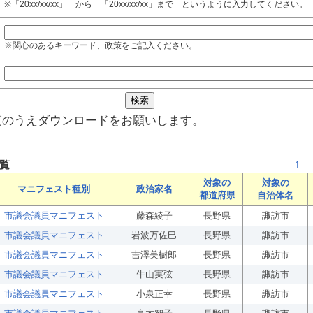
※「20xx/xx/xx」 から 「20xx/xx/xx」まで というように入力してください。
※関心のあるキーワード、政策をご記入ください。
覧のうえダウンロードをお願いします。
覧
1
...
対象の
対象の
マニフェスト種別
政治家名
都道府県
自治体名
市議会議員マニフェスト
藤森綾子
長野県
諏訪市
市議会議員マニフェスト
岩波万佐巳
長野県
諏訪市
市議会議員マニフェスト
吉澤美樹郎
長野県
諏訪市
市議会議員マニフェスト
牛山実弦
長野県
諏訪市
市議会議員マニフェスト
小泉正幸
長野県
諏訪市