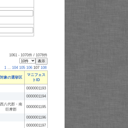
1061
-
1070
件 /
1078
件
1
...
104
105
106
107
108
マニフェス
対象の選挙区
トID
0000001193
0000001194
西八代郡・南
0000001195
巨摩郡
0000001196
0000001197