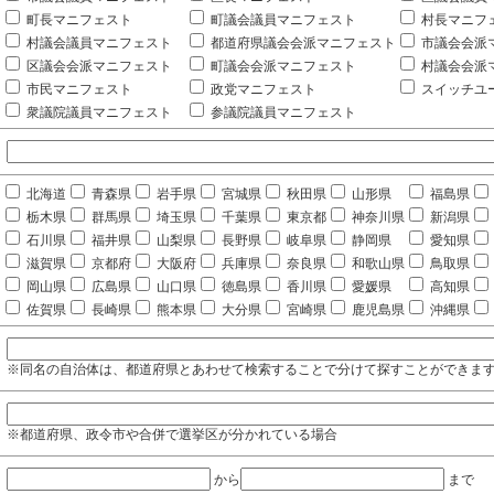
町長マニフェスト
町議会議員マニフェスト
村長マニフ
村議会議員マニフェスト
都道府県議会会派マニフェスト
市議会会派
区議会会派マニフェスト
町議会会派マニフェスト
村議会会派
市民マニフェスト
政党マニフェスト
スイッチユ
衆議院議員マニフェスト
参議院議員マニフェスト
北海道
青森県
岩手県
宮城県
秋田県
山形県
福島県
栃木県
群馬県
埼玉県
千葉県
東京都
神奈川県
新潟県
石川県
福井県
山梨県
長野県
岐阜県
静岡県
愛知県
滋賀県
京都府
大阪府
兵庫県
奈良県
和歌山県
鳥取県
岡山県
広島県
山口県
徳島県
香川県
愛媛県
高知県
佐賀県
長崎県
熊本県
大分県
宮崎県
鹿児島県
沖縄県
※同名の自治体は、都道府県とあわせて検索することで分けて探すことができま
※都道府県、政令市や合併で選挙区が分かれている場合
から
まで