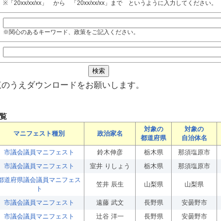
※「20xx/xx/xx」 から 「20xx/xx/xx」まで というように入力してください。
※関心のあるキーワード、政策をご記入ください。
覧のうえダウンロードをお願いします。
覧
対象の
対象の
マニフェスト種別
政治家名
都道府県
自治体名
市議会議員マニフェスト
鈴木伸彦
栃木県
那須塩原市
市議会議員マニフェスト
室井 りしょう
栃木県
那須塩原市
都道府県議会議員マニフェス
笠井 辰生
山梨県
山梨県
ト
市議会議員マニフェスト
遠藤 武文
長野県
安曇野市
市議会議員マニフェスト
辻谷 洋一
長野県
安曇野市