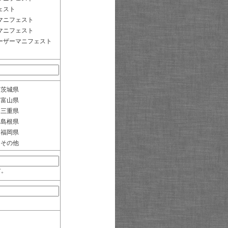
ェスト
マニフェスト
マニフェスト
ーザーマニフェスト
茨城県
富山県
三重県
島根県
福岡県
その他
す。