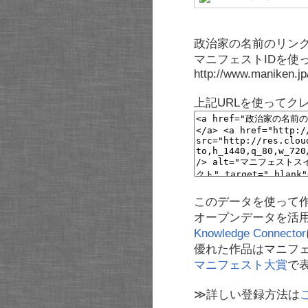
政治家の名前のリンク
マニフェストIDを使
http://www.maniken.j
上記URLを使ってク
このデータを使って
オープンデータを活
Knowledge Connector
優れた作品はマニフ
マニフェスト大賞
で
≫詳しい登録方法は