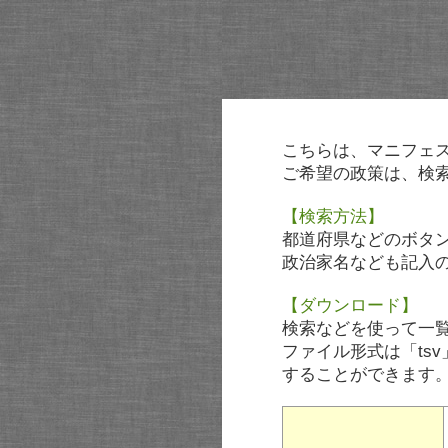
こちらは、マニフェ
ご希望の政策は、検
【検索方法】
都道府県などのボタ
政治家名なども記入
【ダウンロード】
検索などを使って一
ファイル形式は「tsv
することができます