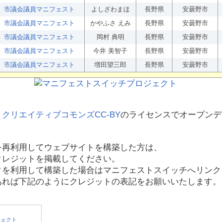
市議会議員マニフェスト
よしざわまほ
長野県
安曇野市
市議会議員マニフェスト
かやふさ えみ
長野県
安曇野市
市議会議員マニフェスト
岡村 典明
長野県
安曇野市
市議会議員マニフェスト
今井 美智子
長野県
安曇野市
市議会議員マニフェスト
増田望三郎
長野県
安曇野市
、
クリエイティブコモンズCC-BY
のライセンスでオープンデ
を再利用してウェブサイトを構築した方は、
クレジットを掲載してください。
タを利用して構築した場合はマニフェストスイッチへリンク
あれば下記のようにクレジットの表記をお願いいたします。