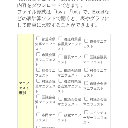
内容をダウンロードできます。
ファイル形式は「tsv」「txt」で、Excelな
どの表計算ソフトで開くと、表やグラフに
して簡単に比較することができます。
都道府県
都道府県議
市長マニフ
知事マニフェ
会議員マニフェ
ェスト
スト
スト
市議会議
区長マニフ
区議会議員
員マニフェス
ェスト
マニフェスト
ト
町長マニ
町議会議員
村長マニフ
フェスト
マニフェスト
ェスト
村議会議
都道府県議
マニフ
市議会会派
員マニフェス
会会派マニフェ
ェスト
マニフェスト
ト
スト
種別
区議会会
町議会会派
村議会会派
派マニフェス
マニフェスト
マニフェスト
ト
スイッチユ
市民マニ
政党マニフ
ーザーマニフェ
フェスト
ェスト
スト