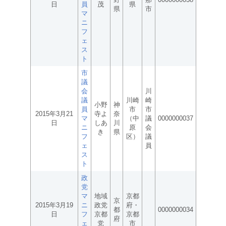
日
員
茂
県
県
市
マ
ニ
フ
ェ
ス
ト
市
議
会
川
議
川崎
崎
小野
神
員
市
市
2015年3月21
寺よ
奈
マ
（中
議
0000000037
日
しあ
川
ニ
原
会
き
県
フ
区）
議
ェ
員
ス
ト
政
党
マ
地域
京都
京
2015年3月19
ニ
政党
府・
都
0000000034
日
フ
京都
京都
府
ェ
党
市