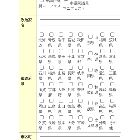
衆議院議
参議院議員
員マニフェス
マニフェスト
ト
政治家
名
山
北海
青森
岩手
宮城
秋田
福島
茨城
形県
道
県
県
県
県
県
県
神
栃木
群馬
埼玉
千葉
東京
新潟
富山
奈川県
県
県
県
県
都
県
県
静
石川
福井
山梨
長野
岐阜
愛知
三重
岡県
都道府
県
県
県
県
県
県
県
県
和
滋賀
京都
大阪
兵庫
奈良
鳥取
島根
歌山県
県
府
府
県
県
県
県
愛
岡山
広島
山口
徳島
香川
高知
福岡
媛県
県
県
県
県
県
県
県
鹿
佐賀
長崎
熊本
大分
宮崎
沖縄
その
児島県
県
県
県
県
県
県
他
市区町