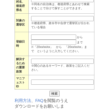
村名、
※同名の自治体は、都道府県とあわせて検索
都道府
することで分けて探すことができます。
県名
対象の
※都道府県、政令市や合併で選挙区が分かれ
選挙区
ている場合
から
登録日
まで
時
※「20xx/xx/xx」 から 「20xx/xx/xx」ま
で というように入力してください。
解決す
るため
※関心のあるキーワード、政策をご記入くだ
の重要
さい。
政策
マニフ
ェスト
ID
利用方法
、
FAQ
を閲覧のうえ
ダウンロードをお願いしま