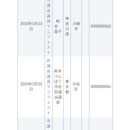
市
議
会
議
神
員
粕
2015年3月23
奈
川崎
マ
谷
0000000042
日
川
市
ニ
葉子
県
フ
ェ
ス
ト
区
議
会
鈴木
議
けん
員
ぽう
東
2015年3月23
渋谷
マ
渋谷
京
0000000041
日
区
ニ
区議
都
フ
会議
ェ
員
ス
ト
市
議