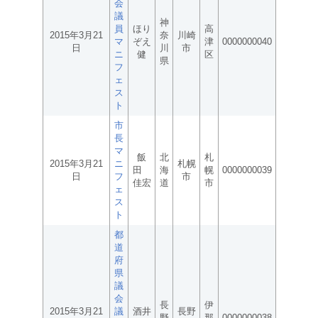
会
議
神
員
ほり
高
2015年3月21
奈
川崎
マ
ぞえ
津
0000000040
日
川
市
ニ
健
区
県
フ
ェ
ス
ト
市
長
マ
飯
北
札
2015年3月21
ニ
札幌
田
海
幌
0000000039
日
フ
市
佳宏
道
市
ェ
ス
ト
都
道
府
県
議
会
長
伊
2015年3月21
議
酒井
長野
野
那
0000000038