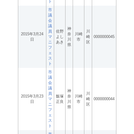
ト
市
議
会
議
神
員
佐野
川
2015年3月24
奈
川崎
マ
よし
崎
0000000045
日
川
市
ニ
あき
区
県
フ
ェ
ス
ト
市
議
会
議
神
員
川
2015年3月23
飯塚
奈
川崎
マ
崎
0000000044
日
正良
川
市
ニ
区
県
フ
ェ
ス
ト