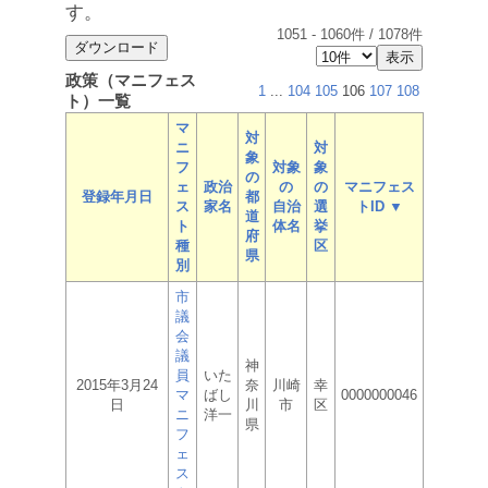
す。
1051
-
1060
件 /
1078
件
政策（マニフェス
1
...
104
105
106
107
108
ト）一覧
マ
対
ニ
対
象
フ
対象
象
の
ェ
政治
の
の
マニフェス
登録年月日
都
ス
家名
自治
選
トID ▼
道
ト
体名
挙
府
種
区
県
別
市
議
会
議
神
員
いた
2015年3月24
奈
川崎
幸
マ
ばし
0000000046
日
川
市
区
ニ
洋一
県
フ
ェ
ス