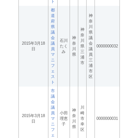
ト
都
道
神
府
奈
県
川
神
議
県
奈
会
神
議
石川
川
2015年3月18
議
奈
会
たく
県
0000000032
日
員
川
議
み
三
マ
県
員
浦
ニ
三
市
フ
浦
ェ
市
ス
区
ト
市
議
会
議
川
神
員
小田
崎
2015年3月18
奈
マ
理恵
市
0000000031
日
川
ニ
子
幸
県
フ
区
ェ