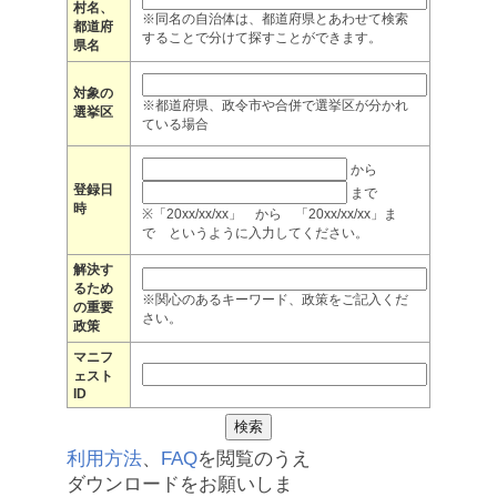
村名、
※同名の自治体は、都道府県とあわせて検索
都道府
することで分けて探すことができます。
県名
対象の
※都道府県、政令市や合併で選挙区が分かれ
選挙区
ている場合
から
登録日
まで
時
※「20xx/xx/xx」 から 「20xx/xx/xx」ま
で というように入力してください。
解決す
るため
※関心のあるキーワード、政策をご記入くだ
の重要
さい。
政策
マニフ
ェスト
ID
利用方法
、
FAQ
を閲覧のうえ
ダウンロードをお願いしま