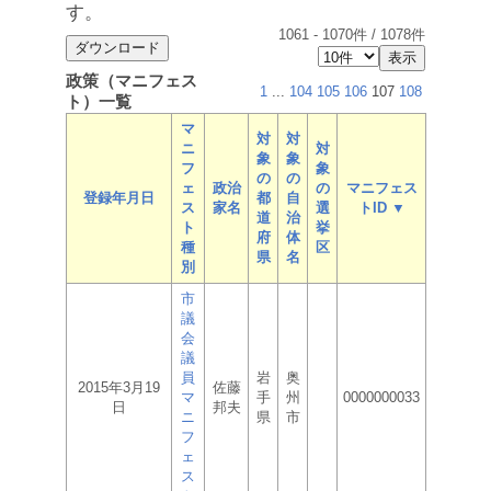
す。
1061
-
1070
件 /
1078
件
政策（マニフェス
1
...
104
105
106
107
108
ト）一覧
マ
対
対
ニ
対
象
象
フ
象
の
の
ェ
政治
の
マニフェス
登録年月日
都
自
ス
家名
選
トID ▼
道
治
ト
挙
府
体
種
区
県
名
別
市
議
会
議
員
岩
奥
2015年3月19
佐藤
マ
手
州
0000000033
日
邦夫
ニ
県
市
フ
ェ
ス