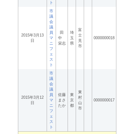
ト
市
議
会
議
富
員
田
埼
2015年3月13
士
マ
中
玉
0000000018
日
見
ニ
栄志
県
市
フ
ェ
ス
ト
市
議
会
議
東
員
佐藤
東
2015年3月12
村
マ
まさ
京
0000000017
日
山
ニ
たか
都
市
フ
ェ
ス
ト