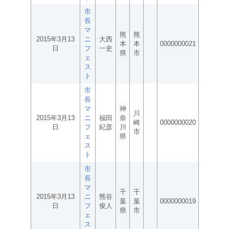
市
長
マ
熊
熊
2015年3月13
ニ
大西
本
本
0000000021
日
フ
一史
県
市
ェ
ス
ト
市
長
マ
神
川
2015年3月13
ニ
福田
奈
崎
0000000020
日
フ
紀彦
川
市
ェ
県
ス
ト
市
長
マ
千
千
2015年3月13
ニ
熊谷
葉
葉
0000000019
日
フ
俊人
県
市
ェ
ス