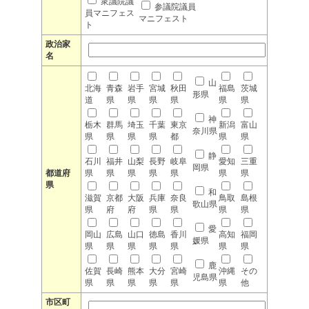
衆議院議
参議院議員
員マニフェス
マニフェスト
ト
政治家
名
山
北海
青森
岩手
宮城
秋田
福島
茨城
形県
道
県
県
県
県
県
県
神
栃木
群馬
埼玉
千葉
東京
新潟
富山
奈川県
県
県
県
県
都
県
県
静
石川
福井
山梨
長野
岐阜
愛知
三重
岡県
都道府
県
県
県
県
県
県
県
県
和
滋賀
京都
大阪
兵庫
奈良
鳥取
島根
歌山県
県
府
府
県
県
県
県
愛
岡山
広島
山口
徳島
香川
高知
福岡
媛県
県
県
県
県
県
県
県
鹿
佐賀
長崎
熊本
大分
宮崎
沖縄
その
児島県
県
県
県
県
県
県
他
市区町