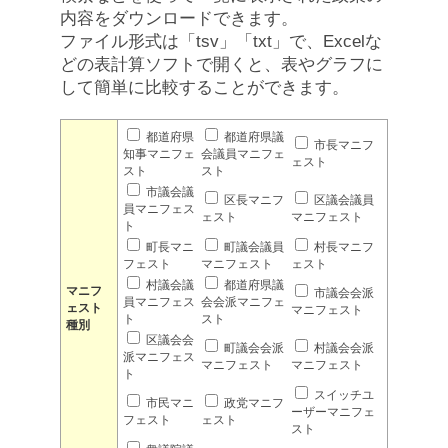
内容をダウンロードできます。
ファイル形式は「tsv」「txt」で、Excelな
どの表計算ソフトで開くと、表やグラフに
して簡単に比較することができます。
都道府県
都道府県議
市長マニフ
知事マニフェ
会議員マニフェ
ェスト
スト
スト
市議会議
区長マニフ
区議会議員
員マニフェス
ェスト
マニフェスト
ト
町長マニ
町議会議員
村長マニフ
フェスト
マニフェスト
ェスト
村議会議
都道府県議
マニフ
市議会会派
員マニフェス
会会派マニフェ
ェスト
マニフェスト
ト
スト
種別
区議会会
町議会会派
村議会会派
派マニフェス
マニフェスト
マニフェスト
ト
スイッチユ
市民マニ
政党マニフ
ーザーマニフェ
フェスト
ェスト
スト