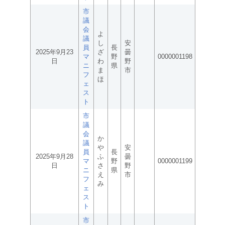
市
議
会
よ
議
し
安
員
長
2025年9月23
ざ
曇
マ
野
0000001198
日
わ
野
ニ
県
ま
市
フ
ほ
ェ
ス
ト
市
議
会
か
議
や
安
員
長
2025年9月28
ふ
曇
マ
野
0000001199
日
さ
野
ニ
県
え
市
フ
み
ェ
ス
ト
市