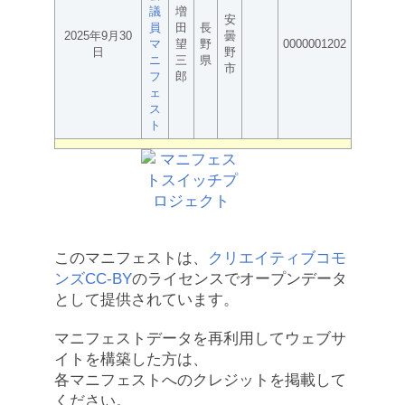
議
増
安
員
田
長
2025年9月30
曇
マ
望
野
0000001202
日
野
ニ
三
県
市
フ
郎
ェ
ス
ト
このマニフェストは、
クリエイティブコモ
ンズCC-BY
のライセンスでオープンデータ
として提供されています。
マニフェストデータを再利用してウェブサ
イトを構築した方は、
各マニフェストへのクレジットを掲載して
ください。