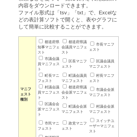
内容をダウンロードできます。
ファイル形式は「tsv」「txt」で、Excelな
どの表計算ソフトで開くと、表やグラフに
して簡単に比較することができます。
都道府県
都道府県議
市長マニフ
知事マニフェ
会議員マニフェ
ェスト
スト
スト
市議会議
区長マニフ
区議会議員
員マニフェス
ェスト
マニフェスト
ト
町長マニ
町議会議員
村長マニフ
フェスト
マニフェスト
ェスト
村議会議
都道府県議
マニフ
市議会会派
員マニフェス
会会派マニフェ
ェスト
マニフェスト
ト
スト
種別
区議会会
町議会会派
村議会会派
派マニフェス
マニフェスト
マニフェスト
ト
スイッチユ
市民マニ
政党マニフ
ーザーマニフェ
フェスト
ェスト
スト