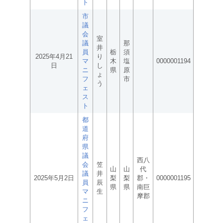
ト
市
議
会
室
議
那
井
員
栃
須
2025年4月21
り
マ
木
塩
0000001194
日
し
ニ
県
原
ょ
フ
市
う
ェ
ス
ト
都
道
府
県
議
西八
会
笠
山
山
代
議
井
2025年5月2日
梨
梨
郡・
0000001195
員
辰
県
県
南巨
マ
生
摩郡
ニ
フ
ェ