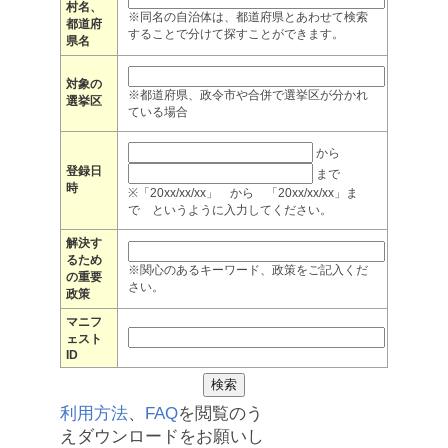
村名、
※同名の自治体は、都道府県とあわせて検索
都道府
することで分けて探すことができます。
県名
対象の
※都道府県、政令市や合併で選挙区が分かれ
選挙区
ている場合
から
登録日
まで
時
※「20xx/xx/xx」 から 「20xx/xx/xx」ま
で というように入力してください。
解決す
るため
※関心のあるキーワード、政策をご記入くだ
の重要
さい。
政策
マニフ
ェスト
ID
利用方法
、
FAQ
を閲覧のう
えダウンロードをお願いし