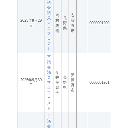
議
会
議
岡
安
員
長
2025年9月29
村
曇
マ
野
0000001200
日
典
野
ニ
県
明
市
フ
ェ
ス
ト
市
議
会
議
今
安
員
井
長
2025年9月30
曇
マ
美
野
0000001201
日
野
ニ
智
県
市
フ
子
ェ
ス
ト
市
議
会