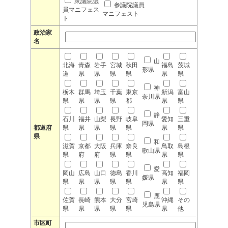
衆議院議
参議院議員
員マニフェス
マニフェスト
ト
政治家
名
山
北海
青森
岩手
宮城
秋田
福島
茨城
形県
道
県
県
県
県
県
県
神
栃木
群馬
埼玉
千葉
東京
新潟
富山
奈川県
県
県
県
県
都
県
県
静
石川
福井
山梨
長野
岐阜
愛知
三重
岡県
都道府
県
県
県
県
県
県
県
県
和
滋賀
京都
大阪
兵庫
奈良
鳥取
島根
歌山県
県
府
府
県
県
県
県
愛
岡山
広島
山口
徳島
香川
高知
福岡
媛県
県
県
県
県
県
県
県
鹿
佐賀
長崎
熊本
大分
宮崎
沖縄
その
児島県
県
県
県
県
県
県
他
市区町