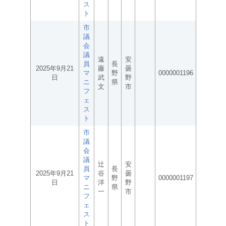
ス
ト
市
議
会
議
遠
安
員
長
2025年9月21
藤
曇
マ
野
0000001196
日
武
野
ニ
県
文
市
フ
ェ
ス
ト
市
議
会
議
辻
安
員
長
2025年9月21
谷
曇
マ
野
0000001197
日
洋
野
ニ
県
一
市
フ
ェ
ス
ト