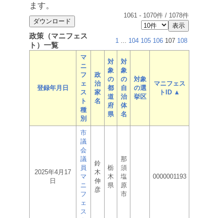
ます。
1061
-
1070
件 /
1078
件
政策（マニフェス
1
...
104
105
106
107
108
ト）一覧
マ
対
対
ニ
象
象
フ
政
の
の
対象
ェ
治
マニフェス
登録年月日
都
自
の選
ス
家
トID ▲
道
治
挙区
ト
名
府
体
種
県
名
別
市
議
会
議
那
鈴
員
栃
須
2025年4月17
木
マ
木
塩
0000001193
日
伸
ニ
県
原
彦
フ
市
ェ
ス