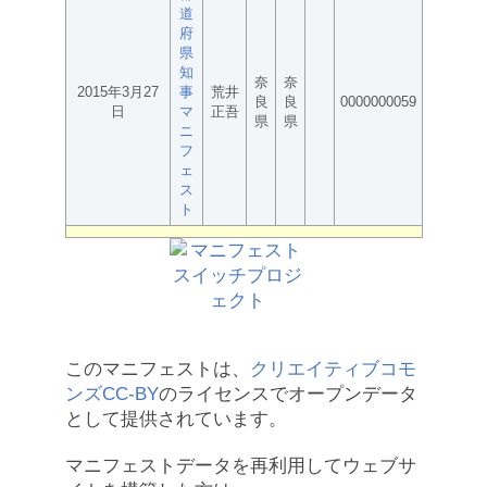
道
府
県
知
奈
奈
2015年3月27
事
荒井
良
良
0000000059
日
マ
正吾
県
県
ニ
フ
ェ
ス
ト
このマニフェストは、
クリエイティブコモ
ンズCC-BY
のライセンスでオープンデータ
として提供されています。
マニフェストデータを再利用してウェブサ