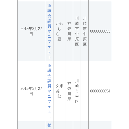
市
議
会
川
川
議
かわ
神
崎
崎
員
2015年3月27
む
奈
市
市
マ
0000000053
日
ら
川
中
中
ニ
豊
県
原
原
フ
区
区
ェ
ス
ト
市
議
会
議
川
神
員
久米
崎
2015年3月27
奈
マ
英一
市
0000000054
日
川
ニ
郎
幸
県
フ
区
ェ
ス
ト
都