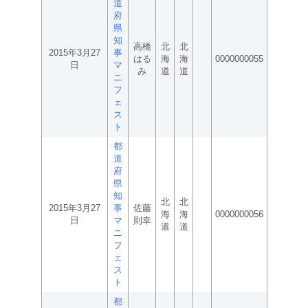
道
府
県
知
高橋
北
北
2015年3月27
事
はる
海
海
0000000055
日
マ
み
道
道
ニ
フ
ェ
ス
ト
都
道
府
県
知
北
北
2015年3月27
事
佐藤
海
海
0000000056
日
マ
則幸
道
道
ニ
フ
ェ
ス
ト
都