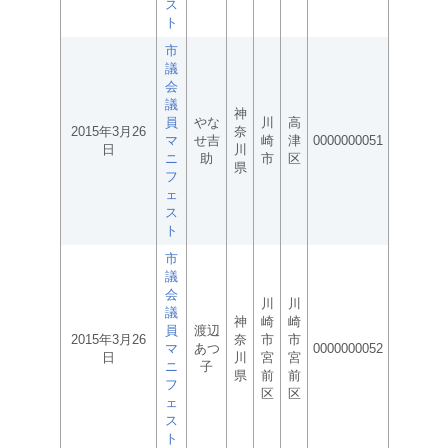
ス
ト
市
議
会
議
神
員
やな
川
高
2015年3月26
奈
マ
せ吉
崎
津
0000000051
日
川
ニ
助
市
区
県
フ
ェ
ス
ト
市
議
会
川
川
議
神
崎
崎
員
渡辺
2015年3月26
奈
市
市
マ
あつ
0000000052
日
川
宮
宮
ニ
子
県
前
前
フ
区
区
ェ
ス
ト