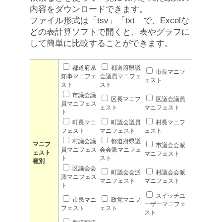
内容をダウンロードできます。
ファイル形式は「tsv」「txt」で、Excelな
どの表計算ソフトで開くと、表やグラフに
して簡単に比較することができます。
都道府県
都道府県議
市長マニフ
知事マニフェ
会議員マニフェ
ェスト
スト
スト
市議会議
区長マニフ
区議会議員
員マニフェス
ェスト
マニフェスト
ト
町長マニ
町議会議員
村長マニフ
フェスト
マニフェスト
ェスト
村議会議
都道府県議
マニフ
市議会会派
員マニフェス
会会派マニフェ
ェスト
マニフェスト
ト
スト
種別
区議会会
町議会会派
村議会会派
派マニフェス
マニフェスト
マニフェスト
ト
スイッチユ
市民マニ
政党マニフ
ーザーマニフェ
フェスト
ェスト
スト