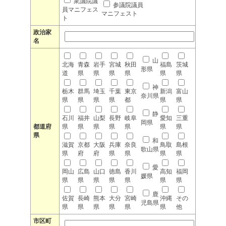
衆議院議
参議院議員
員マニフェス
マニフェスト
ト
政治家
名
山
北海
青森
岩手
宮城
秋田
福島
茨城
形県
道
県
県
県
県
県
県
神
栃木
群馬
埼玉
千葉
東京
新潟
富山
奈川県
県
県
県
県
都
県
県
静
石川
福井
山梨
長野
岐阜
愛知
三重
岡県
都道府
県
県
県
県
県
県
県
県
和
滋賀
京都
大阪
兵庫
奈良
鳥取
島根
歌山県
県
府
府
県
県
県
県
愛
岡山
広島
山口
徳島
香川
高知
福岡
媛県
県
県
県
県
県
県
県
鹿
佐賀
長崎
熊本
大分
宮崎
沖縄
その
児島県
県
県
県
県
県
県
他
市区町