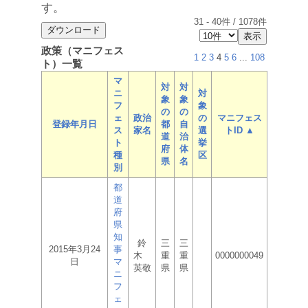
す。
31
-
40
件 /
1078
件
政策（マニフェス
1
2
3
4
5
6
...
108
ト）一覧
マ
対
対
ニ
対
象
象
フ
象
の
の
ェ
政治
の
マニフェス
登録年月日
都
自
ス
家名
選
トID ▲
道
治
ト
挙
府
体
種
区
県
名
別
都
道
府
県
知
鈴
三
三
2015年3月24
事
木
重
重
0000000049
日
マ
英敬
県
県
ニ
フ
ェ