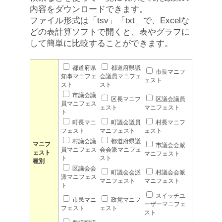
内容をダウンロードできます。
ファイル形式は「tsv」「txt」で、Excelな
どの表計算ソフトで開くと、表やグラフに
して簡単に比較することができます。
都道府県
都道府県議
市長マニフ
知事マニフェ
会議員マニフェ
ェスト
スト
スト
市議会議
区長マニフ
区議会議員
員マニフェス
ェスト
マニフェスト
ト
町長マニ
町議会議員
村長マニフ
フェスト
マニフェスト
ェスト
村議会議
都道府県議
マニフ
市議会会派
員マニフェス
会会派マニフェ
ェスト
マニフェスト
ト
スト
種別
区議会会
町議会会派
村議会会派
派マニフェス
マニフェスト
マニフェスト
ト
スイッチユ
市民マニ
政党マニフ
ーザーマニフェ
フェスト
ェスト
スト