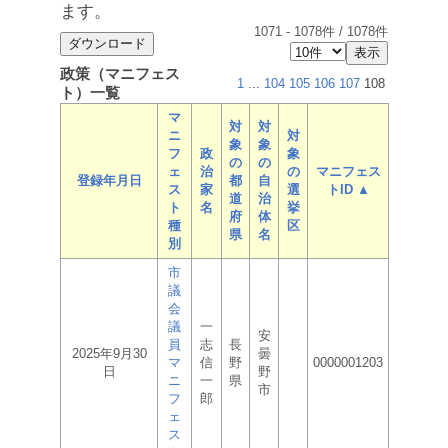
ます。
1071
-
1078
件 /
1078
件
政策（マニフェス
1
...
104
105
106
107
108
ト）一覧
マ
対
対
ニ
対
象
象
フ
政
象
の
の
ェ
治
の
マニフェス
登録年月日
都
自
ス
家
選
トID ▲
道
治
ト
名
挙
府
体
種
区
県
名
別
市
議
会
議
一
安
員
志
長
2025年9月30
曇
マ
信
野
0000001203
日
野
ニ
一
県
市
フ
郎
ェ
ス