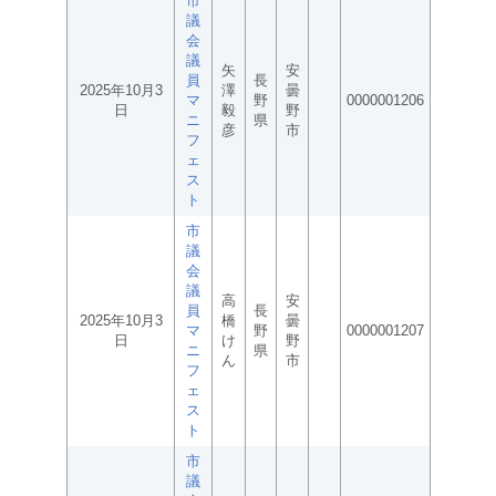
市
議
会
議
矢
安
員
長
2025年10月3
澤
曇
マ
野
0000001206
日
毅
野
ニ
県
彦
市
フ
ェ
ス
ト
市
議
会
議
高
安
員
長
2025年10月3
橋
曇
マ
野
0000001207
日
け
野
ニ
県
ん
市
フ
ェ
ス
ト
市
議