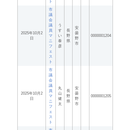
ト
市
議
会
議
う
安
員
す
長
2025年10月2
曇
マ
い
野
0000001204
日
野
ニ
泰
県
市
フ
彦
ェ
ス
ト
市
議
会
議
丸
安
員
長
2025年10月2
山
曇
マ
野
0000001205
日
健
野
ニ
県
太
市
フ
ェ
ス
ト