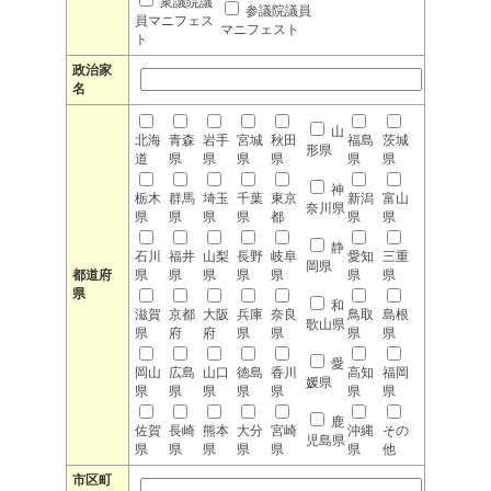
衆議院議
参議院議員
員マニフェス
マニフェスト
ト
政治家
名
山
北海
青森
岩手
宮城
秋田
福島
茨城
形県
道
県
県
県
県
県
県
神
栃木
群馬
埼玉
千葉
東京
新潟
富山
奈川県
県
県
県
県
都
県
県
静
石川
福井
山梨
長野
岐阜
愛知
三重
岡県
都道府
県
県
県
県
県
県
県
県
和
滋賀
京都
大阪
兵庫
奈良
鳥取
島根
歌山県
県
府
府
県
県
県
県
愛
岡山
広島
山口
徳島
香川
高知
福岡
媛県
県
県
県
県
県
県
県
鹿
佐賀
長崎
熊本
大分
宮崎
沖縄
その
児島県
県
県
県
県
県
県
他
市区町