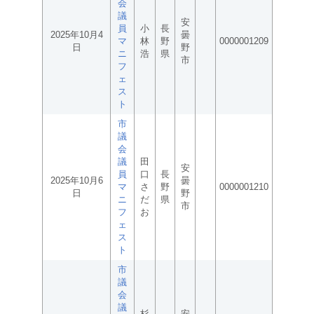
会
議
安
員
小
長
2025年10月4
曇
マ
林
野
0000001209
日
野
ニ
浩
県
市
フ
ェ
ス
ト
市
議
会
議
田
安
員
口
長
2025年10月6
曇
マ
さ
野
0000001210
日
野
ニ
だ
県
市
フ
お
ェ
ス
ト
市
議
会
議
杉
安