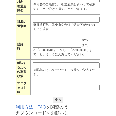
村名、
※同名の自治体は、都道府県とあわせて検索
都道府
することで分けて探すことができます。
県名
対象の
※都道府県、政令市や合併で選挙区が分かれ
選挙区
ている場合
から
登録日
まで
時
※「20xx/xx/xx」 から 「20xx/xx/xx」ま
で というように入力してください。
解決す
るため
※関心のあるキーワード、政策をご記入くだ
の重要
さい。
政策
マニフ
ェスト
ID
利用方法
、
FAQ
を閲覧のう
えダウンロードをお願いし