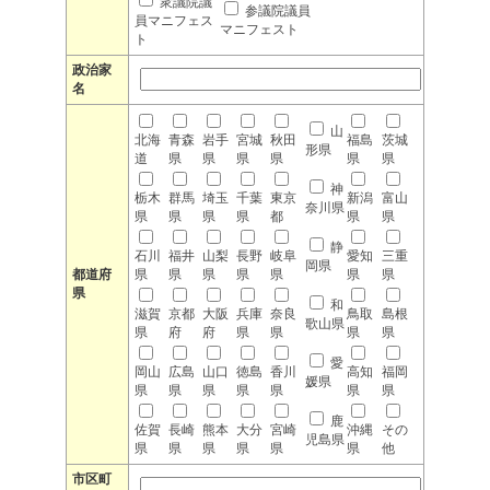
衆議院議
参議院議員
員マニフェス
マニフェスト
ト
政治家
名
山
北海
青森
岩手
宮城
秋田
福島
茨城
形県
道
県
県
県
県
県
県
神
栃木
群馬
埼玉
千葉
東京
新潟
富山
奈川県
県
県
県
県
都
県
県
静
石川
福井
山梨
長野
岐阜
愛知
三重
岡県
都道府
県
県
県
県
県
県
県
県
和
滋賀
京都
大阪
兵庫
奈良
鳥取
島根
歌山県
県
府
府
県
県
県
県
愛
岡山
広島
山口
徳島
香川
高知
福岡
媛県
県
県
県
県
県
県
県
鹿
佐賀
長崎
熊本
大分
宮崎
沖縄
その
児島県
県
県
県
県
県
県
他
市区町