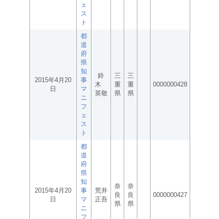
ェ
ス
ト
都
道
府
県
知
鈴
三
三
2015年4月20
事
木
重
重
0000000428
日
マ
英敬
県
県
ニ
フ
ェ
ス
ト
都
道
府
県
知
奈
奈
2015年4月20
事
荒井
良
良
0000000427
日
マ
正吾
県
県
ニ
フ