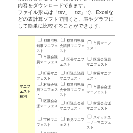
内容をダウンロードできます。
ファイル形式は「tsv」「txt」で、Excelな
どの表計算ソフトで開くと、表やグラフに
して簡単に比較することができます。
都道府県
都道府県議
市長マニフ
知事マニフェ
会議員マニフェ
ェスト
スト
スト
市議会議
区長マニフ
区議会議員
員マニフェス
ェスト
マニフェスト
ト
町長マニ
町議会議員
村長マニフ
フェスト
マニフェスト
ェスト
村議会議
都道府県議
マニフ
市議会会派
員マニフェス
会会派マニフェ
ェスト
マニフェスト
ト
スト
種別
区議会会
町議会会派
村議会会派
派マニフェス
マニフェスト
マニフェスト
ト
スイッチユ
市民マニ
政党マニフ
ーザーマニフェ
フェスト
ェスト
スト