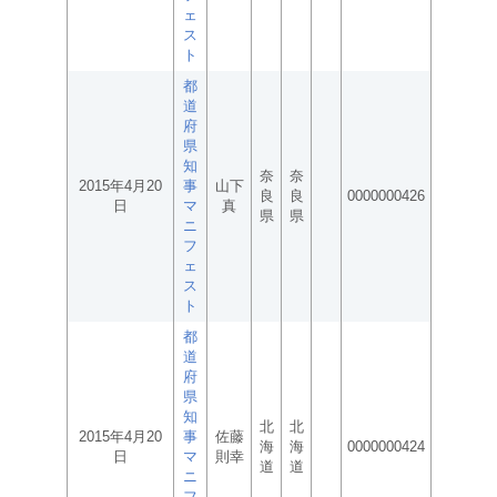
ェ
ス
ト
都
道
府
県
知
奈
奈
2015年4月20
事
山下
良
良
0000000426
日
マ
真
県
県
ニ
フ
ェ
ス
ト
都
道
府
県
知
北
北
2015年4月20
事
佐藤
海
海
0000000424
日
マ
則幸
道
道
ニ
フ