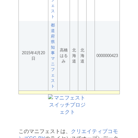
ェ
ス
ト
都
道
府
県
知
高橋
北
北
2015年4月20
事
はる
海
海
0000000423
日
マ
み
道
道
ニ
フ
ェ
ス
ト
このマニフェストは、
クリエイティブコモ