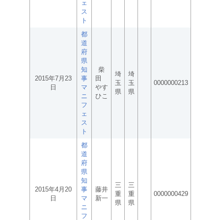
ェ
ス
ト
都
道
府
県
知
柴
埼
埼
2015年7月23
事
田
玉
玉
0000000213
日
マ
やす
県
県
ニ
ひこ
フ
ェ
ス
ト
都
道
府
県
知
三
三
2015年4月20
事
藤井
重
重
0000000429
日
マ
新一
県
県
ニ
フ