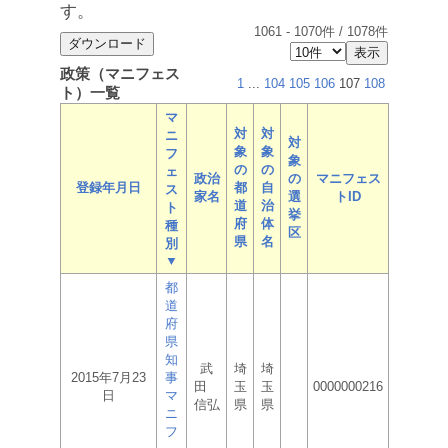
す。
1061
-
1070
件 /
1078
件
政策（マニフェス
1
...
104
105
106
107
108
ト）一覧
マ
対
対
ニ
対
象
象
フ
象
の
の
ェ
政治
の
マニフェス
登録年月日
都
自
ス
家名
選
トID
道
治
ト
挙
府
体
種
区
県
名
別
▼
都
道
府
県
知
武
埼
埼
2015年7月23
事
田
玉
玉
0000000216
日
マ
信弘
県
県
ニ
フ