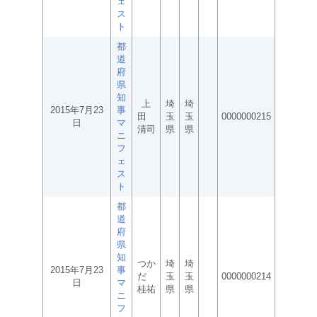
ェ
ス
ト
都
道
府
県
知
上
埼
埼
2015年7月23
事
田
玉
玉
0000000215
日
マ
清司
県
県
ニ
フ
ェ
ス
ト
都
道
府
県
知
つか
埼
埼
2015年7月23
事
だ
玉
玉
0000000214
日
マ
桂祐
県
県
ニ
フ