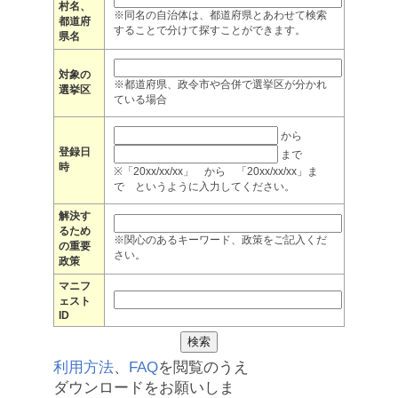
村名、
※同名の自治体は、都道府県とあわせて検索
都道府
することで分けて探すことができます。
県名
対象の
※都道府県、政令市や合併で選挙区が分かれ
選挙区
ている場合
から
登録日
まで
時
※「20xx/xx/xx」 から 「20xx/xx/xx」ま
で というように入力してください。
解決す
るため
※関心のあるキーワード、政策をご記入くだ
の重要
さい。
政策
マニフ
ェスト
ID
利用方法
、
FAQ
を閲覧のうえ
ダウンロードをお願いしま