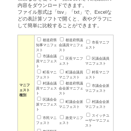
内容をダウンロードできます。
ファイル形式は「tsv」「txt」で、Excelな
どの表計算ソフトで開くと、表やグラフに
して簡単に比較することができます。
都道府県
都道府県議
市長マニフ
知事マニフェ
会議員マニフェ
ェスト
スト
スト
市議会議
区長マニフ
区議会議員
員マニフェス
ェスト
マニフェスト
ト
町長マニ
町議会議員
村長マニフ
フェスト
マニフェスト
ェスト
村議会議
都道府県議
マニフ
市議会会派
員マニフェス
会会派マニフェ
ェスト
マニフェスト
ト
スト
種別
区議会会
町議会会派
村議会会派
派マニフェス
マニフェスト
マニフェスト
ト
スイッチユ
市民マニ
政党マニフ
ーザーマニフェ
フェスト
ェスト
スト