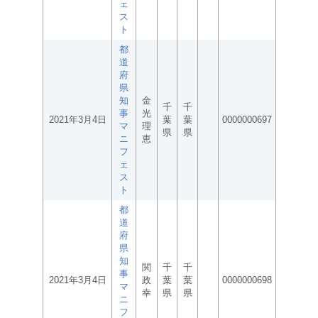
ェ
ス
ト
都
道
府
県
知
金
千
千
事
光
2021年3月4日
葉
葉
0000000697
マ
理
県
県
ニ
恵
フ
ェ
ス
ト
都
道
府
県
知
関
千
千
事
2021年3月4日
政
葉
葉
0000000698
マ
幸
県
県
ニ
フ