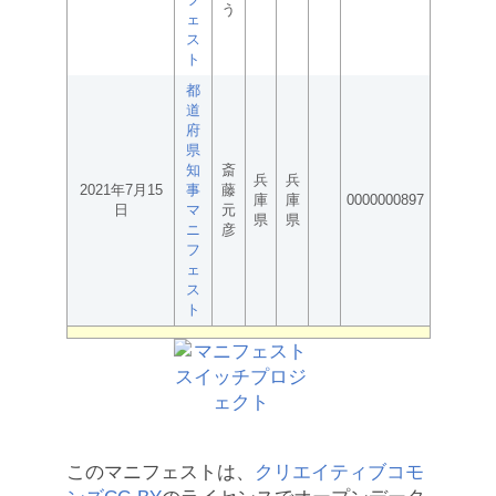
う
ェ
ス
ト
都
道
府
県
知
斎
兵
兵
2021年7月15
事
藤
庫
庫
0000000897
日
マ
元
県
県
ニ
彦
フ
ェ
ス
ト
このマニフェストは、
クリエイティブコモ