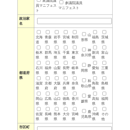
衆議院議
参議院議員
員マニフェス
マニフェスト
ト
政治家
名
山
北海
青森
岩手
宮城
秋田
福島
茨城
形県
道
県
県
県
県
県
県
神
栃木
群馬
埼玉
千葉
東京
新潟
富山
奈川県
県
県
県
県
都
県
県
静
石川
福井
山梨
長野
岐阜
愛知
三重
岡県
都道府
県
県
県
県
県
県
県
県
和
滋賀
京都
大阪
兵庫
奈良
鳥取
島根
歌山県
県
府
府
県
県
県
県
愛
岡山
広島
山口
徳島
香川
高知
福岡
媛県
県
県
県
県
県
県
県
鹿
佐賀
長崎
熊本
大分
宮崎
沖縄
その
児島県
県
県
県
県
県
県
他
市区町