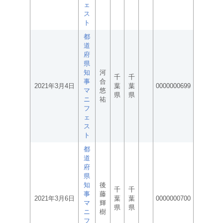
ェ
ス
ト
都
道
府
県
知
河
千
千
事
合
2021年3月4日
葉
葉
0000000699
マ
悠
県
県
ニ
祐
フ
ェ
ス
ト
都
道
府
県
知
後
千
千
事
藤
2021年3月6日
葉
葉
0000000700
マ
輝
県
県
ニ
樹
フ