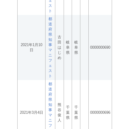
ェ
ス
ト
都
道
府
県
古
知
田
岐
岐
2021年1月10
事
は
阜
阜
0000000690
日
マ
じ
県
県
ニ
め
フ
ェ
ス
ト
都
道
府
県
知
熊
千
千
事
谷
2021年3月4日
葉
葉
0000000696
マ
俊
県
県
ニ
人
フ