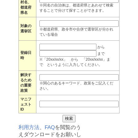
村名、
※同名の自治体は、都道府県とあわせて検索
都道府
することで分けて探すことができます。
県名
対象の
※都道府県、政令市や合併で選挙区が分かれ
選挙区
ている場合
から
登録日
まで
時
※「20xx/xx/xx」 から 「20xx/xx/xx」ま
で というように入力してください。
解決す
るため
※関心のあるキーワード、政策をご記入くだ
の重要
さい。
政策
マニフ
ェスト
ID
利用方法
、
FAQ
を閲覧のう
えダウンロードをお願いし