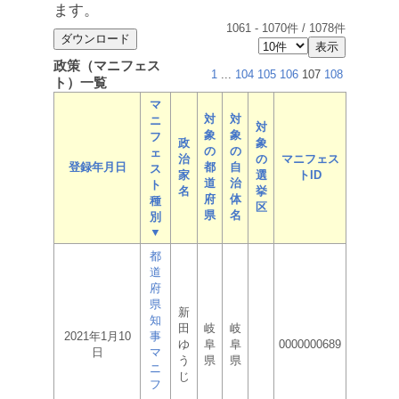
ます。
1061
-
1070
件 /
1078
件
政策（マニフェス
1
...
104
105
106
107
108
ト）一覧
マ
対
対
ニ
対
象
象
フ
政
象
の
の
ェ
治
の
マニフェス
登録年月日
都
自
ス
家
選
トID
道
治
ト
名
挙
府
体
種
区
県
名
別
▼
都
道
府
県
新
知
田
岐
岐
2021年1月10
事
ゆ
阜
阜
0000000689
日
マ
う
県
県
ニ
じ
フ