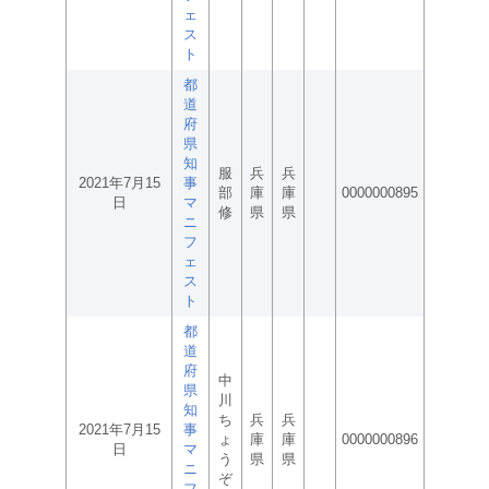
ェ
ス
ト
都
道
府
県
知
服
兵
兵
2021年7月15
事
部
庫
庫
0000000895
日
マ
修
県
県
ニ
フ
ェ
ス
ト
都
道
府
中
県
川
知
ち
兵
兵
2021年7月15
事
ょ
庫
庫
0000000896
日
マ
う
県
県
ニ
ぞ
フ