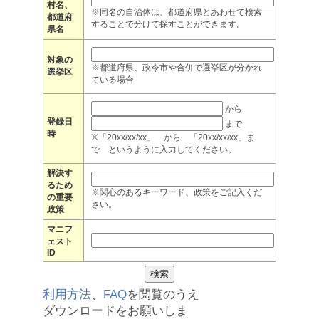
村名、
※同名の自治体は、都道府県とあわせて検索
都道府
することで分けて探すことができます。
県名
対象の
※都道府県、政令市や合併で選挙区が分かれ
選挙区
ている場合
から
登録日
まで
時
※「20xx/xx/xx」 から 「20xx/xx/xx」ま
で というように入力してください。
解決す
るため
※関心のあるキーワード、政策をご記入くだ
の重要
さい。
政策
マニフ
ェスト
ID
利用方法
、
FAQ
を閲覧のうえ
ダウンロードをお願いしま