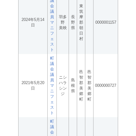
議
会
東
議
筑
員
羽多
長
摩
2024年5月14
マ
野
野
郡
0000001157
日
ニ
美映
県
朝
フ
日
ェ
村
ス
ト
町
議
会
邑
邑
議
ニシ
智
智
員
島
2021年5月20
ハラ
郡
郡
マ
根
0000000727
日
シン
美
美
ニ
県
ジ
郷
郷
フ
町
町
ェ
ス
ト
町
議
会