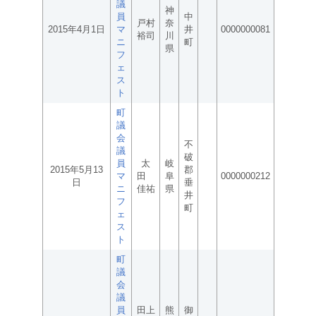
議
神
員
中
戸村
奈
2015年4月1日
マ
井
0000000081
裕司
川
ニ
町
県
フ
ェ
ス
ト
町
議
会
不
議
破
員
太
岐
2015年5月13
郡
マ
田
阜
0000000212
日
垂
ニ
佳祐
県
井
フ
町
ェ
ス
ト
町
議
会
議
員
田上
熊
御