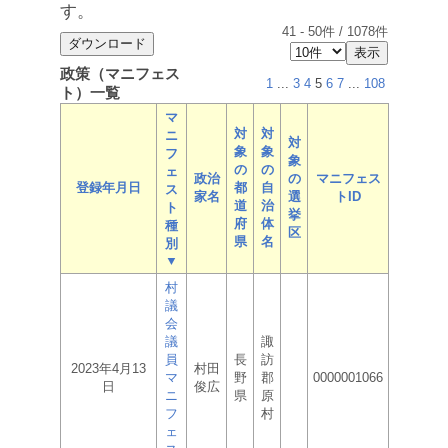
す。
41
-
50
件 /
1078
件
政策（マニフェス
1
...
3
4
5
6
7
...
108
ト）一覧
マ
対
対
ニ
対
象
象
フ
象
の
の
ェ
政治
の
マニフェス
登録年月日
都
自
ス
家名
選
トID
道
治
ト
挙
府
体
種
区
県
名
別
▼
村
議
会
議
諏
員
長
訪
2023年4月13
村田
マ
野
郡
0000001066
日
俊広
ニ
県
原
フ
村
ェ