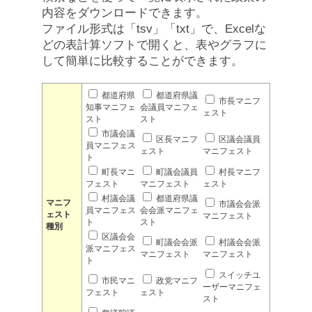
内容をダウンロードできます。
ファイル形式は「tsv」「txt」で、Excelな
どの表計算ソフトで開くと、表やグラフに
して簡単に比較することができます。
都道府県
都道府県議
市長マニフ
知事マニフェ
会議員マニフェ
ェスト
スト
スト
市議会議
区長マニフ
区議会議員
員マニフェス
ェスト
マニフェスト
ト
町長マニ
町議会議員
村長マニフ
フェスト
マニフェスト
ェスト
村議会議
都道府県議
マニフ
市議会会派
員マニフェス
会会派マニフェ
ェスト
マニフェスト
ト
スト
種別
区議会会
町議会会派
村議会会派
派マニフェス
マニフェスト
マニフェスト
ト
スイッチユ
市民マニ
政党マニフ
ーザーマニフェ
フェスト
ェスト
スト