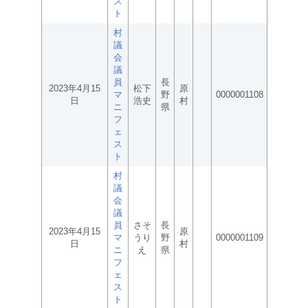
ス
ト
村
議
会
議
員
長
2023年4月15
松下
原
マ
野
0000001108
日
浩史
村
ニ
県
フ
ェ
ス
ト
村
議
会
議
員
さそ
長
2023年4月15
原
マ
うり
野
0000001109
日
村
ニ
え
県
フ
ェ
ス
ト