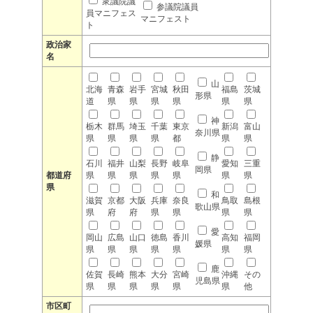
衆議院議
参議院議員
員マニフェス
マニフェスト
ト
政治家
名
山
北海
青森
岩手
宮城
秋田
福島
茨城
形県
道
県
県
県
県
県
県
神
栃木
群馬
埼玉
千葉
東京
新潟
富山
奈川県
県
県
県
県
都
県
県
静
石川
福井
山梨
長野
岐阜
愛知
三重
岡県
都道府
県
県
県
県
県
県
県
県
和
滋賀
京都
大阪
兵庫
奈良
鳥取
島根
歌山県
県
府
府
県
県
県
県
愛
岡山
広島
山口
徳島
香川
高知
福岡
媛県
県
県
県
県
県
県
県
鹿
佐賀
長崎
熊本
大分
宮崎
沖縄
その
児島県
県
県
県
県
県
県
他
市区町