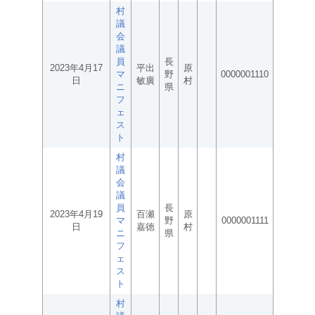
村
議
会
議
員
長
2023年4月17
平出
原
マ
野
0000001110
日
敏廣
村
ニ
県
フ
ェ
ス
ト
村
議
会
議
員
長
2023年4月19
百瀬
原
マ
野
0000001111
日
嘉徳
村
ニ
県
フ
ェ
ス
ト
村