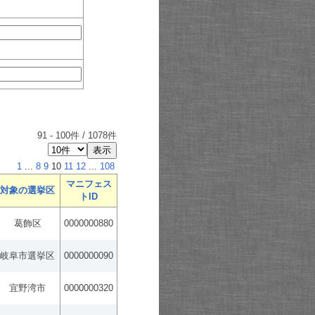
91
-
100
件 /
1078
件
1
...
8
9
10
11
12
...
108
マニフェス
対象の選挙区
トID
葛飾区
0000000880
岐阜市選挙区
0000000090
宜野湾市
0000000320