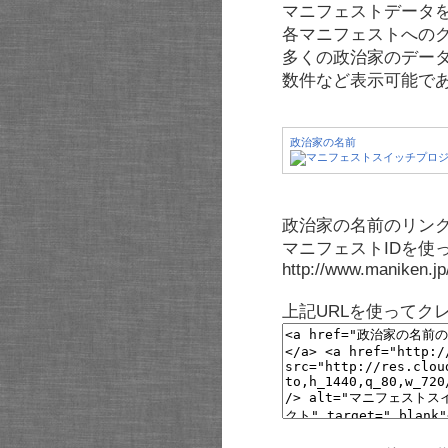
マニフェストデータ
各マニフェストへの
多くの政治家のデー
数件など表示可能で
政治家の名前
政治家の名前のリンク
マニフェストIDを使
http://www.maniken.j
上記URLを使ってク