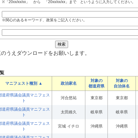
※「20xx/xx/xx」 から 「20xx/xx/xx」まで というように入力してください。
※関心のあるキーワード、政策をご記入ください。
覧のうえダウンロードをお願いします。
覧
対象の
対象の
マニフェスト種別 ▲
政治家名
都道府県
自治体名
都道府県議会議員マニフェス
河合悠祐
東京都
東京都
ト
都道府県議会議員マニフェス
太田維久
岐阜県
岐阜県
ト
都道府県議会議員マニフェス
宮城 イチロ
沖縄県
沖縄県
ト
都道府県議会議員マニフェス