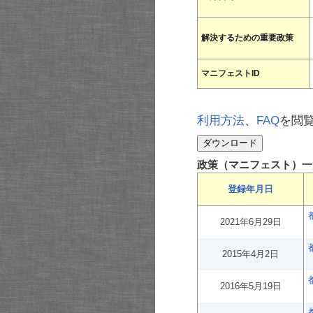
解決するための重要政策
マニフェストID
利用方法
、
FAQ
を閲
政策（マニフェスト）一
登録年月日
2021年6月29日
2015年4月2日
2016年5月19日