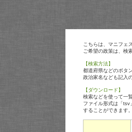
こちらは、マニフェ
ご希望の政策は、検
【検索方法】
都道府県などのボタ
政治家名なども記入
【ダウンロード】
検索などを使って一
ファイル形式は「tsv
することができます