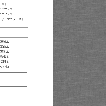
ェスト
マニフェスト
マニフェスト
ーザーマニフェスト
茨城県
富山県
三重県
島根県
福岡県
その他
す。