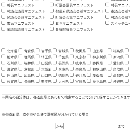
町長マニフェスト
町議会議員マニフェスト
村長マニフ
村議会議員マニフェスト
都道府県議会会派マニフェスト
市議会会派
区議会会派マニフェスト
町議会会派マニフェスト
村議会会派
市民マニフェスト
政党マニフェスト
スイッチユ
衆議院議員マニフェスト
参議院議員マニフェスト
北海道
青森県
岩手県
宮城県
秋田県
山形県
福島県
栃木県
群馬県
埼玉県
千葉県
東京都
神奈川県
新潟県
石川県
福井県
山梨県
長野県
岐阜県
静岡県
愛知県
滋賀県
京都府
大阪府
兵庫県
奈良県
和歌山県
鳥取県
岡山県
広島県
山口県
徳島県
香川県
愛媛県
高知県
佐賀県
長崎県
熊本県
大分県
宮崎県
鹿児島県
沖縄県
※同名の自治体は、都道府県とあわせて検索することで分けて探すことができま
※都道府県、政令市や合併で選挙区が分かれている場合
から
まで