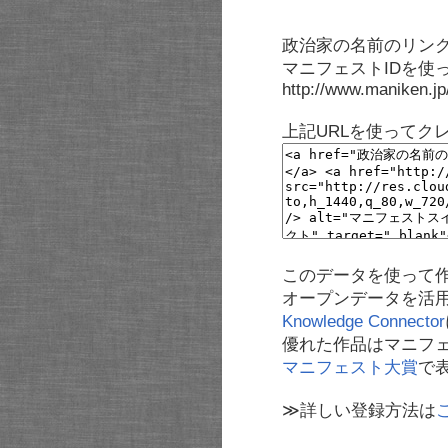
政治家の名前のリンク
マニフェストIDを使
http://www.maniken.j
上記URLを使ってク
このデータを使って
オープンデータを活
Knowledge Connector
優れた作品はマニフ
マニフェスト大賞
で
≫詳しい登録方法は