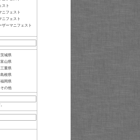
ェスト
マニフェスト
マニフェスト
ーザーマニフェスト
茨城県
富山県
三重県
島根県
福岡県
その他
す。