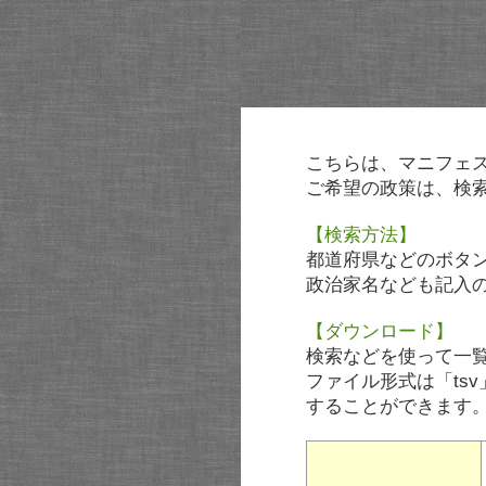
こちらは、マニフェ
ご希望の政策は、検
【検索方法】
都道府県などのボタ
政治家名なども記入
【ダウンロード】
検索などを使って一
ファイル形式は「tsv
することができます