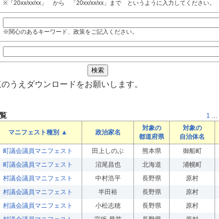
※「20xx/xx/xx」 から 「20xx/xx/xx」まで というように入力してください。
※関心のあるキーワード、政策をご記入ください。
覧のうえダウンロードをお願いします。
覧
1
...
対象の
対象の
マニフェスト種別 ▲
政治家名
都道府県
自治体名
町議会議員マニフェスト
田上しのぶ
熊本県
御船町
町議会議員マニフェスト
沼尾昌也
北海道
浦幌町
村議会議員マニフェスト
中村浩平
長野県
原村
村議会議員マニフェスト
半田裕
長野県
原村
村議会議員マニフェスト
小松志穂
長野県
原村