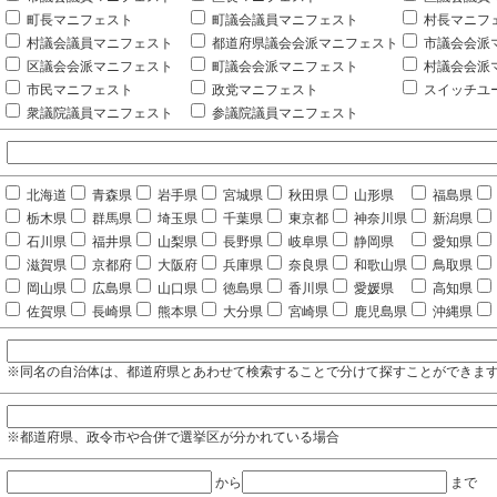
町長マニフェスト
町議会議員マニフェスト
村長マニフ
村議会議員マニフェスト
都道府県議会会派マニフェスト
市議会会派
区議会会派マニフェスト
町議会会派マニフェスト
村議会会派
市民マニフェスト
政党マニフェスト
スイッチユ
衆議院議員マニフェスト
参議院議員マニフェスト
北海道
青森県
岩手県
宮城県
秋田県
山形県
福島県
栃木県
群馬県
埼玉県
千葉県
東京都
神奈川県
新潟県
石川県
福井県
山梨県
長野県
岐阜県
静岡県
愛知県
滋賀県
京都府
大阪府
兵庫県
奈良県
和歌山県
鳥取県
岡山県
広島県
山口県
徳島県
香川県
愛媛県
高知県
佐賀県
長崎県
熊本県
大分県
宮崎県
鹿児島県
沖縄県
※同名の自治体は、都道府県とあわせて検索することで分けて探すことができま
※都道府県、政令市や合併で選挙区が分かれている場合
から
まで