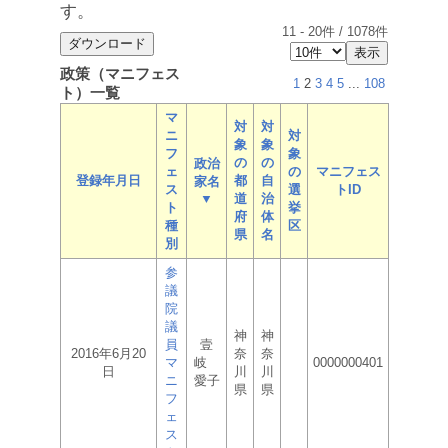
す。
11
-
20
件 /
1078
件
政策（マニフェス
1
2
3
4
5
...
108
ト）一覧
マ
対
対
ニ
対
象
象
フ
象
の
の
政治
ェ
の
マニフェス
登録年月日
都
自
家名
ス
選
トID
▼
道
治
ト
挙
府
体
種
区
県
名
別
参
議
院
議
神
神
員
壹
2016年6月20
奈
奈
マ
岐
0000000401
日
川
川
ニ
愛子
県
県
フ
ェ
ス