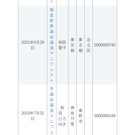
ト
都
道
府
県
議
会
東
東
足
2021年6月29
議
和田
京
京
立
0000000740
日
員
愛子
都
都
区
マ
ニ
フ
ェ
ス
ト
市
議
会
議
和
神
員
秦
2015年7月31
田
奈
マ
野
0000000249
日
ひろ
川
ニ
市
ゆき
県
フ
ェ