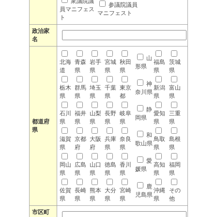
衆議院議
参議院議員
員マニフェス
マニフェスト
ト
政治家
名
山
北海
青森
岩手
宮城
秋田
福島
茨城
形県
道
県
県
県
県
県
県
神
栃木
群馬
埼玉
千葉
東京
新潟
富山
奈川県
県
県
県
県
都
県
県
静
石川
福井
山梨
長野
岐阜
愛知
三重
岡県
都道府
県
県
県
県
県
県
県
県
和
滋賀
京都
大阪
兵庫
奈良
鳥取
島根
歌山県
県
府
府
県
県
県
県
愛
岡山
広島
山口
徳島
香川
高知
福岡
媛県
県
県
県
県
県
県
県
鹿
佐賀
長崎
熊本
大分
宮崎
沖縄
その
児島県
県
県
県
県
県
県
他
市区町