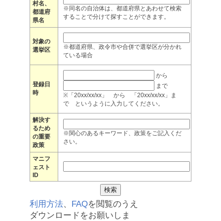
村名、
※同名の自治体は、都道府県とあわせて検索
都道府
することで分けて探すことができます。
県名
対象の
※都道府県、政令市や合併で選挙区が分かれ
選挙区
ている場合
から
登録日
まで
時
※「20xx/xx/xx」 から 「20xx/xx/xx」ま
で というように入力してください。
解決す
るため
※関心のあるキーワード、政策をご記入くだ
の重要
さい。
政策
マニフ
ェスト
ID
利用方法
、
FAQ
を閲覧のうえ
ダウンロードをお願いしま