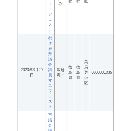
都
都
区
マ
み
ニ
フ
ェ
ス
ト
都
道
府
県
議
美
会
徳
徳
馬
2023年3月29
議
浪越
島
島
選
0000001035
日
員
憲一
県
県
挙
マ
区
ニ
フ
ェ
ス
ト
市
議
会
議