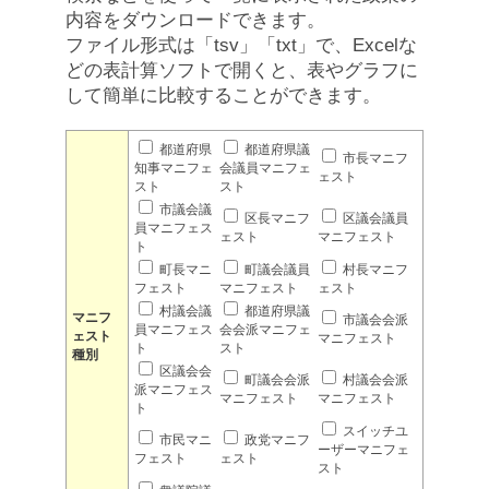
内容をダウンロードできます。
ファイル形式は「tsv」「txt」で、Excelな
どの表計算ソフトで開くと、表やグラフに
して簡単に比較することができます。
都道府県
都道府県議
市長マニフ
知事マニフェ
会議員マニフェ
ェスト
スト
スト
市議会議
区長マニフ
区議会議員
員マニフェス
ェスト
マニフェスト
ト
町長マニ
町議会議員
村長マニフ
フェスト
マニフェスト
ェスト
村議会議
都道府県議
マニフ
市議会会派
員マニフェス
会会派マニフェ
ェスト
マニフェスト
ト
スト
種別
区議会会
町議会会派
村議会会派
派マニフェス
マニフェスト
マニフェスト
ト
スイッチユ
市民マニ
政党マニフ
ーザーマニフェ
フェスト
ェスト
スト