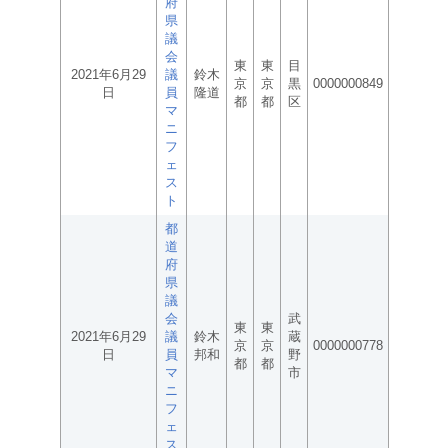
府
県
議
会
東
東
目
2021年6月29
議
鈴木
京
京
黒
0000000849
日
員
隆道
都
都
区
マ
ニ
フ
ェ
ス
ト
都
道
府
県
議
会
武
東
東
2021年6月29
議
鈴木
蔵
京
京
0000000778
日
員
邦和
野
都
都
マ
市
ニ
フ
ェ
ス