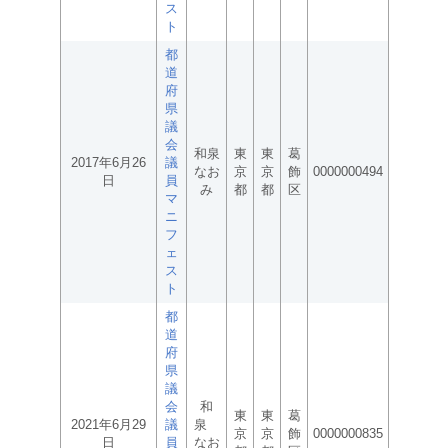
ス
ト
都
道
府
県
議
会
和泉
東
東
葛
2017年6月26
議
なお
京
京
飾
0000000494
日
員
み
都
都
区
マ
ニ
フ
ェ
ス
ト
都
道
府
県
議
会
和
東
東
葛
2021年6月29
議
泉
京
京
飾
0000000835
日
員
なお