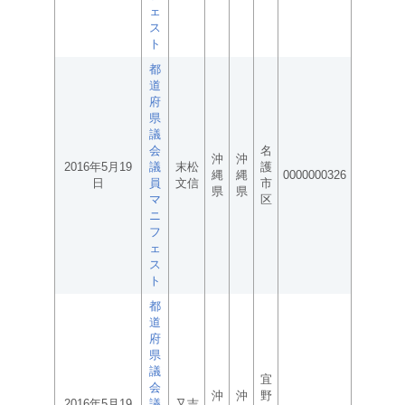
ェ
ス
ト
都
道
府
県
議
会
名
沖
沖
2016年5月19
議
末松
護
縄
縄
0000000326
日
員
文信
市
県
県
マ
区
ニ
フ
ェ
ス
ト
都
道
府
県
議
宜
会
沖
沖
野
2016年5月19
議
又吉