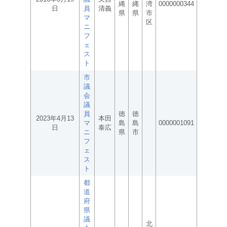
縄
縄
湾
0000000344
日
員
清義
県
県
市
マ
区
ニ
フ
ェ
ス
ト
市
議
会
議
員
徳
徳
2023年4月13
本田
マ
島
島
0000001091
日
泰広
ニ
県
市
フ
ェ
ス
ト
都
道
府
県
議
北