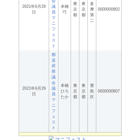
会
東
東
多
2021年6月29
議
本橋
京
京
摩
0000000802
日
員
巧
都
都
第
マ
二
ニ
フ
ェ
ス
ト
都
道
府
県
議
会
本橋
東
東
豊
2021年6月29
議
ひろ
京
京
島
0000000807
日
員
たか
都
都
区
マ
ニ
フ
ェ
ス
ト