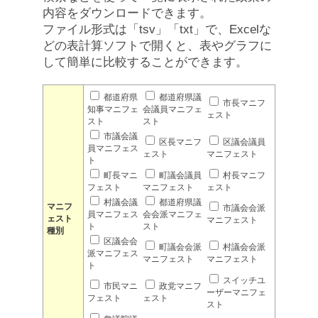
内容をダウンロードできます。
ファイル形式は「tsv」「txt」で、Excelな
どの表計算ソフトで開くと、表やグラフに
して簡単に比較することができます。
都道府県
都道府県議
市長マニフ
知事マニフェ
会議員マニフェ
ェスト
スト
スト
市議会議
区長マニフ
区議会議員
員マニフェス
ェスト
マニフェスト
ト
町長マニ
町議会議員
村長マニフ
フェスト
マニフェスト
ェスト
村議会議
都道府県議
マニフ
市議会会派
員マニフェス
会会派マニフェ
ェスト
マニフェスト
ト
スト
種別
区議会会
町議会会派
村議会会派
派マニフェス
マニフェスト
マニフェスト
ト
スイッチユ
市民マニ
政党マニフ
ーザーマニフェ
フェスト
ェスト
スト