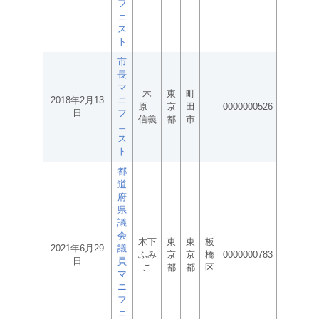
フ
ェ
ス
ト
市
長
マ
木
東
町
2018年2月13
ニ
原
京
田
0000000526
日
フ
信義
都
市
ェ
ス
ト
都
道
府
県
議
会
木下
東
東
板
2021年6月29
議
ふみ
京
京
橋
0000000783
日
員
こ
都
都
区
マ
ニ
フ
ェ