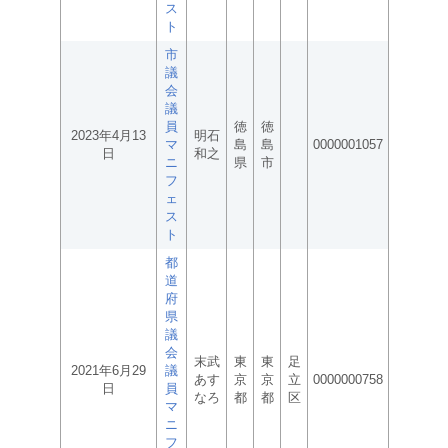
ス
ト
市
議
会
議
員
徳
徳
2023年4月13
明石
マ
島
島
0000001057
日
和之
ニ
県
市
フ
ェ
ス
ト
都
道
府
県
議
会
末武
東
東
足
2021年6月29
議
あす
京
京
立
0000000758
日
員
なろ
都
都
区
マ
ニ
フ