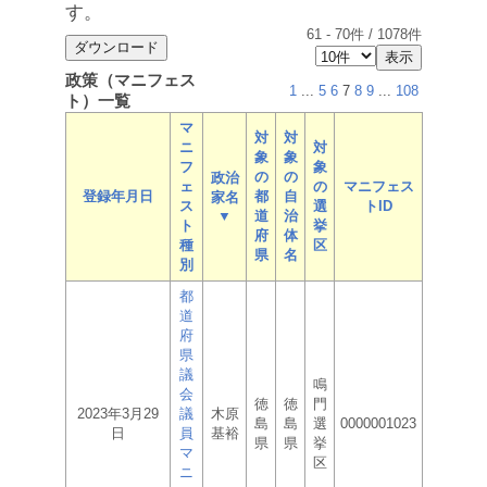
す。
61
-
70
件 /
1078
件
政策（マニフェス
1
...
5
6
7
8
9
...
108
ト）一覧
マ
対
対
ニ
対
象
象
フ
象
の
の
政治
ェ
の
マニフェス
登録年月日
都
自
家名
ス
選
トID
▼
道
治
ト
挙
府
体
種
区
県
名
別
都
道
府
県
議
鳴
会
徳
徳
門
2023年3月29
議
木原
島
島
選
0000001023
日
員
基裕
県
県
挙
マ
区
ニ