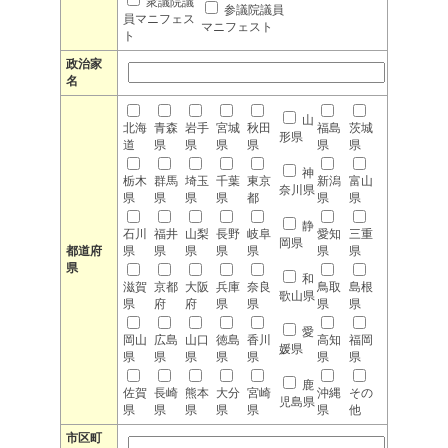
衆議院議
参議院議員
員マニフェス
マニフェスト
ト
政治家
名
山
北海
青森
岩手
宮城
秋田
福島
茨城
形県
道
県
県
県
県
県
県
神
栃木
群馬
埼玉
千葉
東京
新潟
富山
奈川県
県
県
県
県
都
県
県
静
石川
福井
山梨
長野
岐阜
愛知
三重
岡県
都道府
県
県
県
県
県
県
県
県
和
滋賀
京都
大阪
兵庫
奈良
鳥取
島根
歌山県
県
府
府
県
県
県
県
愛
岡山
広島
山口
徳島
香川
高知
福岡
媛県
県
県
県
県
県
県
県
鹿
佐賀
長崎
熊本
大分
宮崎
沖縄
その
児島県
県
県
県
県
県
県
他
市区町