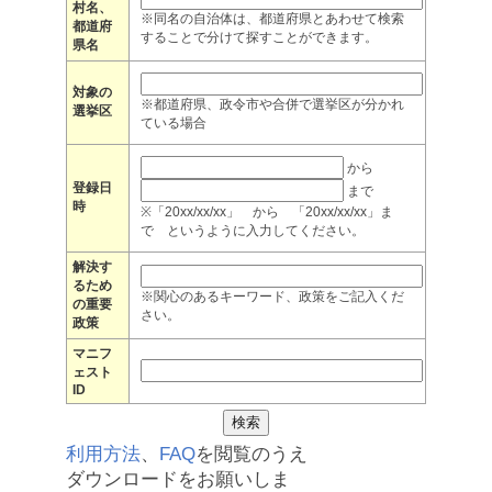
村名、
※同名の自治体は、都道府県とあわせて検索
都道府
することで分けて探すことができます。
県名
対象の
※都道府県、政令市や合併で選挙区が分かれ
選挙区
ている場合
から
登録日
まで
時
※「20xx/xx/xx」 から 「20xx/xx/xx」ま
で というように入力してください。
解決す
るため
※関心のあるキーワード、政策をご記入くだ
の重要
さい。
政策
マニフ
ェスト
ID
利用方法
、
FAQ
を閲覧のうえ
ダウンロードをお願いしま