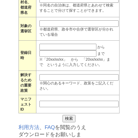
村名、
※同名の自治体は、都道府県とあわせて検索
都道府
することで分けて探すことができます。
県名
対象の
※都道府県、政令市や合併で選挙区が分かれ
選挙区
ている場合
から
登録日
まで
時
※「20xx/xx/xx」 から 「20xx/xx/xx」ま
で というように入力してください。
解決す
るため
※関心のあるキーワード、政策をご記入くだ
の重要
さい。
政策
マニフ
ェスト
ID
利用方法
、
FAQ
を閲覧のうえ
ダウンロードをお願いしま