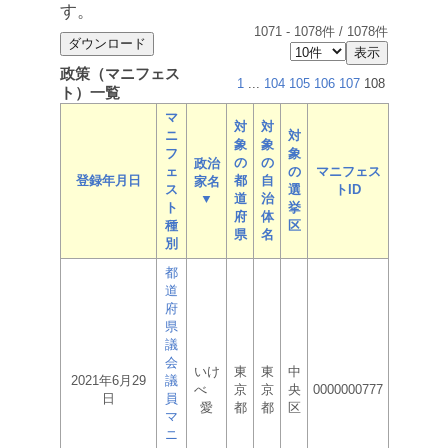
す。
1071
-
1078
件 /
1078
件
政策（マニフェス
1
...
104
105
106
107
108
ト）一覧
マ
対
対
ニ
対
象
象
フ
象
の
の
政治
ェ
の
マニフェス
登録年月日
都
自
家名
ス
選
トID
▼
道
治
ト
挙
府
体
種
区
県
名
別
都
道
府
県
議
会
いけ
東
東
中
2021年6月29
議
べ
京
京
央
0000000777
日
員
愛
都
都
区
マ
ニ