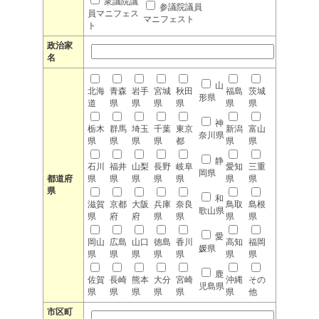
衆議院議
参議院議員
員マニフェス
マニフェスト
ト
政治家
名
山
北海
青森
岩手
宮城
秋田
福島
茨城
形県
道
県
県
県
県
県
県
神
栃木
群馬
埼玉
千葉
東京
新潟
富山
奈川県
県
県
県
県
都
県
県
静
石川
福井
山梨
長野
岐阜
愛知
三重
岡県
都道府
県
県
県
県
県
県
県
県
和
滋賀
京都
大阪
兵庫
奈良
鳥取
島根
歌山県
県
府
府
県
県
県
県
愛
岡山
広島
山口
徳島
香川
高知
福岡
媛県
県
県
県
県
県
県
県
鹿
佐賀
長崎
熊本
大分
宮崎
沖縄
その
児島県
県
県
県
県
県
県
他
市区町