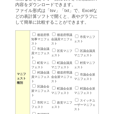
内容をダウンロードできます。
ファイル形式は「tsv」「txt」で、Excelな
どの表計算ソフトで開くと、表やグラフに
して簡単に比較することができます。
都道府県
都道府県議
市長マニフ
知事マニフェ
会議員マニフェ
ェスト
スト
スト
市議会議
区長マニフ
区議会議員
員マニフェス
ェスト
マニフェスト
ト
町長マニ
町議会議員
村長マニフ
フェスト
マニフェスト
ェスト
村議会議
都道府県議
マニフ
市議会会派
員マニフェス
会会派マニフェ
ェスト
マニフェスト
ト
スト
種別
区議会会
町議会会派
村議会会派
派マニフェス
マニフェスト
マニフェスト
ト
スイッチユ
市民マニ
政党マニフ
ーザーマニフェ
フェスト
ェスト
スト