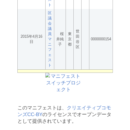
ト
区
議
会
議
世
員
桜
東
2015年4月16
田
マ
井純
京
0000000154
日
谷
ニ
子
都
区
フ
ェ
ス
ト
このマニフェストは、
クリエイティブコモ
ンズCC-BY
のライセンスでオープンデータ
として提供されています。