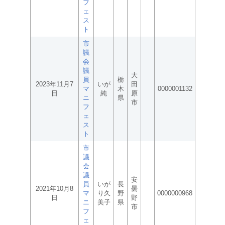
フ
ェ
ス
ト
市
議
会
議
大
員
栃
2023年11月7
いが
田
マ
木
0000001132
日
純
原
ニ
県
市
フ
ェ
ス
ト
市
議
会
議
安
員
いが
長
2021年10月8
曇
マ
り久
野
0000000968
日
野
ニ
美子
県
市
フ
ェ