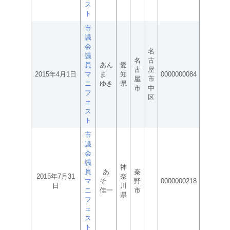
ス
ト
市
議
会
名
議
名
古
員
あん
愛
古
屋
2015年4月1日
マ
ま
知
0000000084
屋
市
ニ
ゆき
県
市
中
フ
区
ェ
ス
ト
市
議
会
議
神
員
あ
秦
2015年7月31
奈
マ
そ
野
0000000218
日
川
ニ
佳一
市
県
フ
ェ
ス
ト