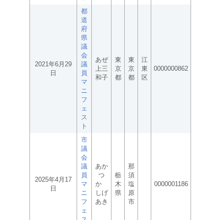
都
道
府
県
議
会
あぜ
東
東
江
2021年6月29
議
上三
京
京
東
0000000862
日
員
和子
都
都
区
マ
ニ
フ
ェ
ス
ト
市
議
会
議
あか
那
員
つ
栃
須
2025年4月17
マ
か
木
塩
0000001186
日
ニ
しげ
県
原
フ
あき
市
ェ
ス