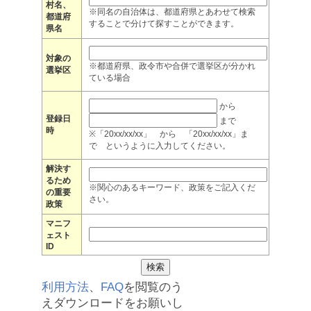
村名、
※同名の自治体は、都道府県とあわせて検索
都道府
することで分けて探すことができます。
県名
対象の
※都道府県、政令市や合併で選挙区が分かれ
選挙区
ている場合
から
登録日
まで
時
※「20xx/xx/xx」 から 「20xx/xx/xx」ま
で というように入力してください。
解決す
るため
※関心のあるキーワード、政策をご記入くだ
の重要
さい。
政策
マニフ
ェスト
ID
利用方法
、
FAQ
を閲覧のう
えダウンロードをお願いし