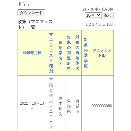
ます。
21
-
30
件 /
1078
件
政策（マニフェス
1
2
3
4
5
...
108
ト）一覧
マ
対
対
ニ
対
象
象
政
フ
象
の
の
治
ェ
の
マニフェス
登録年月日
都
自
家
ス
選
トID
道
治
名
ト
挙
▼
府
体
種
区
県
名
別
市
議
会
議
鈴
員
愛
新
2021年10月10
木
マ
知
城
0000000980
日
長
ニ
県
市
良
フ
ェ
ス