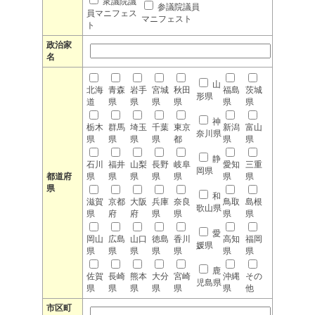
衆議院議
参議院議員
員マニフェス
マニフェスト
ト
政治家
名
山
北海
青森
岩手
宮城
秋田
福島
茨城
形県
道
県
県
県
県
県
県
神
栃木
群馬
埼玉
千葉
東京
新潟
富山
奈川県
県
県
県
県
都
県
県
静
石川
福井
山梨
長野
岐阜
愛知
三重
岡県
都道府
県
県
県
県
県
県
県
県
和
滋賀
京都
大阪
兵庫
奈良
鳥取
島根
歌山県
県
府
府
県
県
県
県
愛
岡山
広島
山口
徳島
香川
高知
福岡
媛県
県
県
県
県
県
県
県
鹿
佐賀
長崎
熊本
大分
宮崎
沖縄
その
児島県
県
県
県
県
県
県
他
市区町