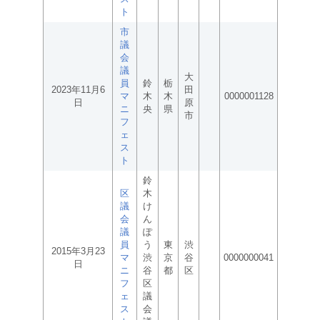
ト
市
議
会
議
大
員
鈴
栃
2023年11月6
田
マ
木
木
0000001128
日
原
ニ
央
県
市
フ
ェ
ス
ト
鈴
区
木
議
け
会
ん
議
ぽ
員
う
東
渋
2015年3月23
マ
渋
京
谷
0000000041
日
ニ
谷
都
区
フ
区
ェ
議
ス
会