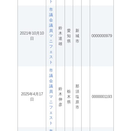
ト
市
議
会
議
鈴
員
愛
新
2021年10月10
木
マ
知
城
0000000979
日
達
ニ
県
市
雄
フ
ェ
ス
ト
市
議
会
議
那
鈴
員
栃
須
2025年4月17
木
マ
木
塩
0000001193
日
伸
ニ
県
原
彦
フ
市
ェ
ス
ト