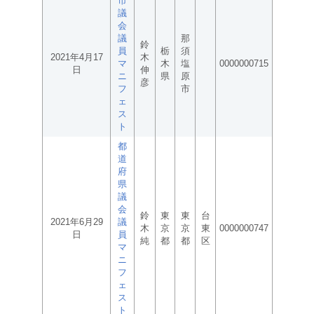
市
議
会
議
那
鈴
員
栃
須
2021年4月17
木
マ
木
塩
0000000715
日
伸
ニ
県
原
彦
フ
市
ェ
ス
ト
都
道
府
県
議
会
鈴
東
東
台
2021年6月29
議
木
京
京
東
0000000747
日
員
純
都
都
区
マ
ニ
フ
ェ
ス
ト