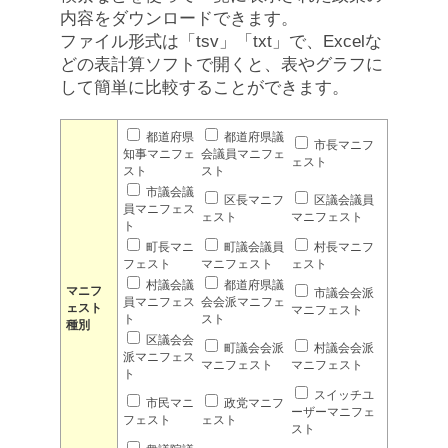
内容をダウンロードできます。
ファイル形式は「tsv」「txt」で、Excelな
どの表計算ソフトで開くと、表やグラフに
して簡単に比較することができます。
都道府県
都道府県議
市長マニフ
知事マニフェ
会議員マニフェ
ェスト
スト
スト
市議会議
区長マニフ
区議会議員
員マニフェス
ェスト
マニフェスト
ト
町長マニ
町議会議員
村長マニフ
フェスト
マニフェスト
ェスト
村議会議
都道府県議
マニフ
市議会会派
員マニフェス
会会派マニフェ
ェスト
マニフェスト
ト
スト
種別
区議会会
町議会会派
村議会会派
派マニフェス
マニフェスト
マニフェスト
ト
スイッチユ
市民マニ
政党マニフ
ーザーマニフェ
フェスト
ェスト
スト