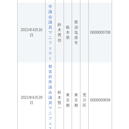
市
議
会
議
那
鈴
員
栃
須
2021年4月16
木
マ
木
塩
0000000708
日
秀
ニ
県
原
信
フ
市
ェ
ス
ト
都
道
府
県
議
会
鈴
東
東
荒
2021年6月29
議
木
京
京
川
0000000839
日
員
賢
都
都
区
マ
一
ニ
フ
ェ
ス