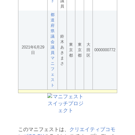
ト
議
員
都
道
府
県
議
鈴
会
木
東
東
大
2021年6月29
議
あ
京
京
田
0000000772
日
員
き
都
都
区
マ
ま
ニ
さ
フ
ェ
ス
ト
このマニフェストは、
クリエイティブコモ