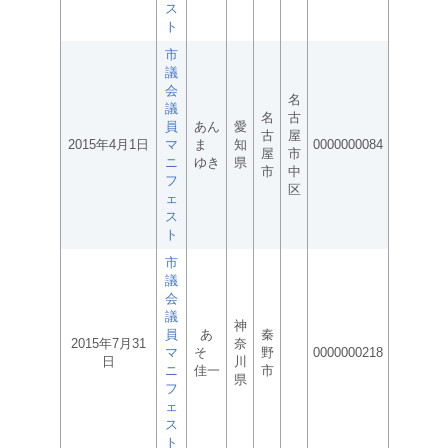
ス
ト
市
議
会
名
議
名
古
員
あん
愛
古
屋
2015年4月1日
マ
ま
知
0000000084
屋
市
ニ
ゆき
県
市
中
フ
区
ェ
ス
ト
市
議
会
議
神
員
あ
秦
2015年7月31
奈
マ
そ
野
0000000218
日
川
ニ
佳一
市
県
フ
ェ
ス
ト