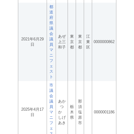
都
道
府
県
議
会
あぜ
東
東
江
2021年6月29
議
上三
京
京
東
0000000862
日
員
和子
都
都
区
マ
ニ
フ
ェ
ス
ト
市
議
会
議
あか
那
員
つ
栃
須
2025年4月17
マ
か
木
塩
0000001186
日
ニ
しげ
県
原
フ
あき
市
ェ
ス