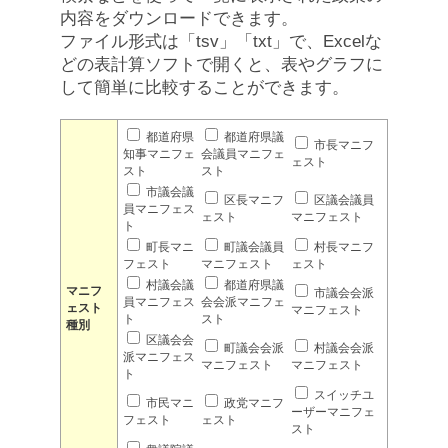
内容をダウンロードできます。
ファイル形式は「tsv」「txt」で、Excelな
どの表計算ソフトで開くと、表やグラフに
して簡単に比較することができます。
都道府県
都道府県議
市長マニフ
知事マニフェ
会議員マニフェ
ェスト
スト
スト
市議会議
区長マニフ
区議会議員
員マニフェス
ェスト
マニフェスト
ト
町長マニ
町議会議員
村長マニフ
フェスト
マニフェスト
ェスト
村議会議
都道府県議
マニフ
市議会会派
員マニフェス
会会派マニフェ
ェスト
マニフェスト
ト
スト
種別
区議会会
町議会会派
村議会会派
派マニフェス
マニフェスト
マニフェスト
ト
スイッチユ
市民マニ
政党マニフ
ーザーマニフェ
フェスト
ェスト
スト