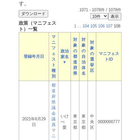
す。
1071
-
1078
件 /
1078
件
政策（マニフェス
1
...
104
105
106
107
108
ト）一覧
マ
対
対
ニ
対
象
象
フ
象
の
の
政治
ェ
の
マニフェス
登録年月日
都
自
家名
ス
選
トID
▼
道
治
ト
挙
府
体
種
区
県
名
別
都
道
府
県
議
会
いけ
東
東
中
2021年6月29
議
べ
京
京
央
0000000777
日
員
愛
都
都
区
マ
ニ