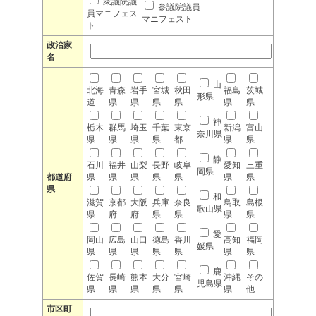
衆議院議
参議院議員
員マニフェス
マニフェスト
ト
政治家
名
山
北海
青森
岩手
宮城
秋田
福島
茨城
形県
道
県
県
県
県
県
県
神
栃木
群馬
埼玉
千葉
東京
新潟
富山
奈川県
県
県
県
県
都
県
県
静
石川
福井
山梨
長野
岐阜
愛知
三重
岡県
都道府
県
県
県
県
県
県
県
県
和
滋賀
京都
大阪
兵庫
奈良
鳥取
島根
歌山県
県
府
府
県
県
県
県
愛
岡山
広島
山口
徳島
香川
高知
福岡
媛県
県
県
県
県
県
県
県
鹿
佐賀
長崎
熊本
大分
宮崎
沖縄
その
児島県
県
県
県
県
県
県
他
市区町