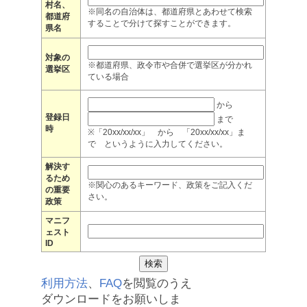
村名、
※同名の自治体は、都道府県とあわせて検索
都道府
することで分けて探すことができます。
県名
対象の
※都道府県、政令市や合併で選挙区が分かれ
選挙区
ている場合
から
登録日
まで
時
※「20xx/xx/xx」 から 「20xx/xx/xx」ま
で というように入力してください。
解決す
るため
※関心のあるキーワード、政策をご記入くだ
の重要
さい。
政策
マニフ
ェスト
ID
利用方法
、
FAQ
を閲覧のうえ
ダウンロードをお願いしま