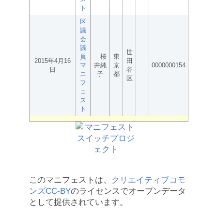
ト
区
議
会
議
世
員
桜
東
2015年4月16
田
マ
井純
京
0000000154
日
谷
ニ
子
都
区
フ
ェ
ス
ト
このマニフェストは、
クリエイティブコモ
ンズCC-BY
のライセンスでオープンデータ
として提供されています。