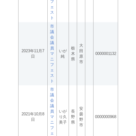
フ
ェ
ス
ト
市
議
会
議
大
員
栃
2023年11月7
いが
田
マ
木
0000001132
日
純
原
ニ
県
市
フ
ェ
ス
ト
市
議
会
議
安
員
いが
長
2021年10月8
曇
マ
り久
野
0000000968
日
野
ニ
美子
県
市
フ
ェ