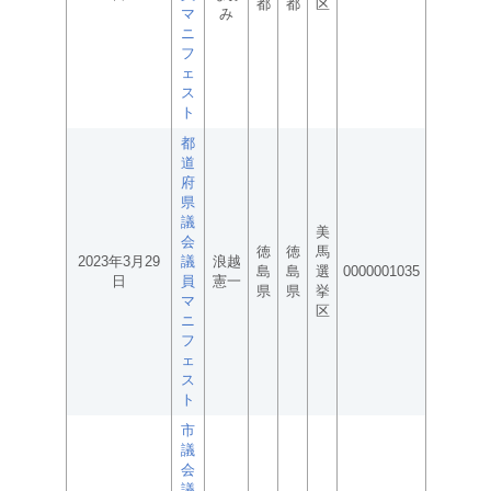
都
都
区
マ
み
ニ
フ
ェ
ス
ト
都
道
府
県
議
美
会
徳
徳
馬
2023年3月29
議
浪越
島
島
選
0000001035
日
員
憲一
県
県
挙
マ
区
ニ
フ
ェ
ス
ト
市
議
会
議