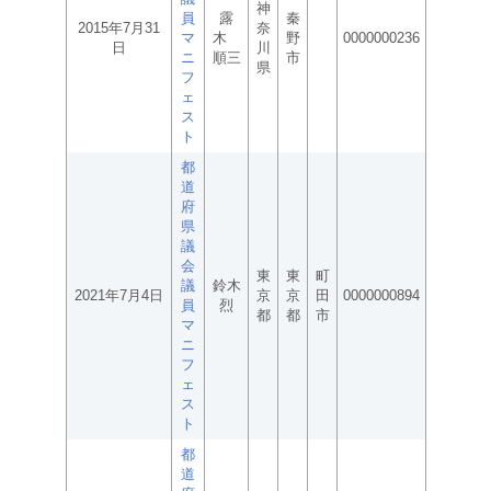
神
員
露
秦
2015年7月31
奈
マ
木
野
0000000236
日
川
ニ
順三
市
県
フ
ェ
ス
ト
都
道
府
県
議
会
東
東
町
議
鈴木
2021年7月4日
京
京
田
0000000894
員
烈
都
都
市
マ
ニ
フ
ェ
ス
ト
都
道