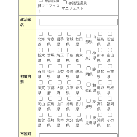
衆議院議
参議院議員
員マニフェス
マニフェスト
ト
政治家
名
山
北海
青森
岩手
宮城
秋田
福島
茨城
形県
道
県
県
県
県
県
県
神
栃木
群馬
埼玉
千葉
東京
新潟
富山
奈川県
県
県
県
県
都
県
県
静
石川
福井
山梨
長野
岐阜
愛知
三重
岡県
都道府
県
県
県
県
県
県
県
県
和
滋賀
京都
大阪
兵庫
奈良
鳥取
島根
歌山県
県
府
府
県
県
県
県
愛
岡山
広島
山口
徳島
香川
高知
福岡
媛県
県
県
県
県
県
県
県
鹿
佐賀
長崎
熊本
大分
宮崎
沖縄
その
児島県
県
県
県
県
県
県
他
市区町