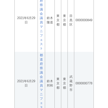
府
県
議
会
東
東
目
2021年6月29
議
鈴木
京
京
黒
0000000849
日
員
隆道
都
都
区
マ
ニ
フ
ェ
ス
ト
都
道
府
県
議
会
武
東
東
2021年6月29
議
鈴木
蔵
京
京
0000000778
日
員
邦和
野
都
都
マ
市
ニ
フ
ェ
ス