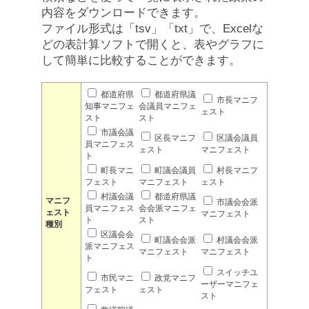
内容をダウンロードできます。
ファイル形式は「tsv」「txt」で、Excelな
どの表計算ソフトで開くと、表やグラフに
して簡単に比較することができます。
都道府県
都道府県議
市長マニフ
知事マニフェ
会議員マニフェ
ェスト
スト
スト
市議会議
区長マニフ
区議会議員
員マニフェス
ェスト
マニフェスト
ト
町長マニ
町議会議員
村長マニフ
フェスト
マニフェスト
ェスト
村議会議
都道府県議
マニフ
市議会会派
員マニフェス
会会派マニフェ
ェスト
マニフェスト
ト
スト
種別
区議会会
町議会会派
村議会会派
派マニフェス
マニフェスト
マニフェスト
ト
スイッチユ
市民マニ
政党マニフ
ーザーマニフェ
フェスト
ェスト
スト