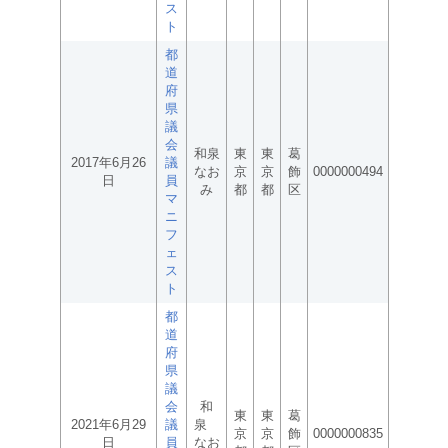
ス
ト
都
道
府
県
議
会
和泉
東
東
葛
2017年6月26
議
なお
京
京
飾
0000000494
日
員
み
都
都
区
マ
ニ
フ
ェ
ス
ト
都
道
府
県
議
会
和
東
東
葛
2021年6月29
議
泉
京
京
飾
0000000835
日
員
なお