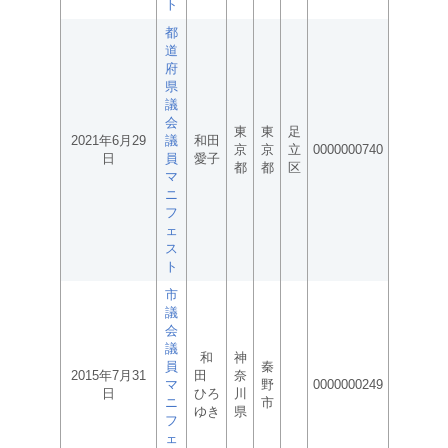
ト
都
道
府
県
議
会
東
東
足
2021年6月29
議
和田
京
京
立
0000000740
日
員
愛子
都
都
区
マ
ニ
フ
ェ
ス
ト
市
議
会
議
和
神
員
秦
2015年7月31
田
奈
マ
野
0000000249
日
ひろ
川
ニ
市
ゆき
県
フ
ェ