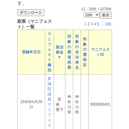
す。
11
-
20
件 /
1078
件
政策（マニフェス
1
2
3
4
5
...
108
ト）一覧
マ
対
対
ニ
対
象
象
フ
象
の
の
政治
ェ
の
マニフェス
登録年月日
都
自
家名
ス
選
トID
▼
道
治
ト
挙
府
体
種
区
県
名
別
参
議
院
議
神
神
員
壹
2016年6月20
奈
奈
マ
岐
0000000401
日
川
川
ニ
愛子
県
県
フ
ェ
ス