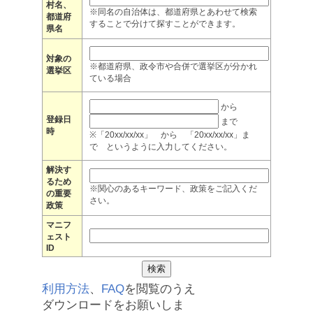
村名、
※同名の自治体は、都道府県とあわせて検索
都道府
することで分けて探すことができます。
県名
対象の
※都道府県、政令市や合併で選挙区が分かれ
選挙区
ている場合
から
登録日
まで
時
※「20xx/xx/xx」 から 「20xx/xx/xx」ま
で というように入力してください。
解決す
るため
※関心のあるキーワード、政策をご記入くだ
の重要
さい。
政策
マニフ
ェスト
ID
利用方法
、
FAQ
を閲覧のうえ
ダウンロードをお願いしま