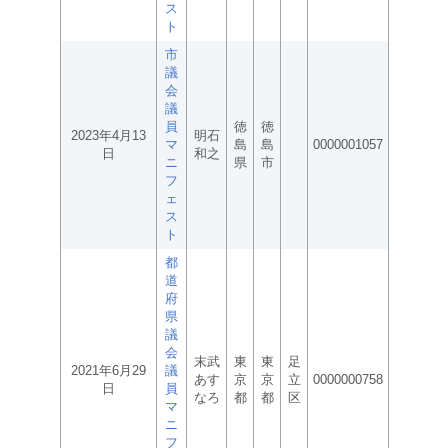
ス
ト
市
議
会
議
員
徳
徳
2023年4月13
明石
マ
島
島
0000001057
日
和之
ニ
県
市
フ
ェ
ス
ト
都
道
府
県
議
会
末武
東
東
足
2021年6月29
議
あす
京
京
立
0000000758
日
員
なろ
都
都
区
マ
ニ
フ