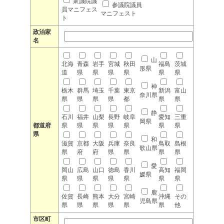
衆議院議
参議院議員
員マニフェス
マニフェスト
ト
政治家
名
山
北海
青森
岩手
宮城
秋田
福島
茨城
形県
道
県
県
県
県
県
県
神
栃木
群馬
埼玉
千葉
東京
新潟
富山
奈川県
県
県
県
県
都
県
県
静
石川
福井
山梨
長野
岐阜
愛知
三重
岡県
都道府
県
県
県
県
県
県
県
県
和
滋賀
京都
大阪
兵庫
奈良
鳥取
島根
歌山県
県
府
府
県
県
県
県
愛
岡山
広島
山口
徳島
香川
高知
福岡
媛県
県
県
県
県
県
県
県
鹿
佐賀
長崎
熊本
大分
宮崎
沖縄
その
児島県
県
県
県
県
県
県
他
市区町