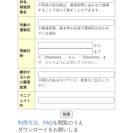
村名、
※同名の自治体は、都道府県とあわせて検索
都道府
することで分けて探すことができます。
県名
対象の
※都道府県、政令市や合併で選挙区が分かれ
選挙区
ている場合
から
登録日
まで
時
※「20xx/xx/xx」 から 「20xx/xx/xx」ま
で というように入力してください。
解決す
るため
※関心のあるキーワード、政策をご記入くだ
の重要
さい。
政策
マニフ
ェスト
ID
利用方法
、
FAQ
を閲覧のうえ
ダウンロードをお願いしま