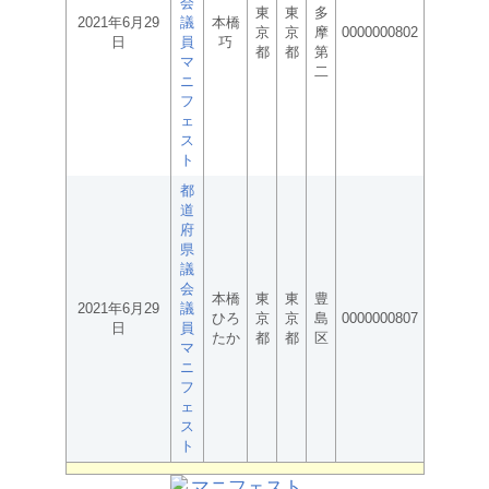
会
東
東
多
2021年6月29
議
本橋
京
京
摩
0000000802
日
員
巧
都
都
第
マ
二
ニ
フ
ェ
ス
ト
都
道
府
県
議
会
本橋
東
東
豊
2021年6月29
議
ひろ
京
京
島
0000000807
日
員
たか
都
都
区
マ
ニ
フ
ェ
ス
ト