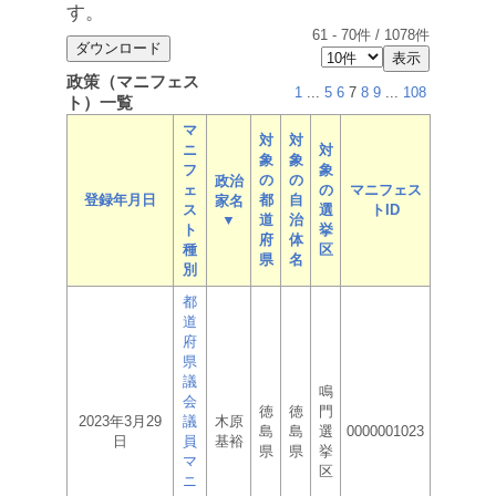
す。
61
-
70
件 /
1078
件
政策（マニフェス
1
...
5
6
7
8
9
...
108
ト）一覧
マ
対
対
ニ
対
象
象
フ
象
の
の
政治
ェ
の
マニフェス
登録年月日
都
自
家名
ス
選
トID
▼
道
治
ト
挙
府
体
種
区
県
名
別
都
道
府
県
議
鳴
会
徳
徳
門
2023年3月29
議
木原
島
島
選
0000001023
日
員
基裕
県
県
挙
マ
区
ニ