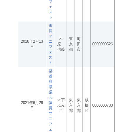
フ
ェ
ス
ト
市
長
マ
木
東
町
2018年2月13
ニ
原
京
田
0000000526
日
フ
信義
都
市
ェ
ス
ト
都
道
府
県
議
会
木下
東
東
板
2021年6月29
議
ふみ
京
京
橋
0000000783
日
員
こ
都
都
区
マ
ニ
フ
ェ