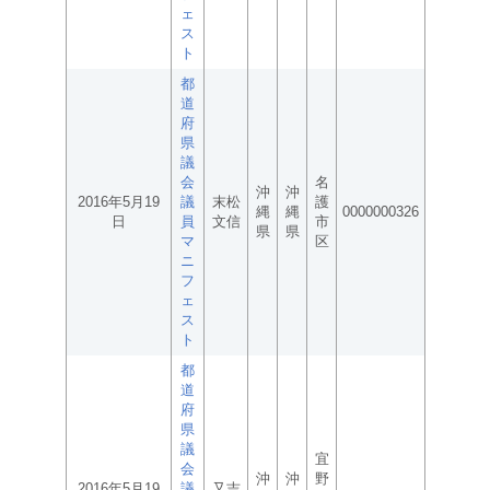
ェ
ス
ト
都
道
府
県
議
会
名
沖
沖
2016年5月19
議
末松
護
縄
縄
0000000326
日
員
文信
市
県
県
マ
区
ニ
フ
ェ
ス
ト
都
道
府
県
議
宜
会
沖
沖
野
2016年5月19
議
又吉