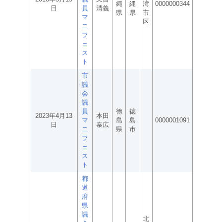
縄
縄
湾
0000000344
日
員
清義
県
県
市
マ
区
ニ
フ
ェ
ス
ト
市
議
会
議
員
徳
徳
2023年4月13
本田
マ
島
島
0000001091
日
泰広
ニ
県
市
フ
ェ
ス
ト
都
道
府
県
議
北