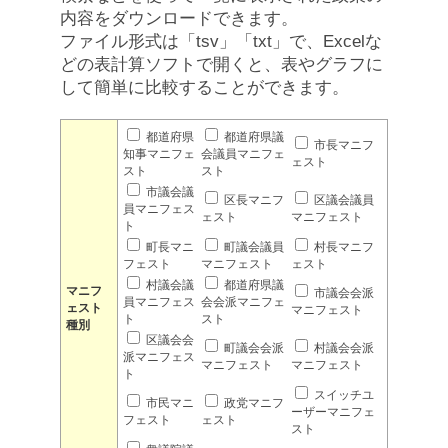
内容をダウンロードできます。
ファイル形式は「tsv」「txt」で、Excelな
どの表計算ソフトで開くと、表やグラフに
して簡単に比較することができます。
都道府県
都道府県議
市長マニフ
知事マニフェ
会議員マニフェ
ェスト
スト
スト
市議会議
区長マニフ
区議会議員
員マニフェス
ェスト
マニフェスト
ト
町長マニ
町議会議員
村長マニフ
フェスト
マニフェスト
ェスト
村議会議
都道府県議
マニフ
市議会会派
員マニフェス
会会派マニフェ
ェスト
マニフェスト
ト
スト
種別
区議会会
町議会会派
村議会会派
派マニフェス
マニフェスト
マニフェスト
ト
スイッチユ
市民マニ
政党マニフ
ーザーマニフェ
フェスト
ェスト
スト