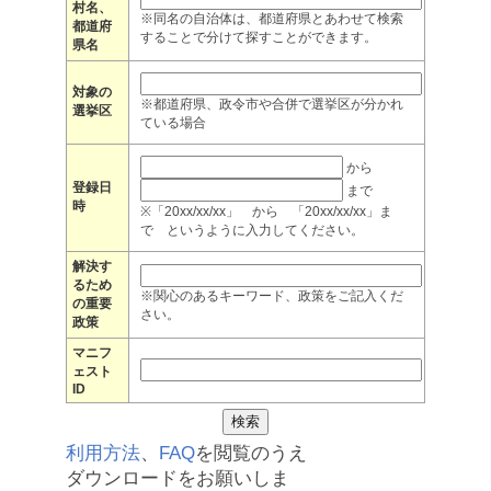
村名、
※同名の自治体は、都道府県とあわせて検索
都道府
することで分けて探すことができます。
県名
対象の
※都道府県、政令市や合併で選挙区が分かれ
選挙区
ている場合
から
登録日
まで
時
※「20xx/xx/xx」 から 「20xx/xx/xx」ま
で というように入力してください。
解決す
るため
※関心のあるキーワード、政策をご記入くだ
の重要
さい。
政策
マニフ
ェスト
ID
利用方法
、
FAQ
を閲覧のうえ
ダウンロードをお願いしま