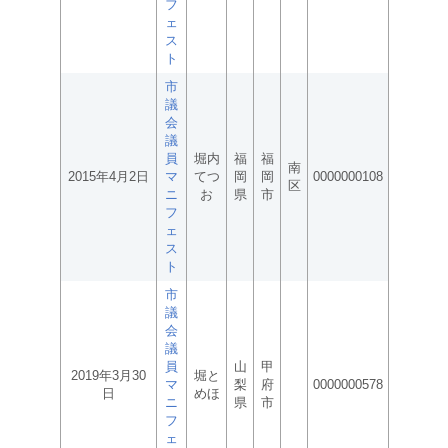
フ
ェ
ス
ト
市
議
会
議
員
堀内
福
福
南
2015年4月2日
マ
てつ
岡
岡
0000000108
区
ニ
お
県
市
フ
ェ
ス
ト
市
議
会
議
員
山
甲
2019年3月30
堀と
マ
梨
府
0000000578
日
めほ
ニ
県
市
フ
ェ