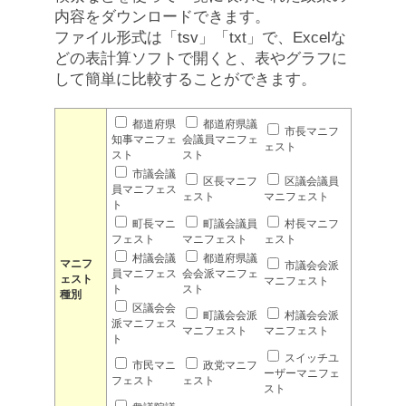
内容をダウンロードできます。
ファイル形式は「tsv」「txt」で、Excelな
どの表計算ソフトで開くと、表やグラフに
して簡単に比較することができます。
都道府県
都道府県議
市長マニフ
知事マニフェ
会議員マニフェ
ェスト
スト
スト
市議会議
区長マニフ
区議会議員
員マニフェス
ェスト
マニフェスト
ト
町長マニ
町議会議員
村長マニフ
フェスト
マニフェスト
ェスト
村議会議
都道府県議
マニフ
市議会会派
員マニフェス
会会派マニフェ
ェスト
マニフェスト
ト
スト
種別
区議会会
町議会会派
村議会会派
派マニフェス
マニフェスト
マニフェスト
ト
スイッチユ
市民マニ
政党マニフ
ーザーマニフェ
フェスト
ェスト
スト