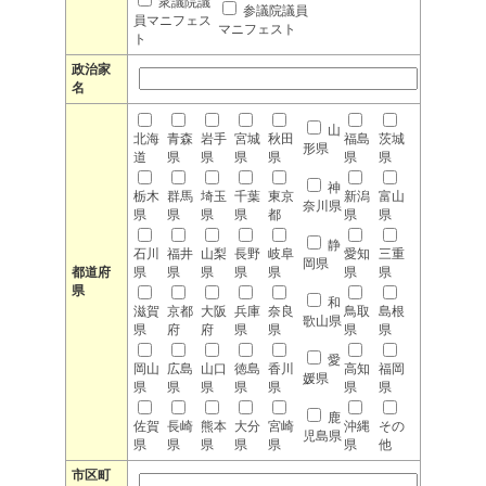
衆議院議
参議院議員
員マニフェス
マニフェスト
ト
政治家
名
山
北海
青森
岩手
宮城
秋田
福島
茨城
形県
道
県
県
県
県
県
県
神
栃木
群馬
埼玉
千葉
東京
新潟
富山
奈川県
県
県
県
県
都
県
県
静
石川
福井
山梨
長野
岐阜
愛知
三重
岡県
都道府
県
県
県
県
県
県
県
県
和
滋賀
京都
大阪
兵庫
奈良
鳥取
島根
歌山県
県
府
府
県
県
県
県
愛
岡山
広島
山口
徳島
香川
高知
福岡
媛県
県
県
県
県
県
県
県
鹿
佐賀
長崎
熊本
大分
宮崎
沖縄
その
児島県
県
県
県
県
県
県
他
市区町