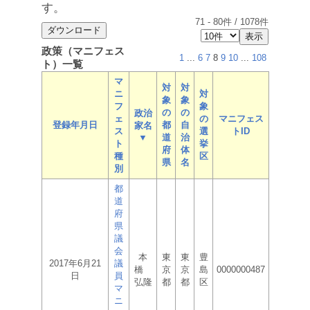
す。
71
-
80
件 /
1078
件
政策（マニフェス
1
...
6
7
8
9
10
...
108
ト）一覧
マ
対
対
ニ
対
象
象
フ
象
の
の
政治
ェ
の
マニフェス
登録年月日
都
自
家名
ス
選
トID
▼
道
治
ト
挙
府
体
種
区
県
名
別
都
道
府
県
議
会
本
東
東
豊
2017年6月21
議
橋
京
京
島
0000000487
日
員
弘隆
都
都
区
マ
ニ