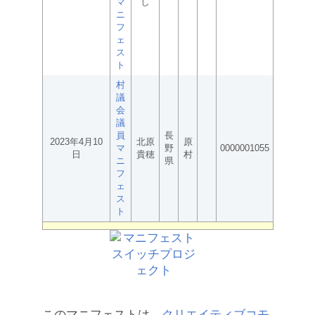
マ
し
ニ
フ
ェ
ス
ト
村
議
会
議
員
長
2023年4月10
北原
原
マ
野
0000001055
日
貴穂
村
ニ
県
フ
ェ
ス
ト
このマニフェストは、
クリエイティブコモ