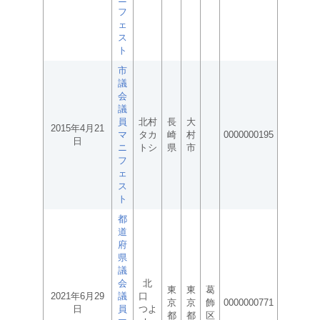
フ
ェ
ス
ト
市
議
会
議
員
北村
長
大
2015年4月21
マ
タカ
崎
村
0000000195
日
ニ
トシ
県
市
フ
ェ
ス
ト
都
道
府
県
議
会
北
東
東
葛
2021年6月29
議
口
京
京
飾
0000000771
日
員
つよ
都
都
区