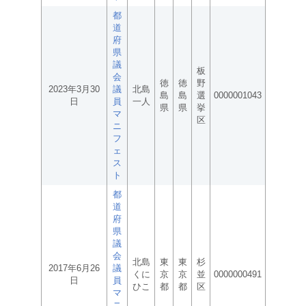
都
道
府
県
議
板
会
徳
徳
野
2023年3月30
議
北島
島
島
選
0000001043
日
員
一人
県
県
挙
マ
区
ニ
フ
ェ
ス
ト
都
道
府
県
議
会
北島
東
東
杉
2017年6月26
議
くに
京
京
並
0000000491
日
員
ひこ
都
都
区
マ
ニ