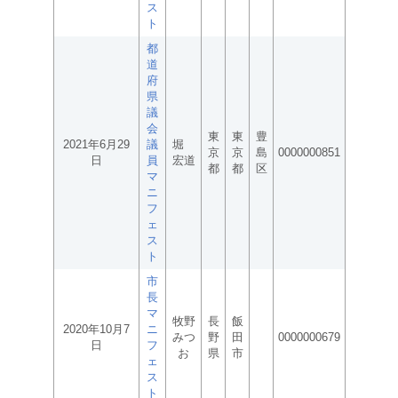
ス
ト
都
道
府
県
議
会
東
東
豊
2021年6月29
議
堀
京
京
島
0000000851
日
員
宏道
都
都
区
マ
ニ
フ
ェ
ス
ト
市
長
マ
牧野
長
飯
2020年10月7
ニ
みつ
野
田
0000000679
日
フ
お
県
市
ェ
ス
ト