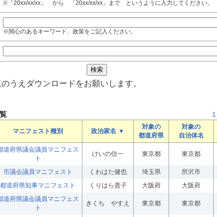
※「20xx/xx/xx」 から 「20xx/xx/xx」まで というように入力してください。
※関心のあるキーワード、政策をご記入ください。
覧のうえダウンロードをお願いします。
覧
1
対象の
対象の
マニフェスト種別
政治家名 ▼
都道府県
自治体名
都道府県議会議員マニフェス
けいの信一
東京都
東京都
ト
市議会議員マニフェスト
くわはた健也
埼玉県
所沢市
都道府県知事マニフェスト
くりはら貴子
大阪府
大阪府
都道府県議会議員マニフェス
きくち やすえ
東京都
東京都
ト