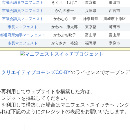
市議会議員マニフェスト
きくち しげこ
東京都
町田市
市議会議員マニフェスト
かんの雅一
兵庫県
西宮市
市議会議員マニフェスト
かわむら 豊
神奈川県
川崎市中原区
市長マニフェスト
かわべ 康太郎
東京都
町田市
都道府県知事マニフェスト
かわぶち映子
富山県
富山県
市長マニフェスト
からさき 裕治
福岡県
宗像市
、
クリエイティブコモンズCC-BY
のライセンスでオープンデ
を再利用してウェブサイトを構築した方は、
クレジットを掲載してください。
タを利用して構築した場合はマニフェストスイッチへリンク
あれば下記のようにクレジットの表記をお願いいたします。