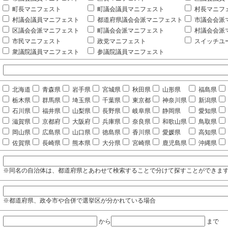
町長マニフェスト
町議会議員マニフェスト
村長マニフ
村議会議員マニフェスト
都道府県議会会派マニフェスト
市議会会派
区議会会派マニフェスト
町議会会派マニフェスト
村議会会派
市民マニフェスト
政党マニフェスト
スイッチユ
衆議院議員マニフェスト
参議院議員マニフェスト
北海道
青森県
岩手県
宮城県
秋田県
山形県
福島県
栃木県
群馬県
埼玉県
千葉県
東京都
神奈川県
新潟県
石川県
福井県
山梨県
長野県
岐阜県
静岡県
愛知県
滋賀県
京都府
大阪府
兵庫県
奈良県
和歌山県
鳥取県
岡山県
広島県
山口県
徳島県
香川県
愛媛県
高知県
佐賀県
長崎県
熊本県
大分県
宮崎県
鹿児島県
沖縄県
※同名の自治体は、都道府県とあわせて検索することで分けて探すことができま
※都道府県、政令市や合併で選挙区が分かれている場合
から
まで