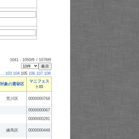
1041
-
1050
件 /
1078
件
...
103
104
105
106
107
108
マニフェス
対象の選挙区
トID
荒川区
0000000768
0000000067
0000000281
練馬区
0000000449