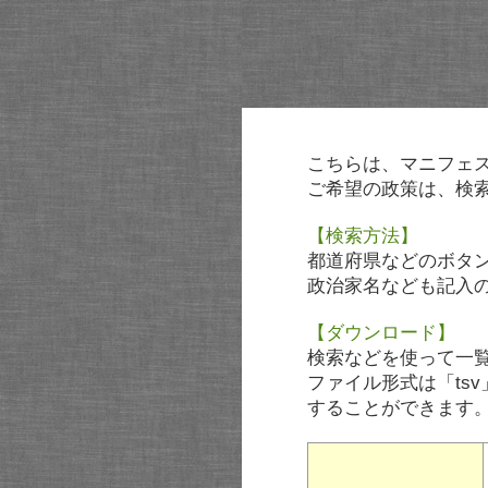
こちらは、マニフェ
ご希望の政策は、検
【検索方法】
都道府県などのボタ
政治家名なども記入
【ダウンロード】
検索などを使って一
ファイル形式は「tsv
することができます