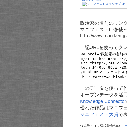
政治家の名前のリンク
マニフェストIDを使
http://www.maniken.j
上記URLを使ってク
このデータを使って
オープンデータを活
Knowledge Connector
優れた作品はマニフ
マニフェスト大賞
で
≫詳しい登録方法は