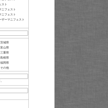
ェスト
マニフェスト
マニフェスト
ーザーマニフェスト
茨城県
富山県
三重県
島根県
福岡県
その他
す。