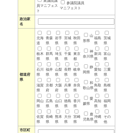
衆議院議
参議院議員
員マニフェス
マニフェスト
ト
政治家
名
山
北海
青森
岩手
宮城
秋田
福島
茨城
形県
道
県
県
県
県
県
県
神
栃木
群馬
埼玉
千葉
東京
新潟
富山
奈川県
県
県
県
県
都
県
県
静
石川
福井
山梨
長野
岐阜
愛知
三重
岡県
都道府
県
県
県
県
県
県
県
県
和
滋賀
京都
大阪
兵庫
奈良
鳥取
島根
歌山県
県
府
府
県
県
県
県
愛
岡山
広島
山口
徳島
香川
高知
福岡
媛県
県
県
県
県
県
県
県
鹿
佐賀
長崎
熊本
大分
宮崎
沖縄
その
児島県
県
県
県
県
県
県
他
市区町