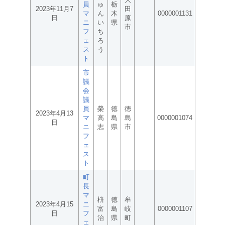
員
ゅ
栃
2023年11月7
田
マ
ん
木
0000001131
日
原
ニ
い
県
市
フ
ち
ェ
ろ
ス
う
ト
市
議
会
議
員
榮
徳
徳
2023年4月13
マ
高
島
島
0000001074
日
ニ
志
県
市
フ
ェ
ス
ト
町
長
マ
枡
徳
牟
2023年4月15
ニ
富
島
岐
0000001107
日
フ
治
県
町
ェ