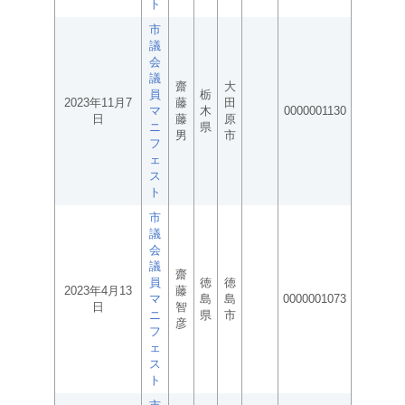
ト
市
議
会
議
齋
大
員
栃
2023年11月7
藤
田
マ
木
0000001130
日
藤
原
ニ
県
男
市
フ
ェ
ス
ト
市
議
会
議
齋
員
徳
徳
2023年4月13
藤
マ
島
島
0000001073
日
智
ニ
県
市
彦
フ
ェ
ス
ト