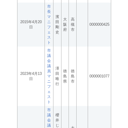
市
長
マ
濱
大
高
2015年4月20
ニ
田
阪
槻
0000000425
日
フ
剛
府
市
ェ
史
ス
ト
市
議
会
議
澤
員
徳
徳
2023年4月13
田
マ
島
島
0000001077
日
唯
ニ
県
市
行
フ
ェ
ス
ト
市
議
櫻
会
井
議
じ
大