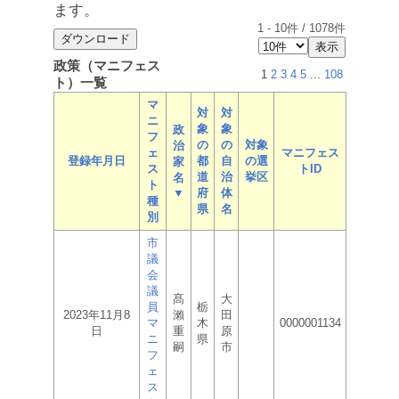
ます。
1
-
10
件 /
1078
件
政策（マニフェス
1
2
3
4
5
...
108
ト）一覧
マ
対
対
ニ
象
象
政
フ
の
の
対象
治
ェ
マニフェス
登録年月日
都
自
の選
家
ス
トID
道
治
挙区
名
ト
▼
府
体
種
県
名
別
市
議
会
議
髙
大
員
栃
2023年11月8
瀨
田
マ
木
0000001134
日
重
原
ニ
県
嗣
市
フ
ェ
ス