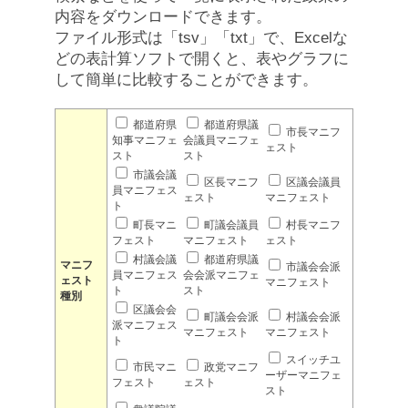
内容をダウンロードできます。
ファイル形式は「tsv」「txt」で、Excelな
どの表計算ソフトで開くと、表やグラフに
して簡単に比較することができます。
都道府県
都道府県議
市長マニフ
知事マニフェ
会議員マニフェ
ェスト
スト
スト
市議会議
区長マニフ
区議会議員
員マニフェス
ェスト
マニフェスト
ト
町長マニ
町議会議員
村長マニフ
フェスト
マニフェスト
ェスト
村議会議
都道府県議
マニフ
市議会会派
員マニフェス
会会派マニフェ
ェスト
マニフェスト
ト
スト
種別
区議会会
町議会会派
村議会会派
派マニフェス
マニフェスト
マニフェスト
ト
スイッチユ
市民マニ
政党マニフ
ーザーマニフェ
フェスト
ェスト
スト