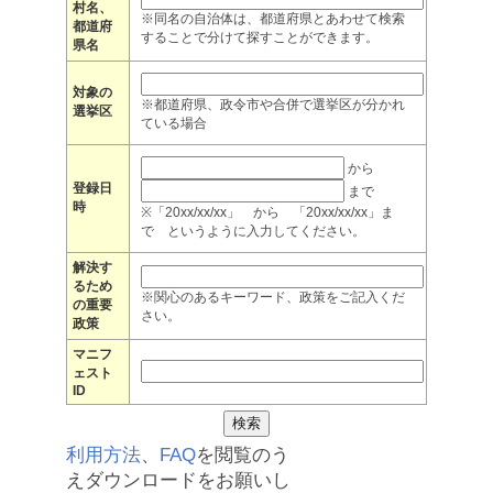
村名、
※同名の自治体は、都道府県とあわせて検索
都道府
することで分けて探すことができます。
県名
対象の
※都道府県、政令市や合併で選挙区が分かれ
選挙区
ている場合
から
登録日
まで
時
※「20xx/xx/xx」 から 「20xx/xx/xx」ま
で というように入力してください。
解決す
るため
※関心のあるキーワード、政策をご記入くだ
の重要
さい。
政策
マニフ
ェスト
ID
利用方法
、
FAQ
を閲覧のう
えダウンロードをお願いし