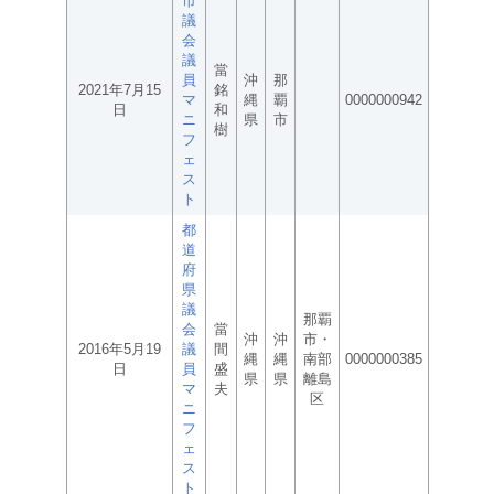
市
議
会
議
當
員
沖
那
2021年7月15
銘
マ
縄
覇
0000000942
日
和
ニ
県
市
樹
フ
ェ
ス
ト
都
道
府
県
議
那覇
会
當
沖
沖
市・
2016年5月19
議
間
縄
縄
南部
0000000385
日
員
盛
県
県
離島
マ
夫
区
ニ
フ
ェ
ス
ト