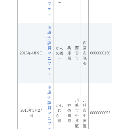
こ
フ
ェ
ス
ト
市
議
会
議
西
員
かん
兵
西
宮
2015年4月9日
マ
の雅
庫
宮
市
0000000130
ニ
一
県
市
議
フ
会
ェ
ス
ト
市
議
会
川
川
議
かわ
神
崎
崎
員
2015年3月27
む
奈
市
市
マ
0000000053
日
ら
川
中
中
ニ
豊
県
原
原
フ
区
区
ェ