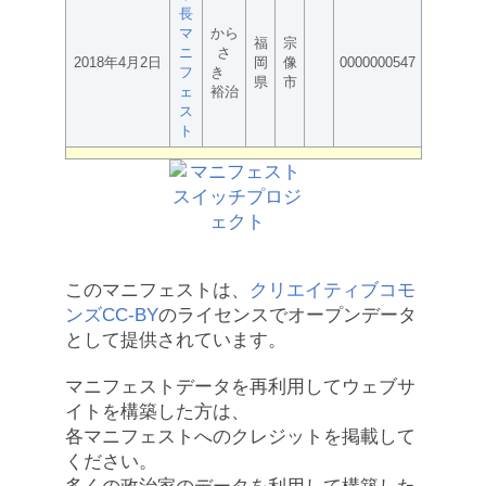
長
マ
から
福
宗
ニ
さ
2018年4月2日
岡
像
0000000547
フ
き
県
市
ェ
裕治
ス
ト
このマニフェストは、
クリエイティブコモ
ンズCC-BY
のライセンスでオープンデータ
として提供されています。
マニフェストデータを再利用してウェブサ
イトを構築した方は、
各マニフェストへのクレジットを掲載して
ください。