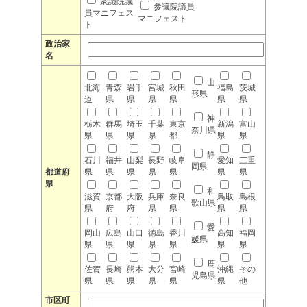
衆議院議
参議院議員
員マニフェス
マニフェスト
ト
政治家
名
山
北海
青森
岩手
宮城
秋田
福島
茨城
形県
道
県
県
県
県
県
県
神
栃木
群馬
埼玉
千葉
東京
新潟
富山
奈川県
県
県
県
県
都
県
県
静
石川
福井
山梨
長野
岐阜
愛知
三重
岡県
都道府
県
県
県
県
県
県
県
県
和
滋賀
京都
大阪
兵庫
奈良
鳥取
島根
歌山県
県
府
府
県
県
県
県
愛
岡山
広島
山口
徳島
香川
高知
福岡
媛県
県
県
県
県
県
県
県
鹿
佐賀
長崎
熊本
大分
宮崎
沖縄
その
児島県
県
県
県
県
県
県
他
市区町