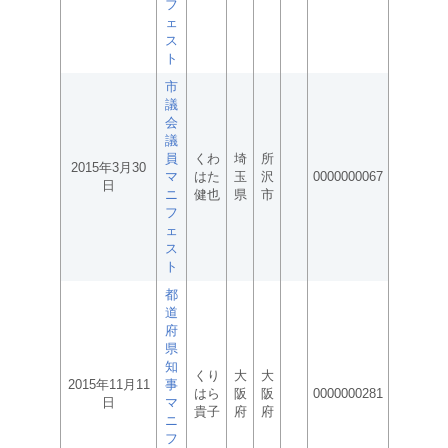
フ
ェ
ス
ト
市
議
会
議
員
くわ
埼
所
2015年3月30
マ
はた
玉
沢
0000000067
日
ニ
健也
県
市
フ
ェ
ス
ト
都
道
府
県
知
くり
大
大
2015年11月11
事
はら
阪
阪
0000000281
日
マ
貴子
府
府
ニ
フ