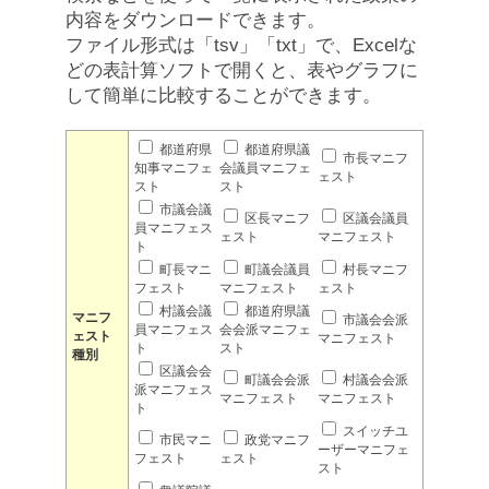
内容をダウンロードできます。
ファイル形式は「tsv」「txt」で、Excelな
どの表計算ソフトで開くと、表やグラフに
して簡単に比較することができます。
都道府県
都道府県議
市長マニフ
知事マニフェ
会議員マニフェ
ェスト
スト
スト
市議会議
区長マニフ
区議会議員
員マニフェス
ェスト
マニフェスト
ト
町長マニ
町議会議員
村長マニフ
フェスト
マニフェスト
ェスト
村議会議
都道府県議
マニフ
市議会会派
員マニフェス
会会派マニフェ
ェスト
マニフェスト
ト
スト
種別
区議会会
町議会会派
村議会会派
派マニフェス
マニフェスト
マニフェスト
ト
スイッチユ
市民マニ
政党マニフ
ーザーマニフェ
フェスト
ェスト
スト