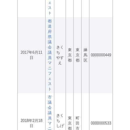
ェ
ス
ト
都
道
府
県
議
会
きく
東
東
練
2017年6月11
議
ち
京
京
馬
0000000449
日
員
やす
都
都
区
マ
え
ニ
フ
ェ
ス
ト
市
議
会
議
きく
員
東
町
2018年2月18
ち
マ
京
田
0000000533
日
しげ
ニ
都
市