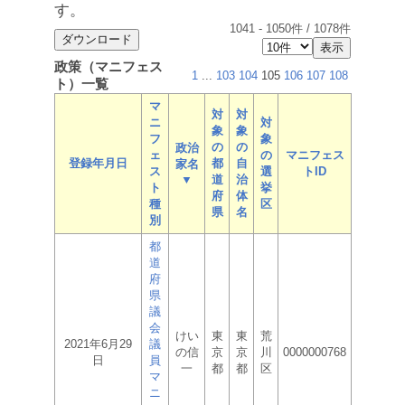
す。
1041
-
1050
件 /
1078
件
政策（マニフェス
1
...
103
104
105
106
107
108
ト）一覧
マ
対
対
ニ
対
象
象
フ
象
の
の
政治
ェ
の
マニフェス
登録年月日
都
自
家名
ス
選
トID
▼
道
治
ト
挙
府
体
種
区
県
名
別
都
道
府
県
議
会
けい
東
東
荒
2021年6月29
議
の信
京
京
川
0000000768
日
員
一
都
都
区
マ
ニ