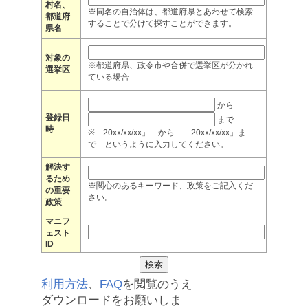
村名、
※同名の自治体は、都道府県とあわせて検索
都道府
することで分けて探すことができます。
県名
対象の
※都道府県、政令市や合併で選挙区が分かれ
選挙区
ている場合
から
登録日
まで
時
※「20xx/xx/xx」 から 「20xx/xx/xx」ま
で というように入力してください。
解決す
るため
※関心のあるキーワード、政策をご記入くだ
の重要
さい。
政策
マニフ
ェスト
ID
利用方法
、
FAQ
を閲覧のうえ
ダウンロードをお願いしま