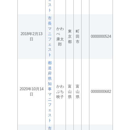
ス
ト
市
長
マ
かわ
東
町
2018年2月13
ニ
べ
京
田
0000000524
日
フ
康太
都
市
ェ
郎
ス
ト
都
道
府
県
知
かわ
富
富
2020年10月14
事
ぶち
山
山
0000000682
日
マ
映子
県
県
ニ
フ
ェ
ス
ト
市