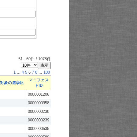
51
-
60
件 /
1078
件
1
...
4
5
6
7
8
...
108
マニフェス
対象の選挙区
トID
0000001206
0000000958
0000000238
0000000239
0000000535