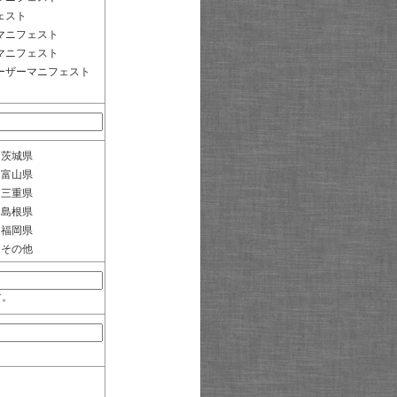
ェスト
マニフェスト
マニフェスト
ーザーマニフェスト
茨城県
富山県
三重県
島根県
福岡県
その他
す。