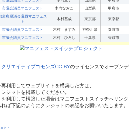
市議会議員マニフェスト
木内直子
山梨県
甲府市
市議会議員マニフェスト
木内なおこ
山梨県
甲府市
都道府県議会議員マニフェス
木村基成
東京都
東京都
ト
市議会議員マニフェスト
木村 ますみ
神奈川県
秦野市
市議会議員マニフェスト
木村 ひろし
千葉県
香取市
、
クリエイティブコモンズCC-BY
のライセンスでオープンデ
を再利用してウェブサイトを構築した方は、
クレジットを掲載してください。
タを利用して構築した場合はマニフェストスイッチへリンク
あれば下記のようにクレジットの表記をお願いいたします。