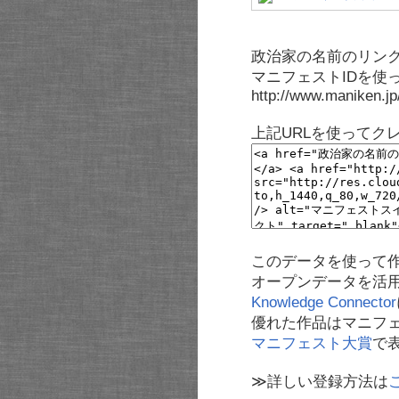
政治家の名前のリンク
マニフェストIDを使
http://www.maniken.j
上記URLを使ってク
このデータを使って
オープンデータを活
Knowledge Connector
優れた作品はマニフ
マニフェスト大賞
で
≫詳しい登録方法は