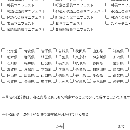
町長マニフェスト
町議会議員マニフェスト
村長マニフ
村議会議員マニフェスト
都道府県議会会派マニフェスト
市議会会派
区議会会派マニフェスト
町議会会派マニフェスト
村議会会派
市民マニフェスト
政党マニフェスト
スイッチユ
衆議院議員マニフェスト
参議院議員マニフェスト
北海道
青森県
岩手県
宮城県
秋田県
山形県
福島県
栃木県
群馬県
埼玉県
千葉県
東京都
神奈川県
新潟県
石川県
福井県
山梨県
長野県
岐阜県
静岡県
愛知県
滋賀県
京都府
大阪府
兵庫県
奈良県
和歌山県
鳥取県
岡山県
広島県
山口県
徳島県
香川県
愛媛県
高知県
佐賀県
長崎県
熊本県
大分県
宮崎県
鹿児島県
沖縄県
※同名の自治体は、都道府県とあわせて検索することで分けて探すことができま
※都道府県、政令市や合併で選挙区が分かれている場合
から
まで