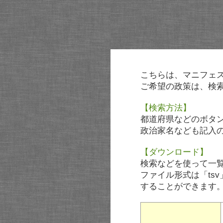
こちらは、マニフェ
ご希望の政策は、検
【検索方法】
都道府県などのボタ
政治家名なども記入
【ダウンロード】
検索などを使って一
ファイル形式は「tsv
することができます