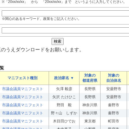
※「20xx/xx/xx」 から 「20xx/xx/xx」まで というように入力してください。
※関心のあるキーワード、政策をご記入ください。
覧のうえダウンロードをお願いします。
覧
対象の
対象の
マニフェスト種別
政治家名 ▼
都道府県
自治体名
市議会議員マニフェスト
矢澤 毅彦
長野県
安曇野市
市議会議員マニフェスト
矢沢 たけひこ
長野県
安曇野市
市議会議員マニフェスト
野田 毅
神奈川県
秦野市
市議会議員マニフェスト
野々山 しずか
神奈川県
秦野市
市議会議員マニフェスト
木目田ひでお
東京都
町田市