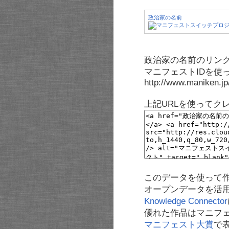
政治家の名前
政治家の名前のリンク
マニフェストIDを使
http://www.maniken.j
上記URLを使ってク
このデータを使って
オープンデータを活
Knowledge Connector
優れた作品はマニフ
マニフェスト大賞
で