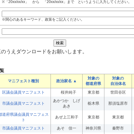
※「20xx/xx/xx」 から 「20xx/xx/xx」まで というように入力してください。
※関心のあるキーワード、政策をご記入ください。
覧のうえダウンロードをお願いします。
覧
対象の
対象の
マニフェスト種別
政治家名 ▲
都道府県
自治体名
区議会議員マニフェスト
桜井純子
東京都
世田谷区
あかつか しげ
市議会議員マニフェスト
栃木県
那須塩原市
あき
都道府県議会議員マニフェス
あぜ上三和子
東京都
東京都
ト
市議会議員マニフェスト
あそ 佳一
神奈川県
秦野市