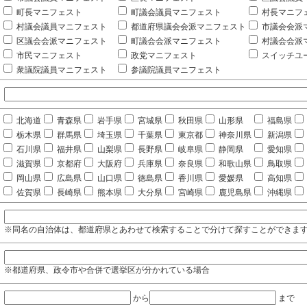
町長マニフェスト
町議会議員マニフェスト
村長マニフ
村議会議員マニフェスト
都道府県議会会派マニフェスト
市議会会派
区議会会派マニフェスト
町議会会派マニフェスト
村議会会派
市民マニフェスト
政党マニフェスト
スイッチユ
衆議院議員マニフェスト
参議院議員マニフェスト
北海道
青森県
岩手県
宮城県
秋田県
山形県
福島県
栃木県
群馬県
埼玉県
千葉県
東京都
神奈川県
新潟県
石川県
福井県
山梨県
長野県
岐阜県
静岡県
愛知県
滋賀県
京都府
大阪府
兵庫県
奈良県
和歌山県
鳥取県
岡山県
広島県
山口県
徳島県
香川県
愛媛県
高知県
佐賀県
長崎県
熊本県
大分県
宮崎県
鹿児島県
沖縄県
※同名の自治体は、都道府県とあわせて検索することで分けて探すことができま
※都道府県、政令市や合併で選挙区が分かれている場合
から
まで