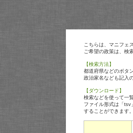
こちらは、マニフェ
ご希望の政策は、検
【検索方法】
都道府県などのボタ
政治家名なども記入
【ダウンロード】
検索などを使って一
ファイル形式は「tsv
することができます