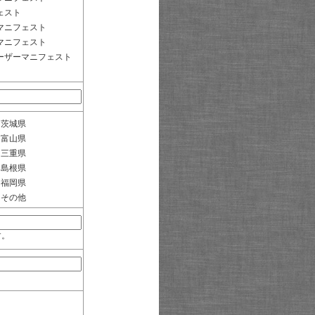
ェスト
マニフェスト
マニフェスト
ーザーマニフェスト
茨城県
富山県
三重県
島根県
福岡県
その他
す。