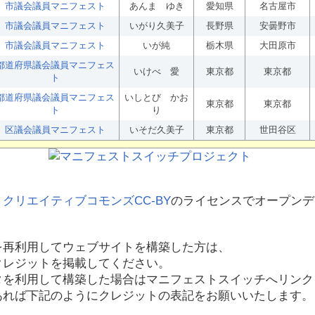
市議会議員マニフェスト
あんま ゆき
愛知県
名古屋市
市議会議員マニフェスト
いがり久美子
長野県
安曇野市
市議会議員マニフェスト
いが純
栃木県
大田原市
都道府県議会議員マニフェス
いけべ 愛
東京都
東京都
ト
都道府県議会議員マニフェス
いしとび かお
東京都
東京都
ト
り
区議会議員マニフェスト
いそだ久美子
東京都
世田谷区
、
クリエイティブコモンズCC-BY
のライセンスでオープンデ
を再利用してウェブサイトを構築した方は、
クレジットを掲載してください。
タを利用して構築した場合はマニフェストスイッチへリンク
あれば下記のようにクレジットの表記をお願いいたします。