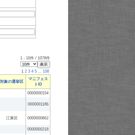
1
-
10
件 /
1078
件
1
2
3
4
5
...
108
マニフェス
対象の選挙区
トID
0000000154
0000001186
江東区
0000000862
0000000218