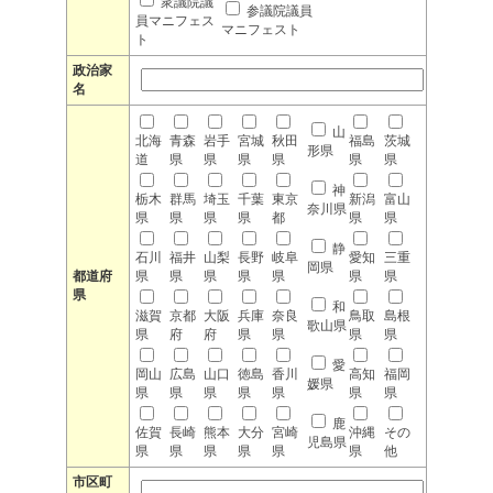
衆議院議
参議院議員
員マニフェス
マニフェスト
ト
政治家
名
山
北海
青森
岩手
宮城
秋田
福島
茨城
形県
道
県
県
県
県
県
県
神
栃木
群馬
埼玉
千葉
東京
新潟
富山
奈川県
県
県
県
県
都
県
県
静
石川
福井
山梨
長野
岐阜
愛知
三重
岡県
都道府
県
県
県
県
県
県
県
県
和
滋賀
京都
大阪
兵庫
奈良
鳥取
島根
歌山県
県
府
府
県
県
県
県
愛
岡山
広島
山口
徳島
香川
高知
福岡
媛県
県
県
県
県
県
県
県
鹿
佐賀
長崎
熊本
大分
宮崎
沖縄
その
児島県
県
県
県
県
県
県
他
市区町