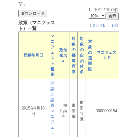
す。
1
-
10
件 /
1078
件
政策（マニフェス
1
2
3
4
5
...
108
ト）一覧
マ
対
対
ニ
対
象
象
フ
象
の
の
政治
ェ
の
マニフェス
登録年月日
都
自
家名
ス
選
トID
▲
道
治
ト
挙
府
体
種
区
県
名
別
区
議
会
議
世
員
桜
東
2015年4月16
田
マ
井純
京
0000000154
日
谷
ニ
子
都
区
フ
ェ
ス