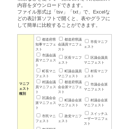
内容をダウンロードできます。
ファイル形式は「tsv」「txt」で、Excelな
どの表計算ソフトで開くと、表やグラフに
して簡単に比較することができます。
都道府県
都道府県議
市長マニフ
知事マニフェ
会議員マニフェ
ェスト
スト
スト
市議会議
区長マニフ
区議会議員
員マニフェス
ェスト
マニフェスト
ト
町長マニ
町議会議員
村長マニフ
フェスト
マニフェスト
ェスト
村議会議
都道府県議
マニフ
市議会会派
員マニフェス
会会派マニフェ
ェスト
マニフェスト
ト
スト
種別
区議会会
町議会会派
村議会会派
派マニフェス
マニフェスト
マニフェスト
ト
スイッチユ
市民マニ
政党マニフ
ーザーマニフェ
フェスト
ェスト
スト