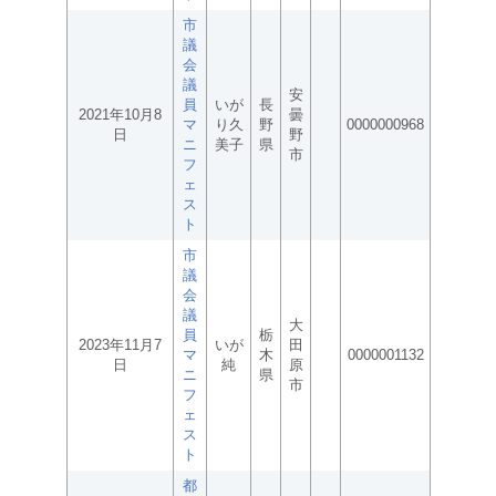
市
議
会
議
安
員
いが
長
2021年10月8
曇
マ
り久
野
0000000968
日
野
ニ
美子
県
市
フ
ェ
ス
ト
市
議
会
議
大
員
栃
2023年11月7
いが
田
マ
木
0000001132
日
純
原
ニ
県
市
フ
ェ
ス
ト
都