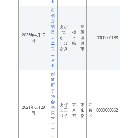
ト
市
議
会
議
あか
那
員
つ
栃
須
2025年4月17
マ
か
木
塩
0000001186
日
ニ
しげ
県
原
フ
あき
市
ェ
ス
ト
都
道
府
県
議
会
あぜ
東
東
江
2021年6月29
議
上三
京
京
東
0000000862
日
員
和子
都
都
区
マ
ニ
フ
ェ