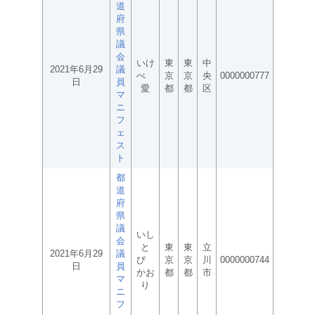
道
府
県
議
会
いけ
東
東
中
2021年6月29
議
べ
京
京
央
0000000777
日
員
愛
都
都
区
マ
ニ
フ
ェ
ス
ト
都
道
府
県
議
いし
会
と
東
東
立
2021年6月29
議
び
京
京
川
0000000744
日
員
かお
都
都
市
マ
り
ニ
フ