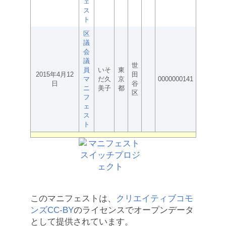
ェ
ス
ト
区
議
会
議
世
員
いそ
東
2015年4月12
田
マ
だ久
京
0000000141
日
谷
ニ
美子
都
区
フ
ェ
ス
ト
このマニフェストは、
クリエイティブコモ
ンズCC-BY
のライセンスでオープンデータ
として提供されています。