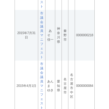
ス
ト
市
議
会
議
神
員
あ
秦
2015年7月31
奈
マ
そ
野
0000000218
日
川
ニ
佳一
市
県
フ
ェ
ス
ト
市
議
会
名
議
名
古
員
あん
愛
古
屋
2015年4月1日
マ
ま
知
0000000084
屋
市
ニ
ゆき
県
市
中
フ
区
ェ
ス
ト