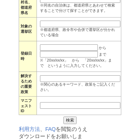
村名、
※同名の自治体は、都道府県とあわせて検索
都道府
することで分けて探すことができます。
県名
対象の
※都道府県、政令市や合併で選挙区が分かれ
選挙区
ている場合
から
登録日
まで
時
※「20xx/xx/xx」 から 「20xx/xx/xx」ま
で というように入力してください。
解決す
るため
※関心のあるキーワード、政策をご記入くだ
の重要
さい。
政策
マニフ
ェスト
ID
利用方法
、
FAQ
を閲覧のうえ
ダウンロードをお願いしま