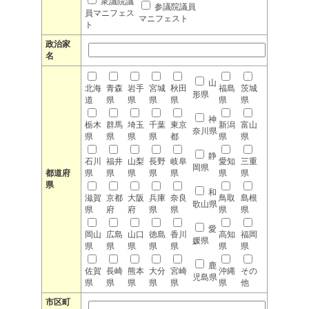
衆議院議
参議院議員
員マニフェス
マニフェスト
ト
政治家
名
山
北海
青森
岩手
宮城
秋田
福島
茨城
形県
道
県
県
県
県
県
県
神
栃木
群馬
埼玉
千葉
東京
新潟
富山
奈川県
県
県
県
県
都
県
県
静
石川
福井
山梨
長野
岐阜
愛知
三重
岡県
都道府
県
県
県
県
県
県
県
県
和
滋賀
京都
大阪
兵庫
奈良
鳥取
島根
歌山県
県
府
府
県
県
県
県
愛
岡山
広島
山口
徳島
香川
高知
福岡
媛県
県
県
県
県
県
県
県
鹿
佐賀
長崎
熊本
大分
宮崎
沖縄
その
児島県
県
県
県
県
県
県
他
市区町