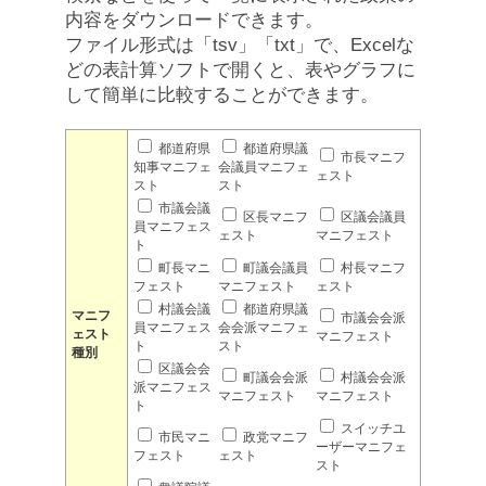
内容をダウンロードできます。
ファイル形式は「tsv」「txt」で、Excelな
どの表計算ソフトで開くと、表やグラフに
して簡単に比較することができます。
都道府県
都道府県議
市長マニフ
知事マニフェ
会議員マニフェ
ェスト
スト
スト
市議会議
区長マニフ
区議会議員
員マニフェス
ェスト
マニフェスト
ト
町長マニ
町議会議員
村長マニフ
フェスト
マニフェスト
ェスト
村議会議
都道府県議
マニフ
市議会会派
員マニフェス
会会派マニフェ
ェスト
マニフェスト
ト
スト
種別
区議会会
町議会会派
村議会会派
派マニフェス
マニフェスト
マニフェスト
ト
スイッチユ
市民マニ
政党マニフ
ーザーマニフェ
フェスト
ェスト
スト