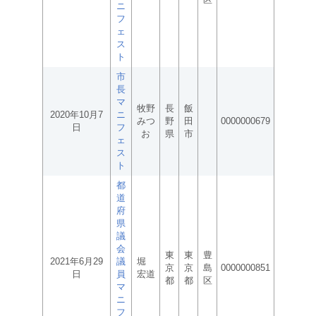
ニ
フ
ェ
ス
ト
市
長
マ
牧野
長
飯
2020年10月7
ニ
みつ
野
田
0000000679
日
フ
お
県
市
ェ
ス
ト
都
道
府
県
議
会
東
東
豊
2021年6月29
議
堀
京
京
島
0000000851
日
員
宏道
都
都
区
マ
ニ
フ