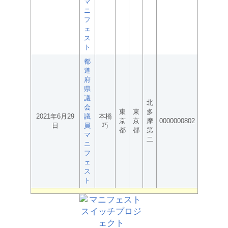
マ
ニ
フ
ェ
ス
ト
都
道
府
県
議
北
会
東
東
多
2021年6月29
議
本橋
京
京
摩
0000000802
日
員
巧
都
都
第
マ
二
ニ
フ
ェ
ス
ト