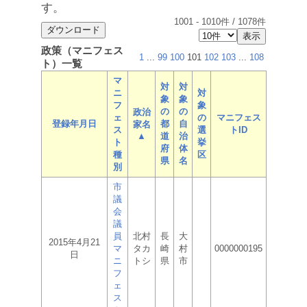
す。
1001
-
1010
件 /
1078
件
政策（マニフェス
1
...
99
100
101
102
103
...
108
ト）一覧
マ
対
対
ニ
対
象
象
フ
象
の
の
政治
ェ
の
マニフェス
登録年月日
都
自
家名
ス
選
トID
▲
道
治
ト
挙
府
体
種
区
県
名
別
市
議
会
議
員
北村
長
大
2015年4月21
マ
タカ
崎
村
0000000195
日
ニ
トシ
県
市
フ
ェ
ス