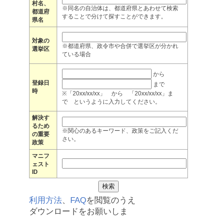
村名、
※同名の自治体は、都道府県とあわせて検索
都道府
することで分けて探すことができます。
県名
対象の
※都道府県、政令市や合併で選挙区が分かれ
選挙区
ている場合
から
登録日
まで
時
※「20xx/xx/xx」 から 「20xx/xx/xx」ま
で というように入力してください。
解決す
るため
※関心のあるキーワード、政策をご記入くだ
の重要
さい。
政策
マニフ
ェスト
ID
利用方法
、
FAQ
を閲覧のうえ
ダウンロードをお願いしま