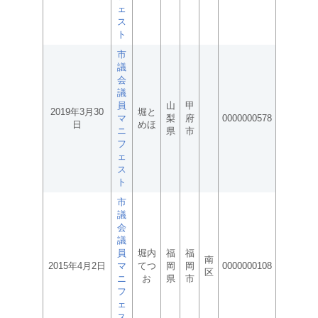
ェ
ス
ト
市
議
会
議
員
山
甲
2019年3月30
堀と
マ
梨
府
0000000578
日
めほ
ニ
県
市
フ
ェ
ス
ト
市
議
会
議
員
堀内
福
福
南
2015年4月2日
マ
てつ
岡
岡
0000000108
区
ニ
お
県
市
フ
ェ
ス