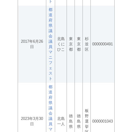
ト
都
道
府
県
議
会
北島
東
東
杉
2017年6月26
議
くに
京
京
並
0000000491
日
員
ひこ
都
都
区
マ
ニ
フ
ェ
ス
ト
都
道
府
県
議
板
会
徳
徳
野
2023年3月30
議
北島
島
島
選
0000001043
日
員
一人
県
県
挙
マ
区