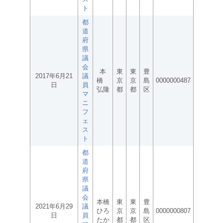
ト
都
道
府
県
議
会
本
東
東
豊
2017年6月21
議
橋
京
京
島
0000000487
日
員
弘隆
都
都
区
マ
ニ
フ
ェ
ス
ト
都
道
府
県
議
会
本橋
東
東
豊
2021年6月29
議
ひろ
京
京
島
0000000807
日
員
たか
都
都
区