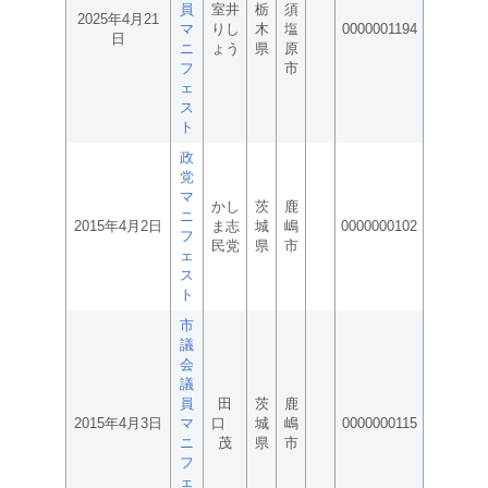
員
室井
栃
須
2025年4月21
マ
りし
木
塩
0000001194
日
ニ
ょう
県
原
フ
市
ェ
ス
ト
政
党
マ
かし
茨
鹿
ニ
2015年4月2日
ま志
城
嶋
0000000102
フ
民党
県
市
ェ
ス
ト
市
議
会
議
員
田
茨
鹿
2015年4月3日
マ
口
城
嶋
0000000115
ニ
茂
県
市
フ
ェ