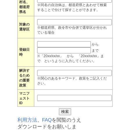
村名、
※同名の自治体は、都道府県とあわせて検索
都道府
することで分けて探すことができます。
県名
対象の
※都道府県、政令市や合併で選挙区が分かれ
選挙区
ている場合
から
登録日
まで
時
※「20xx/xx/xx」 から 「20xx/xx/xx」ま
で というように入力してください。
解決す
るため
※関心のあるキーワード、政策をご記入くだ
の重要
さい。
政策
マニフ
ェスト
ID
利用方法
、
FAQ
を閲覧のうえ
ダウンロードをお願いしま