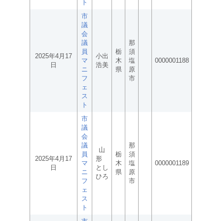
ト
市
議
会
議
那
員
栃
須
2025年4月17
小出
マ
木
塩
0000001188
日
浩美
ニ
県
原
フ
市
ェ
ス
ト
市
議
会
議
那
山
員
栃
須
2025年4月17
形
マ
木
塩
0000001189
日
とし
ニ
県
原
ひろ
フ
市
ェ
ス
ト