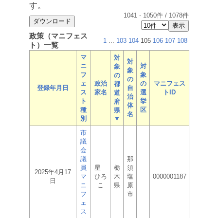
す。
1041
-
1050
件 /
1078
件
政策（マニフェス
1
...
103
104
105
106
107
108
ト）一覧
マ
対
対
ニ
対
象
象
フ
象
の
の
ェ
政治
の
マニフェス
都
登録年月日
自
ス
家名
選
トID
道
治
ト
挙
府
体
種
区
県
名
別
▼
市
議
会
議
那
員
星
栃
須
2025年4月17
マ
ひろ
木
塩
0000001187
日
ニ
こ
県
原
フ
市
ェ
ス