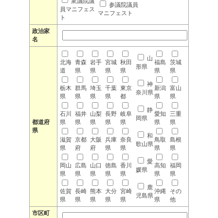
衆議院議
参議院議員
員マニフェス
マニフェスト
ト
政治家
名
山
北海
青森
岩手
宮城
秋田
福島
茨城
形県
道
県
県
県
県
県
県
神
栃木
群馬
埼玉
千葉
東京
新潟
富山
奈川県
県
県
県
県
都
県
県
静
石川
福井
山梨
長野
岐阜
愛知
三重
岡県
都道府
県
県
県
県
県
県
県
県
和
滋賀
京都
大阪
兵庫
奈良
鳥取
島根
歌山県
県
府
府
県
県
県
県
愛
岡山
広島
山口
徳島
香川
高知
福岡
媛県
県
県
県
県
県
県
県
鹿
佐賀
長崎
熊本
大分
宮崎
沖縄
その
児島県
県
県
県
県
県
県
他
市区町