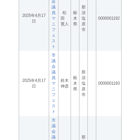
会
議
那
員
松
栃
須
2025年4月17
マ
田
木
塩
0000001192
日
ニ
寛人
県
原
フ
市
ェ
ス
ト
市
議
会
議
那
員
栃
須
2025年4月17
鈴木
マ
木
塩
0000001193
日
伸彦
ニ
県
原
フ
市
ェ
ス
ト
市
議
会
議
那