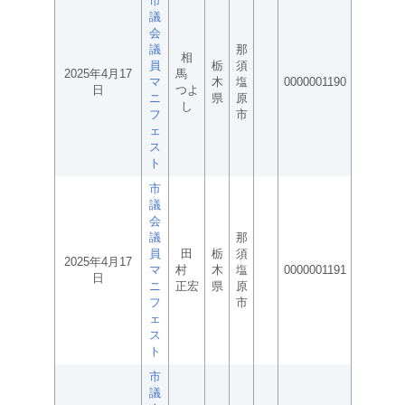
市
議
会
議
那
相
員
栃
須
2025年4月17
馬
マ
木
塩
0000001190
日
つよ
ニ
県
原
し
フ
市
ェ
ス
ト
市
議
会
議
那
員
田
栃
須
2025年4月17
マ
村
木
塩
0000001191
日
ニ
正宏
県
原
フ
市
ェ
ス
ト
市
議