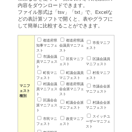
内容をダウンロードできます。
ファイル形式は「tsv」「txt」で、Excelな
どの表計算ソフトで開くと、表やグラフに
して簡単に比較することができます。
都道府県
都道府県議
市長マニフ
知事マニフェ
会議員マニフェ
ェスト
スト
スト
市議会議
区長マニフ
区議会議員
員マニフェス
ェスト
マニフェスト
ト
町長マニ
町議会議員
村長マニフ
フェスト
マニフェスト
ェスト
村議会議
都道府県議
マニフ
市議会会派
員マニフェス
会会派マニフェ
ェスト
マニフェスト
ト
スト
種別
区議会会
町議会会派
村議会会派
派マニフェス
マニフェスト
マニフェスト
ト
スイッチユ
市民マニ
政党マニフ
ーザーマニフェ
フェスト
ェスト
スト