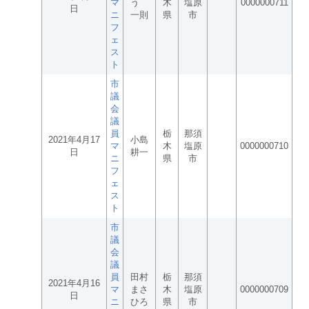
マ
う
木
塩原
0000000711
日
ニ
一則
県
市
フ
ェ
ス
ト
市
議
会
議
員
栃
那須
2021年4月17
小島
マ
木
塩原
0000000710
日
耕一
ニ
県
市
フ
ェ
ス
ト
市
議
会
議
員
田村
栃
那須
2021年4月16
マ
まさ
木
塩原
0000000709
日
ニ
ひろ
県
市