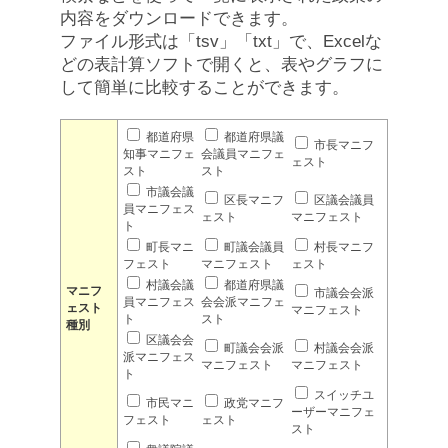
内容をダウンロードできます。
ファイル形式は「tsv」「txt」で、Excelな
どの表計算ソフトで開くと、表やグラフに
して簡単に比較することができます。
都道府県
都道府県議
市長マニフ
知事マニフェ
会議員マニフェ
ェスト
スト
スト
市議会議
区長マニフ
区議会議員
員マニフェス
ェスト
マニフェスト
ト
町長マニ
町議会議員
村長マニフ
フェスト
マニフェスト
ェスト
村議会議
都道府県議
マニフ
市議会会派
員マニフェス
会会派マニフェ
ェスト
マニフェスト
ト
スト
種別
区議会会
町議会会派
村議会会派
派マニフェス
マニフェスト
マニフェスト
ト
スイッチユ
市民マニ
政党マニフ
ーザーマニフェ
フェスト
ェスト
スト