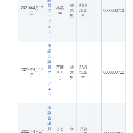
員
栃
那須
2021年4月17
林美
マ
木
塩原
0000000713
日
幸
ニ
県
市
フ
ェ
ス
ト
市
議
会
議
員
斉藤
栃
那須
2021年4月17
マ
さと
木
塩原
0000000712
日
ニ
し
県
市
フ
ェ
ス
ト
市
議
会
議
員
さと
栃
那須
2021年4月17