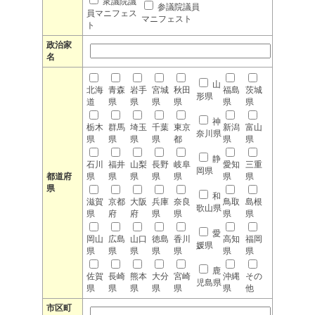
衆議院議
参議院議員
員マニフェス
マニフェスト
ト
政治家
名
山
北海
青森
岩手
宮城
秋田
福島
茨城
形県
道
県
県
県
県
県
県
神
栃木
群馬
埼玉
千葉
東京
新潟
富山
奈川県
県
県
県
県
都
県
県
静
石川
福井
山梨
長野
岐阜
愛知
三重
岡県
都道府
県
県
県
県
県
県
県
県
和
滋賀
京都
大阪
兵庫
奈良
鳥取
島根
歌山県
県
府
府
県
県
県
県
愛
岡山
広島
山口
徳島
香川
高知
福岡
媛県
県
県
県
県
県
県
県
鹿
佐賀
長崎
熊本
大分
宮崎
沖縄
その
児島県
県
県
県
県
県
県
他
市区町