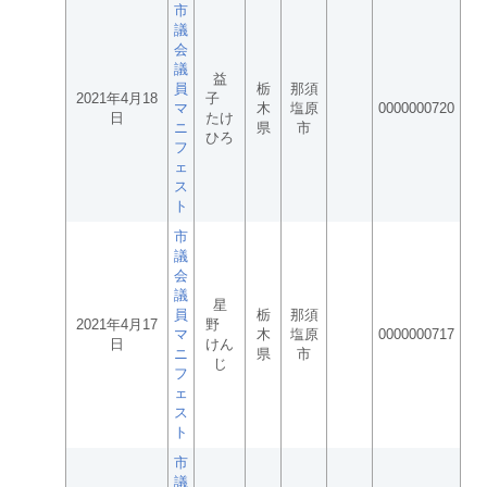
市
議
会
議
益
員
栃
那須
2021年4月18
子
マ
木
塩原
0000000720
日
たけ
ニ
県
市
ひろ
フ
ェ
ス
ト
市
議
会
議
星
員
栃
那須
2021年4月17
野
マ
木
塩原
0000000717
日
けん
ニ
県
市
じ
フ
ェ
ス
ト
市
議