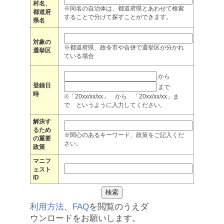
村名、
※同名の自治体は、都道府県とあわせて検索
都道府
することで分けて探すことができます。
県名
対象の
※都道府県、政令市や合併で選挙区が分かれ
選挙区
ている場合
から
登録日
まで
時
※「20xx/xx/xx」 から 「20xx/xx/xx」ま
で というように入力してください。
解決す
るため
※関心のあるキーワード、政策をご記入くだ
の重要
さい。
政策
マニフ
ェスト
ID
利用方法
、
FAQ
を閲覧のうえダ
ウンロードをお願いします。