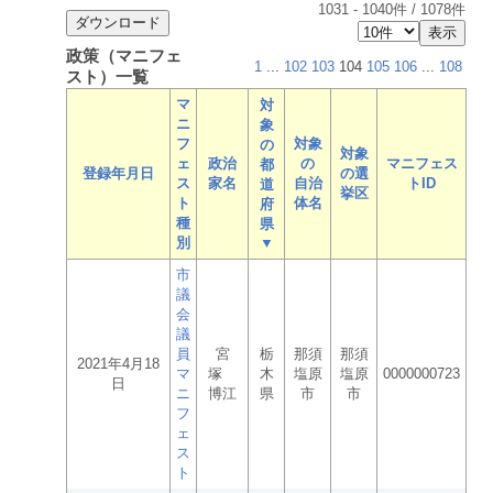
1031
-
1040
件 /
1078
件
政策（マニフェ
1
...
102
103
104
105
106
...
108
スト）一覧
マ
対
ニ
象
フ
対象
の
対象
ェ
政治
の
マニフェス
都
登録年月日
の選
ス
家名
自治
トID
道
挙区
ト
体名
府
種
県
別
▼
市
議
会
議
員
宮
栃
那須
那須
2021年4月18
マ
塚
木
塩原
塩原
0000000723
日
ニ
博江
県
市
市
フ
ェ
ス
ト