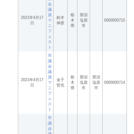
会
議
員
栃
那須
2021年4月17
鈴木
マ
木
塩原
0000000715
日
伸彦
ニ
県
市
フ
ェ
ス
ト
市
議
会
議
員
栃
那須
那須
2021年4月17
金子
マ
木
塩原
塩原
0000000714
日
哲也
ニ
県
市
市
フ
ェ
ス
ト
市
議
会
議