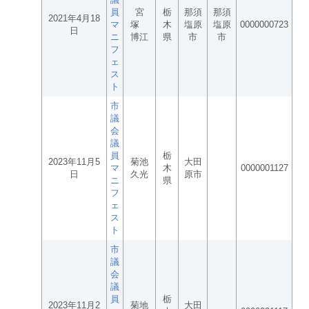
員
宮
栃
那須
那須
2021年4月18
マ
塚
木
塩原
塩原
0000000723
日
ニ
博江
県
市
市
フ
ェ
ス
ト
市
議
会
議
員
栃
2023年11月5
菊池
大田
マ
木
0000001127
日
久光
原市
ニ
県
フ
ェ
ス
ト
市
議
会
議
員
栃
2023年11月2
菊地
大田