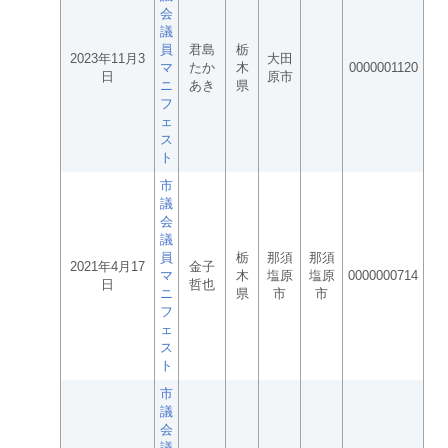
会
議
員
君島
栃
2023年11月3
大田
マ
たか
木
0000001120
日
原市
ニ
あき
県
フ
ェ
ス
ト
市
議
会
議
員
栃
那須
那須
2021年4月17
金子
マ
木
塩原
塩原
0000000714
日
哲也
ニ
県
市
市
フ
ェ
ス
ト
市
議
会
議