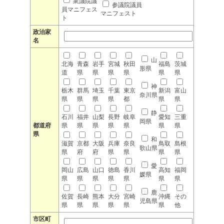
衆議院議
参議院議員
員マニフェス
マニフェスト
ト
政治家
名
山
北海
青森
岩手
宮城
秋田
福島
茨城
形県
道
県
県
県
県
県
県
神
栃木
群馬
埼玉
千葉
東京
新潟
富山
奈川県
県
県
県
県
都
県
県
静
石川
福井
山梨
長野
岐阜
愛知
三重
岡県
都道府
県
県
県
県
県
県
県
県
和
滋賀
京都
大阪
兵庫
奈良
鳥取
島根
歌山県
県
府
府
県
県
県
県
愛
岡山
広島
山口
徳島
香川
高知
福岡
媛県
県
県
県
県
県
県
県
鹿
佐賀
長崎
熊本
大分
宮崎
沖縄
その
児島県
県
県
県
県
県
県
他
市区町