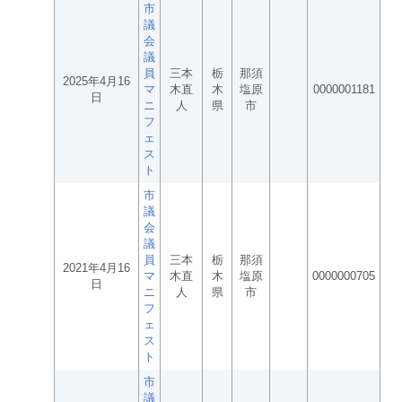
市
議
会
議
員
三本
栃
那須
2025年4月16
マ
木直
木
塩原
0000001181
日
ニ
人
県
市
フ
ェ
ス
ト
市
議
会
議
員
三本
栃
那須
2021年4月16
マ
木直
木
塩原
0000000705
日
ニ
人
県
市
フ
ェ
ス
ト
市
議