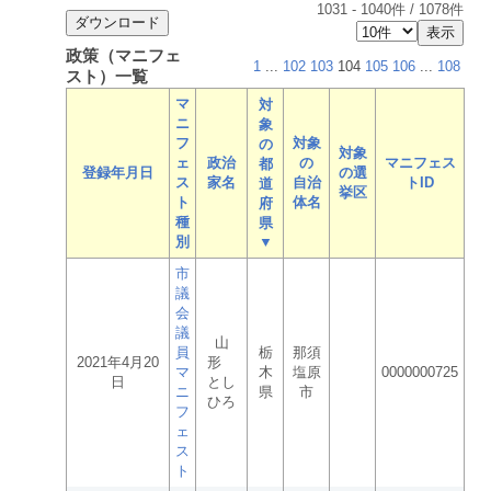
1031
-
1040
件 /
1078
件
政策（マニフェ
1
...
102
103
104
105
106
...
108
スト）一覧
マ
対
ニ
象
フ
対象
の
対象
ェ
政治
の
マニフェス
都
登録年月日
の選
ス
家名
自治
トID
道
挙区
ト
体名
府
種
県
別
▼
市
議
会
議
山
員
栃
那須
2021年4月20
形
マ
木
塩原
0000000725
日
とし
ニ
県
市
ひろ
フ
ェ
ス
ト