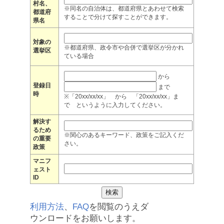
村名、
※同名の自治体は、都道府県とあわせて検索
都道府
することで分けて探すことができます。
県名
対象の
※都道府県、政令市や合併で選挙区が分かれ
選挙区
ている場合
から
登録日
まで
時
※「20xx/xx/xx」 から 「20xx/xx/xx」ま
で というように入力してください。
解決す
るため
※関心のあるキーワード、政策をご記入くだ
の重要
さい。
政策
マニフ
ェスト
ID
利用方法
、
FAQ
を閲覧のうえダ
ウンロードをお願いします。