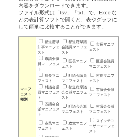
内容をダウンロードできます。
ファイル形式は「tsv」「txt」で、Excelな
どの表計算ソフトで開くと、表やグラフに
して簡単に比較することができます。
都道府県
都道府県議
市長マニフ
知事マニフェ
会議員マニフェ
ェスト
スト
スト
市議会議
区長マニフ
区議会議員
員マニフェス
ェスト
マニフェスト
ト
町長マニ
町議会議員
村長マニフ
フェスト
マニフェスト
ェスト
村議会議
都道府県議
マニフ
市議会会派
員マニフェス
会会派マニフェ
ェスト
マニフェスト
ト
スト
種別
区議会会
町議会会派
村議会会派
派マニフェス
マニフェスト
マニフェスト
ト
スイッチユ
市民マニ
政党マニフ
ーザーマニフェ
フェスト
ェスト
スト