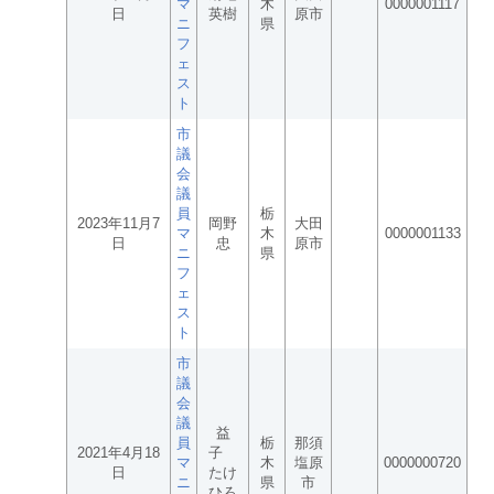
マ
木
0000001117
日
英樹
原市
ニ
県
フ
ェ
ス
ト
市
議
会
議
員
栃
2023年11月7
岡野
大田
マ
木
0000001133
日
忠
原市
ニ
県
フ
ェ
ス
ト
市
議
会
議
益
員
栃
那須
2021年4月18
子
マ
木
塩原
0000000720
日
たけ
ニ
県
市
ひろ