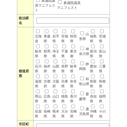
衆議院議
参議院議員
員マニフェス
マニフェスト
ト
政治家
名
山
北海
青森
岩手
宮城
秋田
福島
茨城
形県
道
県
県
県
県
県
県
神
栃木
群馬
埼玉
千葉
東京
新潟
富山
奈川県
県
県
県
県
都
県
県
静
石川
福井
山梨
長野
岐阜
愛知
三重
岡県
都道府
県
県
県
県
県
県
県
県
和
滋賀
京都
大阪
兵庫
奈良
鳥取
島根
歌山県
県
府
府
県
県
県
県
愛
岡山
広島
山口
徳島
香川
高知
福岡
媛県
県
県
県
県
県
県
県
鹿
佐賀
長崎
熊本
大分
宮崎
沖縄
その
児島県
県
県
県
県
県
県
他
市区町