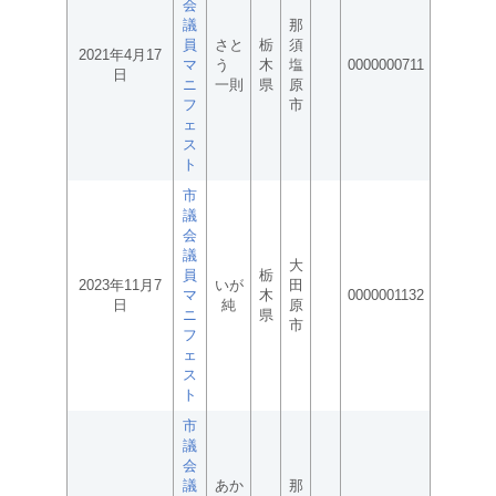
会
議
那
員
さと
栃
須
2021年4月17
マ
う
木
塩
0000000711
日
ニ
一則
県
原
フ
市
ェ
ス
ト
市
議
会
議
大
員
栃
2023年11月7
いが
田
マ
木
0000001132
日
純
原
ニ
県
市
フ
ェ
ス
ト
市
議
会
議
あか
那