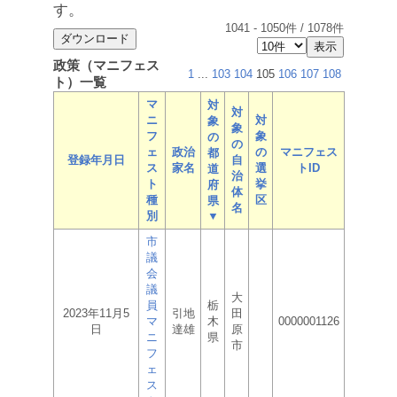
す。
1041
-
1050
件 /
1078
件
政策（マニフェス
1
...
103
104
105
106
107
108
ト）一覧
マ
対
対
ニ
対
象
象
フ
象
の
の
ェ
政治
の
マニフェス
都
登録年月日
自
ス
家名
選
トID
道
治
ト
挙
府
体
種
区
県
名
別
▼
市
議
会
議
大
員
栃
2023年11月5
引地
田
マ
木
0000001126
日
達雄
原
ニ
県
市
フ
ェ
ス