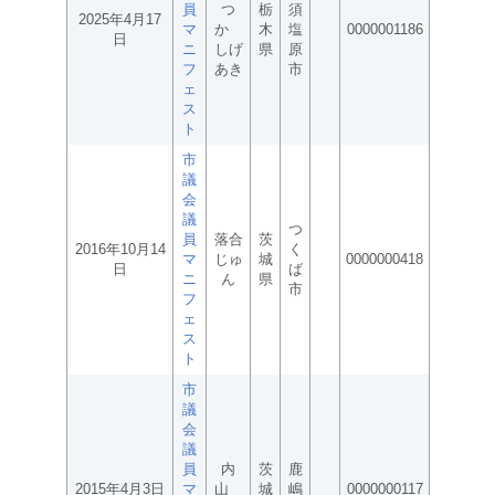
員
つ
栃
須
2025年4月17
マ
か
木
塩
0000001186
日
ニ
しげ
県
原
フ
あき
市
ェ
ス
ト
市
議
会
議
つ
員
落合
茨
2016年10月14
く
マ
じゅ
城
0000000418
日
ば
ニ
ん
県
市
フ
ェ
ス
ト
市
議
会
議
員
内
茨
鹿
2015年4月3日
マ
山
城
嶋
0000000117