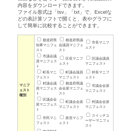
内容をダウンロードできます。
ファイル形式は「tsv」「txt」で、Excelな
どの表計算ソフトで開くと、表やグラフに
して簡単に比較することができます。
都道府県
都道府県議
市長マニフ
知事マニフェ
会議員マニフェ
ェスト
スト
スト
市議会議
区長マニフ
区議会議員
員マニフェス
ェスト
マニフェスト
ト
町長マニ
町議会議員
村長マニフ
フェスト
マニフェスト
ェスト
村議会議
都道府県議
マニフ
市議会会派
員マニフェス
会会派マニフェ
ェスト
マニフェスト
ト
スト
種別
区議会会
町議会会派
村議会会派
派マニフェス
マニフェスト
マニフェスト
ト
スイッチユ
市民マニ
政党マニフ
ーザーマニフェ
フェスト
ェスト
スト