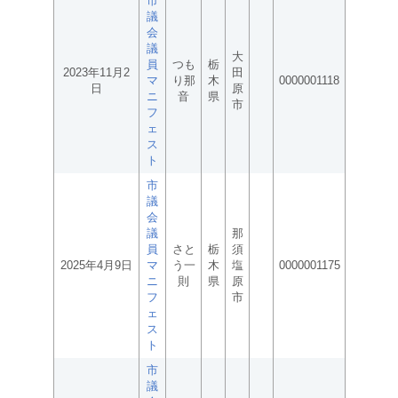
市
議
会
議
大
員
つも
栃
2023年11月2
田
マ
り那
木
0000001118
日
原
ニ
音
県
市
フ
ェ
ス
ト
市
議
会
議
那
員
さと
栃
須
2025年4月9日
マ
う一
木
塩
0000001175
ニ
則
県
原
フ
市
ェ
ス
ト
市
議