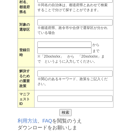
村名、
※同名の自治体は、都道府県とあわせて検索
都道府
することで分けて探すことができます。
県名
対象の
※都道府県、政令市や合併で選挙区が分かれ
選挙区
ている場合
から
登録日
まで
時
※「20xx/xx/xx」 から 「20xx/xx/xx」ま
で というように入力してください。
解決す
るため
※関心のあるキーワード、政策をご記入くだ
の重要
さい。
政策
マニフ
ェスト
ID
利用方法
、
FAQ
を閲覧のうえ
ダウンロードをお願いしま