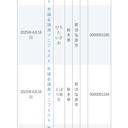
ト
市
議
会
議
那
ひろ
員
栃
須
2025年4月16
た
マ
木
塩
0000001185
日
いさ
ニ
県
原
お
フ
市
ェ
ス
ト
市
議
会
議
那
員
とば
栃
須
2025年4月16
マ
り靖
木
塩
0000001184
日
ニ
久
県
原
フ
市
ェ
ス
ト