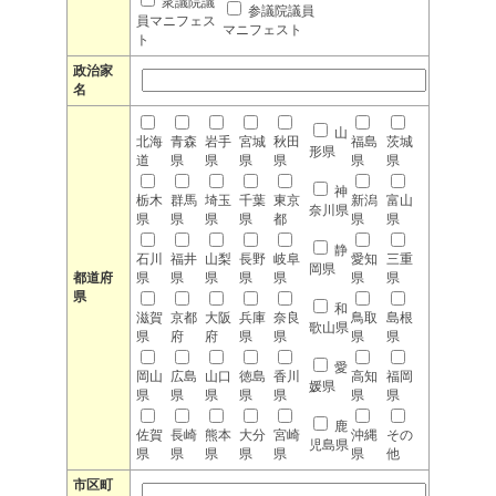
衆議院議
参議院議員
員マニフェス
マニフェスト
ト
政治家
名
山
北海
青森
岩手
宮城
秋田
福島
茨城
形県
道
県
県
県
県
県
県
神
栃木
群馬
埼玉
千葉
東京
新潟
富山
奈川県
県
県
県
県
都
県
県
静
石川
福井
山梨
長野
岐阜
愛知
三重
岡県
都道府
県
県
県
県
県
県
県
県
和
滋賀
京都
大阪
兵庫
奈良
鳥取
島根
歌山県
県
府
府
県
県
県
県
愛
岡山
広島
山口
徳島
香川
高知
福岡
媛県
県
県
県
県
県
県
県
鹿
佐賀
長崎
熊本
大分
宮崎
沖縄
その
児島県
県
県
県
県
県
県
他
市区町