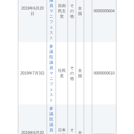
議
員
自由
そ
2019年6月20
全
マ
民主
の
0000000604
日
国
ニ
党
他
フ
ェ
ス
ト
参
議
院
議
員
そ
社民
全
2019年7月3日
マ
の
0000000610
党
国
ニ
他
フ
ェ
ス
ト
参
議
院
議
員
日本
そ
2019年6月20
全