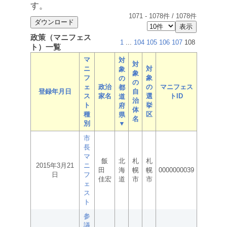
す。
1071
-
1078
件 /
1078
件
政策（マニフェス
1
...
104
105
106
107
108
ト）一覧
マ
対
対
ニ
対
象
象
フ
象
の
の
ェ
政治
の
マニフェス
都
登録年月日
自
ス
家名
選
トID
道
治
ト
挙
府
体
種
区
県
名
別
▼
市
長
マ
飯
北
札
札
2015年3月21
ニ
田
海
幌
幌
0000000039
日
フ
佳宏
道
市
市
ェ
ス
ト
参
議