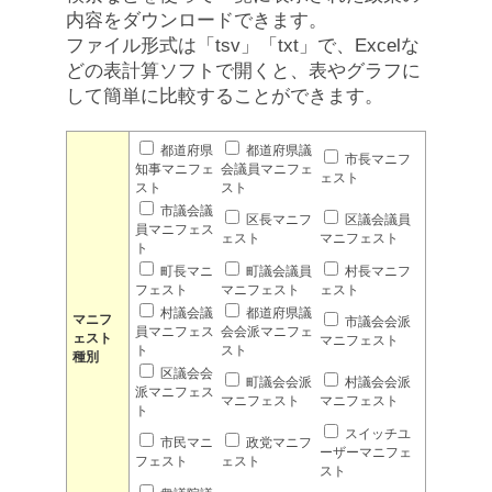
内容をダウンロードできます。
ファイル形式は「tsv」「txt」で、Excelな
どの表計算ソフトで開くと、表やグラフに
して簡単に比較することができます。
都道府県
都道府県議
市長マニフ
知事マニフェ
会議員マニフェ
ェスト
スト
スト
市議会議
区長マニフ
区議会議員
員マニフェス
ェスト
マニフェスト
ト
町長マニ
町議会議員
村長マニフ
フェスト
マニフェスト
ェスト
村議会議
都道府県議
マニフ
市議会会派
員マニフェス
会会派マニフェ
ェスト
マニフェスト
ト
スト
種別
区議会会
町議会会派
村議会会派
派マニフェス
マニフェスト
マニフェスト
ト
スイッチユ
市民マニ
政党マニフ
ーザーマニフェ
フェスト
ェスト
スト