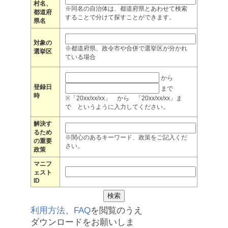
村名、
※同名の自治体は、都道府県とあわせて検索
都道府
することで分けて探すことができます。
県名
対象の
※都道府県、政令市や合併で選挙区が分かれ
選挙区
ている場合
から
登録日
まで
時
※「20xx/xx/xx」 から 「20xx/xx/xx」ま
で というように入力してください。
解決す
るため
※関心のあるキーワード、政策をご記入くだ
の重要
さい。
政策
マニフ
ェスト
ID
利用方法
、
FAQ
を閲覧のうえ
ダウンロードをお願いしま