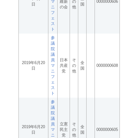
マ
維新
の
0000000606
日
国
ニ
の会
他
フ
ェ
ス
ト
参
議
院
議
員
日本
そ
2019年6月20
全
マ
共産
の
0000000608
日
国
ニ
党
他
フ
ェ
ス
ト
参
議
院
議
員
立憲
そ
2019年6月20
全
マ
民主
の
0000000605
日
国
ニ
党
他