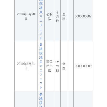
院
議
員
そ
2019年6月20
公明
全
マ
の
0000000607
日
党
国
ニ
他
フ
ェ
ス
ト
参
議
院
議
員
国民
そ
2019年6月21
全
マ
民主
の
0000000609
日
国
ニ
党
他
フ
ェ
ス
ト
参
議
院