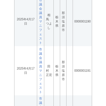
市
議
会
議
那
相
員
栃
須
2025年4月17
馬
マ
木
塩
0000001190
日
つよ
ニ
県
原
し
フ
市
ェ
ス
ト
市
議
会
議
那
員
田
栃
須
2025年4月17
マ
村
木
塩
0000001191
日
ニ
正宏
県
原
フ
市
ェ
ス
ト
市
議