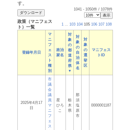
す。
1041
-
1050
件 /
1078
件
政策（マニフェス
1
...
103
104
105
106
107
108
ト）一覧
マ
対
対
ニ
対
象
象
フ
象
の
の
ェ
政治
の
マニフェス
都
登録年月日
自
ス
家名
選
トID
道
治
ト
挙
府
体
種
区
県
名
別
▼
市
議
会
議
那
員
星
栃
須
2025年4月17
マ
ひろ
木
塩
0000001187
日
ニ
こ
県
原
フ
市
ェ
ス