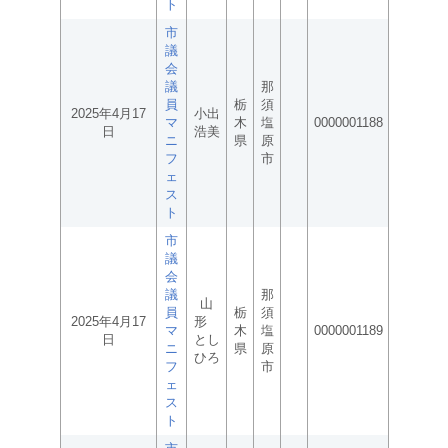
ト
市
議
会
議
那
員
栃
須
2025年4月17
小出
マ
木
塩
0000001188
日
浩美
ニ
県
原
フ
市
ェ
ス
ト
市
議
会
議
那
山
員
栃
須
2025年4月17
形
マ
木
塩
0000001189
日
とし
ニ
県
原
ひろ
フ
市
ェ
ス
ト