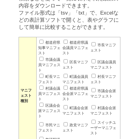
内容をダウンロードできます。
ファイル形式は「tsv」「txt」で、Excelな
どの表計算ソフトで開くと、表やグラフに
して簡単に比較することができます。
都道府県
都道府県議
市長マニフ
知事マニフェ
会議員マニフェ
ェスト
スト
スト
市議会議
区長マニフ
区議会議員
員マニフェス
ェスト
マニフェスト
ト
町長マニ
町議会議員
村長マニフ
フェスト
マニフェスト
ェスト
村議会議
都道府県議
マニフ
市議会会派
員マニフェス
会会派マニフェ
ェスト
マニフェスト
ト
スト
種別
区議会会
町議会会派
村議会会派
派マニフェス
マニフェスト
マニフェスト
ト
スイッチユ
市民マニ
政党マニフ
ーザーマニフェ
フェスト
ェスト
スト