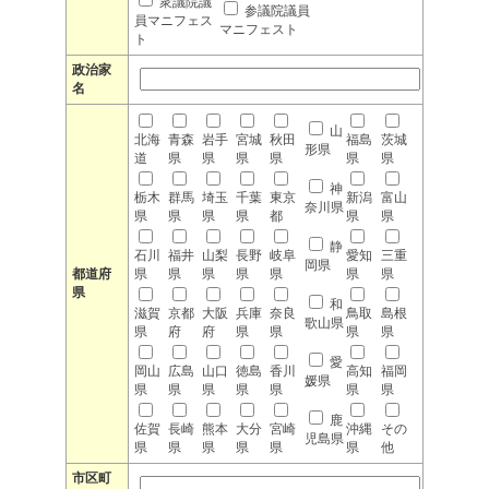
衆議院議
参議院議員
員マニフェス
マニフェスト
ト
政治家
名
山
北海
青森
岩手
宮城
秋田
福島
茨城
形県
道
県
県
県
県
県
県
神
栃木
群馬
埼玉
千葉
東京
新潟
富山
奈川県
県
県
県
県
都
県
県
静
石川
福井
山梨
長野
岐阜
愛知
三重
岡県
都道府
県
県
県
県
県
県
県
県
和
滋賀
京都
大阪
兵庫
奈良
鳥取
島根
歌山県
県
府
府
県
県
県
県
愛
岡山
広島
山口
徳島
香川
高知
福岡
媛県
県
県
県
県
県
県
県
鹿
佐賀
長崎
熊本
大分
宮崎
沖縄
その
児島県
県
県
県
県
県
県
他
市区町