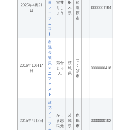
員
室井
栃
須
2025年4月21
マ
りし
木
塩
0000001194
日
ニ
ょう
県
原
フ
市
ェ
ス
ト
市
議
会
議
つ
員
落合
茨
2016年10月14
く
マ
じゅ
城
0000000418
日
ば
ニ
ん
県
市
フ
ェ
ス
ト
政
党
マ
かし
茨
鹿
ニ
2015年4月2日
ま志
城
嶋
0000000102
フ
民党
県
市
ェ