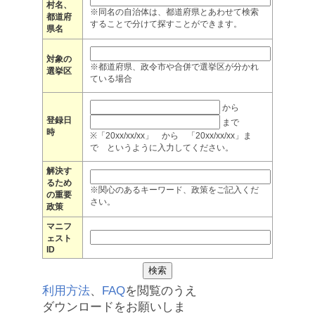
村名、
※同名の自治体は、都道府県とあわせて検索
都道府
することで分けて探すことができます。
県名
対象の
※都道府県、政令市や合併で選挙区が分かれ
選挙区
ている場合
から
登録日
まで
時
※「20xx/xx/xx」 から 「20xx/xx/xx」ま
で というように入力してください。
解決す
るため
※関心のあるキーワード、政策をご記入くだ
の重要
さい。
政策
マニフ
ェスト
ID
利用方法
、
FAQ
を閲覧のうえ
ダウンロードをお願いしま