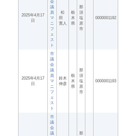
会
議
那
員
松
栃
須
2025年4月17
マ
田
木
塩
0000001192
日
ニ
寛人
県
原
フ
市
ェ
ス
ト
市
議
会
議
那
員
栃
須
2025年4月17
鈴木
マ
木
塩
0000001193
日
伸彦
ニ
県
原
フ
市
ェ
ス
ト
市
議
会
議
那