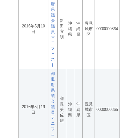
府
県
議
会
新
沖
沖
豊見
2016年5月19
議
田
縄
縄
城市
0000000364
日
員
宜
県
県
区
マ
明
ニ
フ
ェ
ス
ト
都
道
府
県
議
瀬
会
長
沖
沖
豊見
2016年5月19
議
美
縄
縄
城市
0000000365
日
員
佐
県
県
区
マ
雄
ニ
フ
ェ