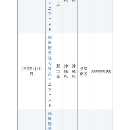
ブ
県
県
マ
子
ニ
フ
ェ
ス
ト
都
道
府
県
議
会
新
沖
沖
2016年5月19
議
糸満
垣
縄
縄
0000000368
日
員
市区
新
県
県
マ
ニ
フ
ェ
ス
ト
都
道
府
県