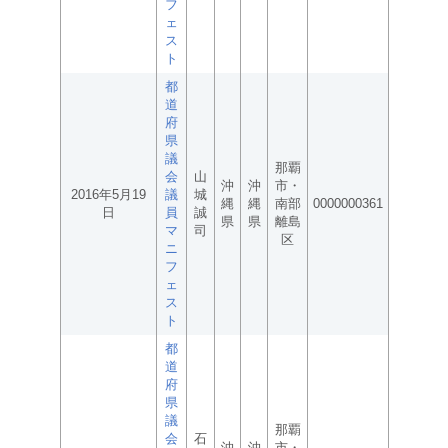
フ
ェ
ス
ト
都
道
府
県
議
那覇
会
山
沖
沖
市・
2016年5月19
議
城
縄
縄
南部
0000000361
日
員
誠
県
県
離島
マ
司
区
ニ
フ
ェ
ス
ト
都
道
府
県
議
那覇
会
石
沖
沖
市・