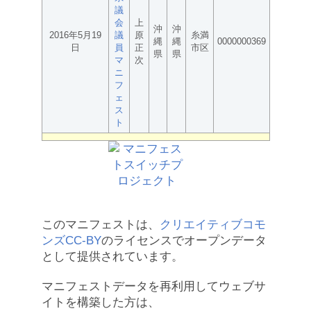
議
会
上
沖
沖
2016年5月19
議
原
糸満
縄
縄
0000000369
日
員
正
市区
県
県
マ
次
ニ
フ
ェ
ス
ト
このマニフェストは、
クリエイティブコモ
ンズCC-BY
のライセンスでオープンデータ
として提供されています。
マニフェストデータを再利用してウェブサ
イトを構築した方は、