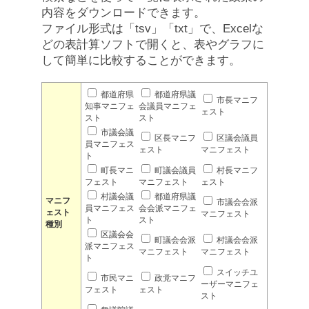
内容をダウンロードできます。
ファイル形式は「tsv」「txt」で、Excelな
どの表計算ソフトで開くと、表やグラフに
して簡単に比較することができます。
都道府県
都道府県議
市長マニフ
知事マニフェ
会議員マニフェ
ェスト
スト
スト
市議会議
区長マニフ
区議会議員
員マニフェス
ェスト
マニフェスト
ト
町長マニ
町議会議員
村長マニフ
フェスト
マニフェスト
ェスト
村議会議
都道府県議
マニフ
市議会会派
員マニフェス
会会派マニフェ
ェスト
マニフェスト
ト
スト
種別
区議会会
町議会会派
村議会会派
派マニフェス
マニフェスト
マニフェスト
ト
スイッチユ
市民マニ
政党マニフ
ーザーマニフェ
フェスト
ェスト
スト