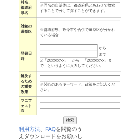
村名、
※同名の自治体は、都道府県とあわせて検索
都道府
することで分けて探すことができます。
県名
対象の
※都道府県、政令市や合併で選挙区が分かれ
選挙区
ている場合
から
登録日
まで
時
※「20xx/xx/xx」 から 「20xx/xx/xx」ま
で というように入力してください。
解決す
るため
※関心のあるキーワード、政策をご記入くだ
の重要
さい。
政策
マニフ
ェスト
ID
利用方法
、
FAQ
を閲覧のう
えダウンロードをお願いし