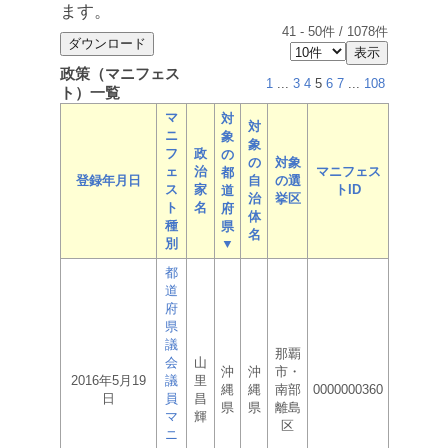
ます。
41
-
50
件 /
1078
件
政策（マニフェス
1
...
3
4
5
6
7
...
108
ト）一覧
マ
対
対
ニ
象
象
フ
政
の
の
対象
ェ
治
マニフェス
都
登録年月日
自
の選
ス
家
トID
道
治
挙区
ト
名
府
体
種
県
名
別
▼
都
道
府
県
議
那覇
会
山
沖
沖
市・
2016年5月19
議
里
縄
縄
南部
0000000360
日
員
昌
県
県
離島
マ
輝
区
ニ