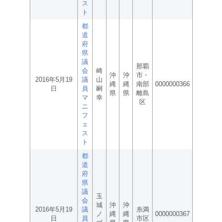
ス
ト
都
道
府
県
議
那覇
会
崎
沖
沖
市・
2016年5月19
議
山
縄
縄
南部
0000000366
日
員
嗣
県
県
離島
マ
幸
区
ニ
フ
ェ
ス
ト
都
道
府
県
議
玉
会
城
沖
沖
2016年5月19
議
糸満
ノ
縄
縄
0000000367
日
員
市区