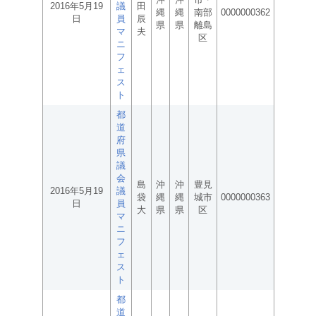
2016年5月19
議
田
縄
縄
南部
0000000362
日
員
辰
県
県
離島
マ
夫
区
ニ
フ
ェ
ス
ト
都
道
府
県
議
会
島
沖
沖
豊見
2016年5月19
議
袋
縄
縄
城市
0000000363
日
員
大
県
県
区
マ
ニ
フ
ェ
ス
ト
都
道