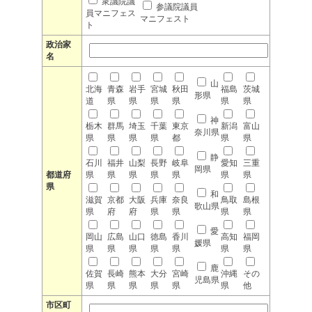
衆議院議
参議院議員
員マニフェス
マニフェスト
ト
政治家
名
山
北海
青森
岩手
宮城
秋田
福島
茨城
形県
道
県
県
県
県
県
県
神
栃木
群馬
埼玉
千葉
東京
新潟
富山
奈川県
県
県
県
県
都
県
県
静
石川
福井
山梨
長野
岐阜
愛知
三重
岡県
都道府
県
県
県
県
県
県
県
県
和
滋賀
京都
大阪
兵庫
奈良
鳥取
島根
歌山県
県
府
府
県
県
県
県
愛
岡山
広島
山口
徳島
香川
高知
福岡
媛県
県
県
県
県
県
県
県
鹿
佐賀
長崎
熊本
大分
宮崎
沖縄
その
児島県
県
県
県
県
県
県
他
市区町