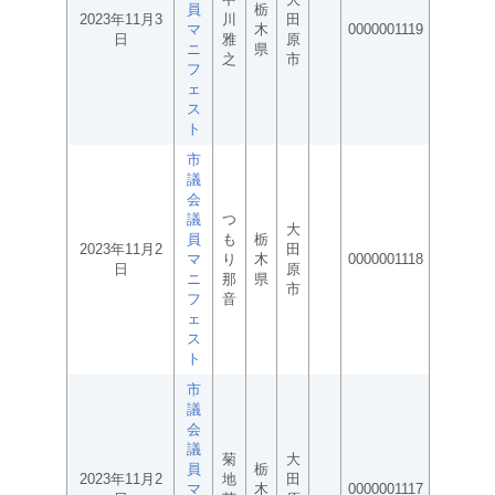
員
栃
2023年11月3
川
田
マ
木
0000001119
日
雅
原
ニ
県
之
市
フ
ェ
ス
ト
市
議
会
議
つ
大
員
も
栃
2023年11月2
田
マ
り
木
0000001118
日
原
ニ
那
県
市
フ
音
ェ
ス
ト
市
議
会
議
菊
大
員
栃
2023年11月2
地
田
マ
木
0000001117