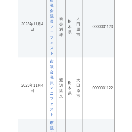
市
議
会
議
新
大
員
栃
2023年11月4
巻
田
マ
木
0000001123
日
満
原
ニ
県
雄
市
フ
ェ
ス
ト
市
議
会
議
渡
大
員
栃
2023年11月4
辺
田
マ
木
0000001122
日
紘
原
ニ
県
文
市
フ
ェ
ス
ト
市
議