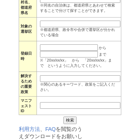
村名、
※同名の自治体は、都道府県とあわせて検索
都道府
することで分けて探すことができます。
県名
対象の
※都道府県、政令市や合併で選挙区が分かれ
選挙区
ている場合
から
登録日
まで
時
※「20xx/xx/xx」 から 「20xx/xx/xx」ま
で というように入力してください。
解決す
るため
※関心のあるキーワード、政策をご記入くだ
の重要
さい。
政策
マニフ
ェスト
ID
利用方法
、
FAQ
を閲覧のう
えダウンロードをお願いし