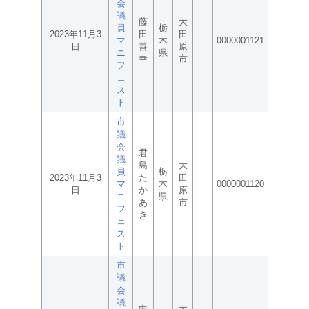
会
議
藤
大
員
栃
2023年11月3
田
田
マ
木
0000001121
日
善
原
ニ
県
幸
市
フ
ェ
ス
ト
市
議
会
君
議
島
大
員
栃
2023年11月3
た
田
マ
木
0000001120
日
か
原
ニ
県
あ
市
フ
き
ェ
ス
ト
市
議
会
議
中
大