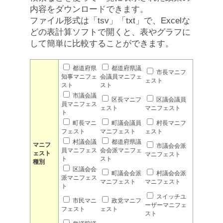
内容をダウンロードできます。
ファイル形式は「tsv」「txt」で、Excelな
どの表計算ソフトで開くと、表やグラフに
して簡単に比較することができます。
都道府県
都道府県議
市長マニフ
知事マニフェ
会議員マニフェ
ェスト
スト
スト
市議会議
区長マニフ
区議会議員
員マニフェス
ェスト
マニフェスト
ト
町長マニ
町議会議員
村長マニフ
フェスト
マニフェスト
ェスト
村議会議
都道府県議
マニフ
市議会会派
員マニフェス
会会派マニフェ
ェスト
マニフェスト
ト
スト
種別
区議会会
町議会会派
村議会会派
派マニフェス
マニフェスト
マニフェスト
ト
スイッチユ
市民マニ
政党マニフ
ーザーマニフェ
フェスト
ェスト
スト