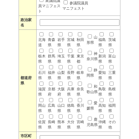
衆議院議
参議院議員
員マニフェス
マニフェスト
ト
政治家
名
山
北海
青森
岩手
宮城
秋田
福島
茨城
形県
道
県
県
県
県
県
県
神
栃木
群馬
埼玉
千葉
東京
新潟
富山
奈川県
県
県
県
県
都
県
県
静
石川
福井
山梨
長野
岐阜
愛知
三重
岡県
都道府
県
県
県
県
県
県
県
県
和
滋賀
京都
大阪
兵庫
奈良
鳥取
島根
歌山県
県
府
府
県
県
県
県
愛
岡山
広島
山口
徳島
香川
高知
福岡
媛県
県
県
県
県
県
県
県
鹿
佐賀
長崎
熊本
大分
宮崎
沖縄
その
児島県
県
県
県
県
県
県
他
市区町