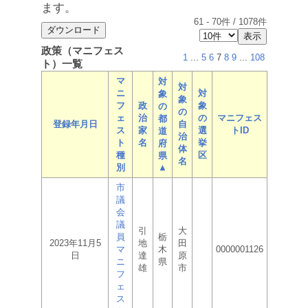
ます。
61
-
70
件 /
1078
件
政策（マニフェス
1
...
5
6
7
8
9
...
108
ト）一覧
マ
対
対
ニ
対
象
象
フ
政
象
の
の
ェ
治
の
マニフェス
都
登録年月日
自
ス
家
選
トID
道
治
ト
名
挙
府
体
種
区
県
名
別
▲
市
議
会
議
引
大
員
栃
2023年11月5
地
田
マ
木
0000001126
日
達
原
ニ
県
雄
市
フ
ェ
ス