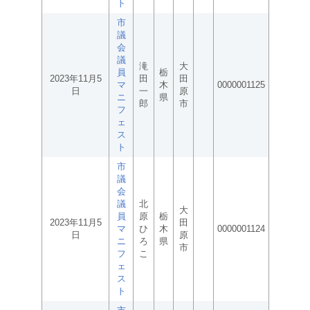
ト
市
議
会
議
滝
大
員
栃
2023年11月5
田
田
マ
木
0000001125
日
一
原
ニ
県
郎
市
フ
ェ
ス
ト
市
議
会
議
北
大
員
原
栃
2023年11月5
田
マ
ひ
木
0000001124
日
原
ニ
ろ
県
市
フ
こ
ェ
ス
ト