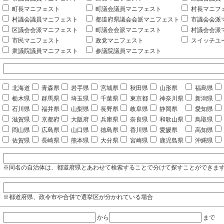
町長マニフェスト
町議会議員マニフェスト
村長マニフ
村議会議員マニフェスト
都道府県議会会派マニフェスト
市議会会派
区議会会派マニフェスト
町議会会派マニフェスト
村議会会派
市民マニフェスト
政党マニフェスト
スイッチユ
衆議院議員マニフェスト
参議院議員マニフェスト
北海道
青森県
岩手県
宮城県
秋田県
山形県
福島県
栃木県
群馬県
埼玉県
千葉県
東京都
神奈川県
新潟県
石川県
福井県
山梨県
長野県
岐阜県
静岡県
愛知県
滋賀県
京都府
大阪府
兵庫県
奈良県
和歌山県
鳥取県
岡山県
広島県
山口県
徳島県
香川県
愛媛県
高知県
佐賀県
長崎県
熊本県
大分県
宮崎県
鹿児島県
沖縄県
※同名の自治体は、都道府県とあわせて検索することで分けて探すことができま
※都道府県、政令市や合併で選挙区が分かれている場合
から
まで