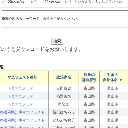
※「20xx/xx/xx」 から 「20xx/xx/xx」まで というように入力してください。
※関心のあるキーワード、政策をご記入ください。
覧のうえダウンロードをお願いします。
覧
対象の
対象の
マニフェスト種別
政治家名
都道府県
自治体名 ▼
市長マニフェスト
吉田豊史
富山県
富山市
市長マニフェスト
高野善久
富山県
富山市
市長マニフェスト
島隆之
富山県
富山市
都道府県知事マニフェスト
新田はちろう
富山県
富山県
都道府県知事マニフェスト
かわぶち映子
富山県
富山県