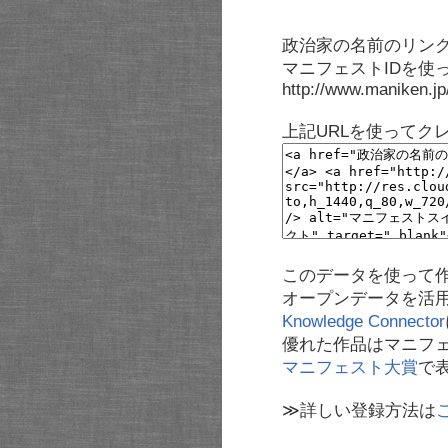
政治家の名前のリンク
マニフェストIDを使
http://www.maniken.j
上記URLを使ってク
このデータを使って
オープンデータを活
Knowledge Connector
優れた作品はマニフ
マニフェスト大賞
で
≫詳しい登録方法は