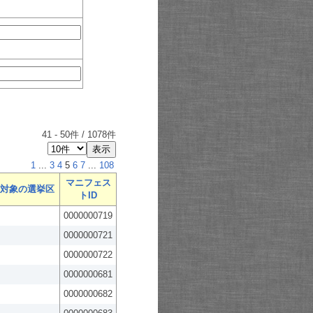
41
-
50
件 /
1078
件
1
...
3
4
5
6
7
...
108
マニフェス
対象の選挙区
トID
0000000719
0000000721
0000000722
0000000681
0000000682