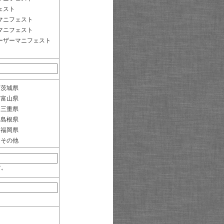
ェスト
マニフェスト
マニフェスト
ーザーマニフェスト
茨城県
富山県
三重県
島根県
福岡県
その他
す。