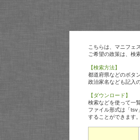
こちらは、マニフェ
ご希望の政策は、検
【検索方法】
都道府県などのボタ
政治家名なども記入
【ダウンロード】
検索などを使って一
ファイル形式は「tsv
することができます