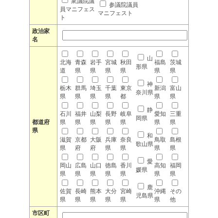
衆議院議
参議院議員
員マニフェス
マニフェスト
ト
政治家
名
山
北海
青森
岩手
宮城
秋田
福島
茨城
形県
道
県
県
県
県
県
県
神
栃木
群馬
埼玉
千葉
東京
新潟
富山
奈川県
県
県
県
県
都
県
県
静
石川
福井
山梨
長野
岐阜
愛知
三重
岡県
都道府
県
県
県
県
県
県
県
県
和
滋賀
京都
大阪
兵庫
奈良
鳥取
島根
歌山県
県
府
府
県
県
県
県
愛
岡山
広島
山口
徳島
香川
高知
福岡
媛県
県
県
県
県
県
県
県
鹿
佐賀
長崎
熊本
大分
宮崎
沖縄
その
児島県
県
県
県
県
県
県
他
市区町