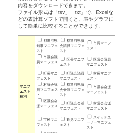
内容をダウンロードできます。
ファイル形式は「tsv」「txt」で、Excelな
どの表計算ソフトで開くと、表やグラフに
して簡単に比較することができます。
都道府県
都道府県議
市長マニフ
知事マニフェ
会議員マニフェ
ェスト
スト
スト
市議会議
区長マニフ
区議会議員
員マニフェス
ェスト
マニフェスト
ト
町長マニ
町議会議員
村長マニフ
フェスト
マニフェスト
ェスト
村議会議
都道府県議
マニフ
市議会会派
員マニフェス
会会派マニフェ
ェスト
マニフェスト
ト
スト
種別
区議会会
町議会会派
村議会会派
派マニフェス
マニフェスト
マニフェスト
ト
スイッチユ
市民マニ
政党マニフ
ーザーマニフェ
フェスト
ェスト
スト