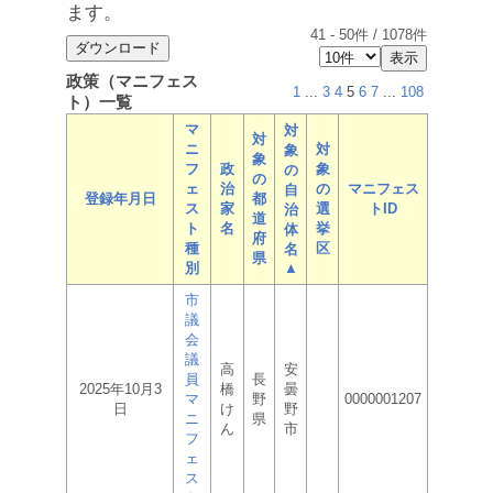
ます。
41
-
50
件 /
1078
件
政策（マニフェス
1
...
3
4
5
6
7
...
108
ト）一覧
マ
対
対
ニ
対
象
象
フ
政
象
の
の
ェ
治
の
マニフェス
自
登録年月日
都
ス
家
選
トID
治
道
ト
名
挙
体
府
種
区
名
県
別
▲
市
議
会
議
高
安
員
長
2025年10月3
橋
曇
マ
野
0000001207
日
け
野
ニ
県
ん
市
フ
ェ
ス