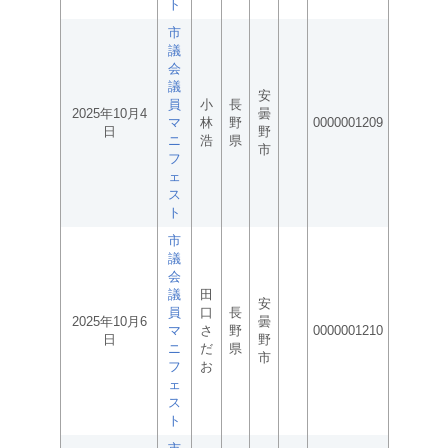
ト
市
議
会
議
安
員
小
長
2025年10月4
曇
マ
林
野
0000001209
日
野
ニ
浩
県
市
フ
ェ
ス
ト
市
議
会
議
田
安
員
口
長
2025年10月6
曇
マ
さ
野
0000001210
日
野
ニ
だ
県
市
フ
お
ェ
ス
ト