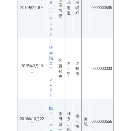
員
北
浦
尾
2019年2月6日
マ
海
幌
0000000565
昌
ニ
道
町
也
フ
ェ
ス
ト
市
議
会
議
佐
員
岩
奥
2015年3月19
藤
マ
手
州
0000000033
日
邦
ニ
県
市
夫
フ
ェ
ス
ト
市
民
マ
志
神
横
2018年10月22
ニ
田
奈
全
浜
0000000555
日
フ
健
川
域
市
ェ
一
県