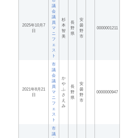
市
議
会
議
杉
安
員
長
2025年10月7
本
曇
マ
野
0000001211
日
智
野
ニ
県
美
市
フ
ェ
ス
ト
市
議
会
か
議
や
安
員
長
2021年8月21
ふ
曇
マ
野
0000000947
日
さ
野
ニ
県
え
市
フ
み
ェ
ス
ト
市
議