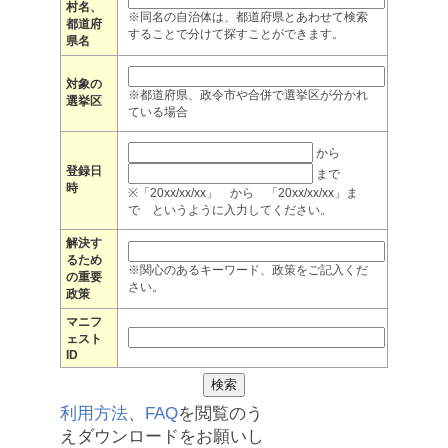
村名、
※同名の自治体は、都道府県とあわせて検索
都道府
することで分けて探すことができます。
県名
対象の
※都道府県、政令市や合併で選挙区が分かれ
選挙区
ている場合
から
登録日
まで
時
※「20xx/xx/xx」 から 「20xx/xx/xx」ま
で というように入力してください。
解決す
るため
※関心のあるキーワード、政策をご記入くだ
の重要
さい。
政策
マニフ
ェスト
ID
利用方法
、
FAQ
を閲覧のう
えダウンロードをお願いし