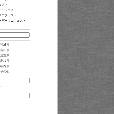
ェスト
マニフェスト
マニフェスト
ーザーマニフェスト
茨城県
富山県
三重県
島根県
福岡県
その他
す。