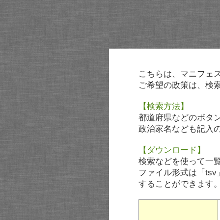
こちらは、マニフェ
ご希望の政策は、検
【検索方法】
都道府県などのボタ
政治家名なども記入
【ダウンロード】
検索などを使って一
ファイル形式は「tsv
することができます