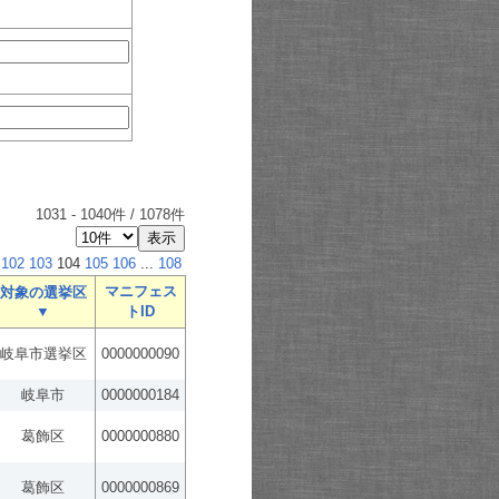
1031
-
1040
件 /
1078
件
102
103
104
105
106
...
108
マニフェス
対象の選挙区
▼
トID
岐阜市選挙区
0000000090
岐阜市
0000000184
葛飾区
0000000880
葛飾区
0000000869