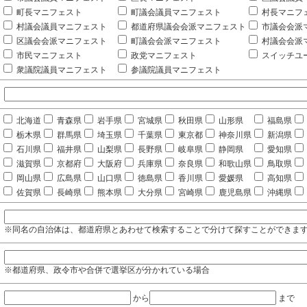
町長マニフェスト
町議会議員マニフェスト
村長マニフ
村議会議員マニフェスト
都道府県議会会派マニフェスト
市議会会派
区議会会派マニフェスト
町議会会派マニフェスト
村議会会派
市民マニフェスト
政党マニフェスト
スイッチユ
衆議院議員マニフェスト
参議院議員マニフェスト
北海道
青森県
岩手県
宮城県
秋田県
山形県
福島県
栃木県
群馬県
埼玉県
千葉県
東京都
神奈川県
新潟県
石川県
福井県
山梨県
長野県
岐阜県
静岡県
愛知県
滋賀県
京都府
大阪府
兵庫県
奈良県
和歌山県
鳥取県
岡山県
広島県
山口県
徳島県
香川県
愛媛県
高知県
佐賀県
長崎県
熊本県
大分県
宮崎県
鹿児島県
沖縄県
※同名の自治体は、都道府県とあわせて検索することで分けて探すことができま
※都道府県、政令市や合併で選挙区が分かれている場合
から
まで