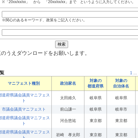
※「20xx/xx/xx」 から 「20xx/xx/xx」まで というように入力してください。
※関心のあるキーワード、政策をご記入ください。
覧のうえダウンロードをお願いします。
覧
1
...
対象の
対象の
マニフェスト種別
政治家名
都道府県
自治体名
都道府県議会議員マニフェス
太田維久
岐阜県
岐阜県
ト
市議会議員マニフェスト
前山謙一
岐阜県
岐阜市
都道府県議会議員マニフェス
河合悠祐
東京都
東京都
ト
都道府県議会議員マニフェス
岩崎 孝太郎
東京都
東京都
ト