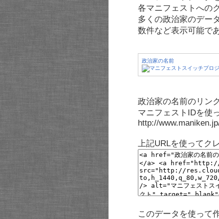
各マニフェストへの
多くの政治家のデー
数件など表示可能で
政治家の名前
政治家の名前のリンク
マニフェストIDを使
http://www.maniken.j
上記URLを使ってク
このデータを使って