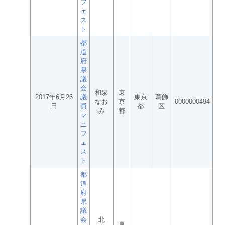
フ
ェ
ス
ト
都
道
府
県
議
会
和泉
東
2017年6月26
議
東京
葛飾
なお
京
0000000494
日
員
都
区
み
都
マ
ニ
フ
ェ
ス
ト
都
道
府
県
議
会
北
東