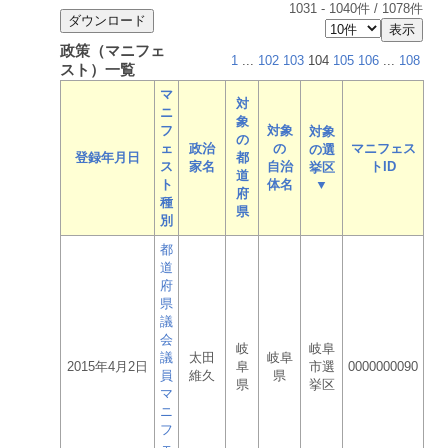
1031
-
1040
件 /
1078
件
政策（マニフェ
1
...
102
103
104
105
106
...
108
スト）一覧
マ
対
ニ
象
フ
対象
対象
の
ェ
政治
の
マニフェス
の選
登録年月日
都
ス
家名
自治
トID
挙区
道
ト
体名
▼
府
種
県
別
都
道
府
県
議
会
岐
岐阜
議
太田
岐阜
2015年4月2日
阜
市選
0000000090
員
維久
県
県
挙区
マ
ニ
フ
ェ