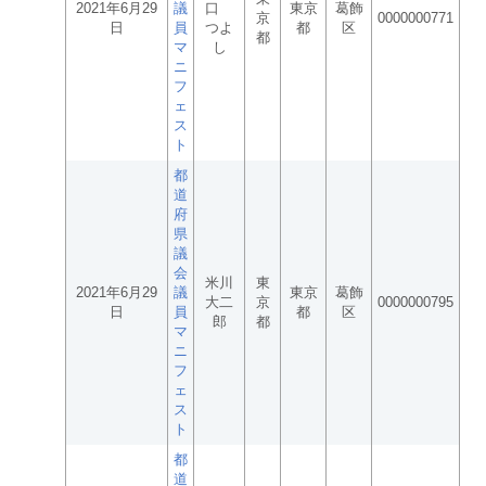
2021年6月29
議
口
東京
葛飾
京
0000000771
日
員
つよ
都
区
都
マ
し
ニ
フ
ェ
ス
ト
都
道
府
県
議
会
米川
東
2021年6月29
議
東京
葛飾
大二
京
0000000795
日
員
都
区
郎
都
マ
ニ
フ
ェ
ス
ト
都
道