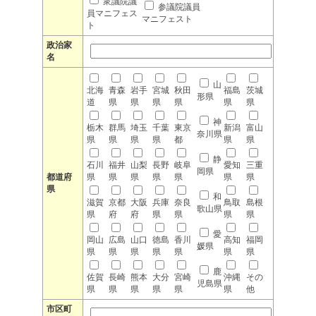
衆議院議
参議院議員
員マニフェス
マニフェスト
ト
政治家
名
山
北海
青森
岩手
宮城
秋田
福島
茨城
形県
道
県
県
県
県
県
県
神
栃木
群馬
埼玉
千葉
東京
新潟
富山
奈川県
県
県
県
県
都
県
県
静
石川
福井
山梨
長野
岐阜
愛知
三重
岡県
都道府
県
県
県
県
県
県
県
県
和
滋賀
京都
大阪
兵庫
奈良
鳥取
島根
歌山県
県
府
府
県
県
県
県
愛
岡山
広島
山口
徳島
香川
高知
福岡
媛県
県
県
県
県
県
県
県
鹿
佐賀
長崎
熊本
大分
宮崎
沖縄
その
児島県
県
県
県
県
県
県
他
市区町