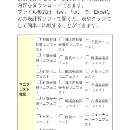
内容をダウンロードできます。
ファイル形式は「tsv」「txt」で、Excelな
どの表計算ソフトで開くと、表やグラフに
して簡単に比較することができます。
都道府県
都道府県議
市長マニフ
知事マニフェ
会議員マニフェ
ェスト
スト
スト
市議会議
区長マニフ
区議会議員
員マニフェス
ェスト
マニフェスト
ト
町長マニ
町議会議員
村長マニフ
フェスト
マニフェスト
ェスト
村議会議
都道府県議
マニフ
市議会会派
員マニフェス
会会派マニフェ
ェスト
マニフェスト
ト
スト
種別
区議会会
町議会会派
村議会会派
派マニフェス
マニフェスト
マニフェスト
ト
スイッチユ
市民マニ
政党マニフ
ーザーマニフェ
フェスト
ェスト
スト