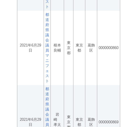
ス
ト
都
道
府
県
議
会
東
2021年6月29
議
根本
東京
葛飾
京
0000000860
日
員
良輔
都
区
都
マ
ニ
フ
ェ
ス
ト
都
道
府
県
議
会
岩
東
2021年6月29
議
崎
東京
葛飾
京
0000000869
日
員
孝太
都
区