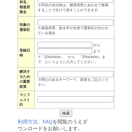
村名、
※同名の自治体は、都道府県とあわせて検索
都道府
することで分けて探すことができます。
県名
対象の
※都道府県、政令市や合併で選挙区が分かれ
選挙区
ている場合
から
登録日
まで
時
※「20xx/xx/xx」 から 「20xx/xx/xx」ま
で というように入力してください。
解決す
るため
※関心のあるキーワード、政策をご記入くだ
の重要
さい。
政策
マニフ
ェスト
ID
利用方法
、
FAQ
を閲覧のうえダ
ウンロードをお願いします。