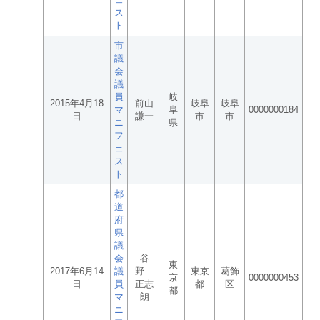
ス
ト
市
議
会
議
員
岐
2015年4月18
前山
岐阜
岐阜
マ
阜
0000000184
日
謙一
市
市
ニ
県
フ
ェ
ス
ト
都
道
府
県
議
会
谷
東
2017年6月14
議
野
東京
葛飾
京
0000000453
日
員
正志
都
区
都
マ
朗
ニ