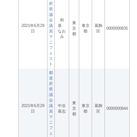
府
県
議
会
和
東
2021年6月29
議
泉
東京
葛飾
京
0000000835
日
員
なお
都
区
都
マ
み
ニ
フ
ェ
ス
ト
都
道
府
県
議
会
東
2021年6月29
議
中谷
東京
葛飾
京
0000000844
日
員
基志
都
区
都
マ
ニ
フ
ェ