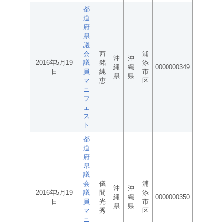
都
道
府
県
議
会
西
浦
沖
沖
2016年5月19
議
銘
添
縄
縄
0000000349
日
員
純
市
県
県
マ
恵
区
ニ
フ
ェ
ス
ト
都
道
府
県
議
会
儀
浦
沖
沖
2016年5月19
議
間
添
縄
縄
0000000350
日
員
光
市
県
県
マ
秀
区
ニ