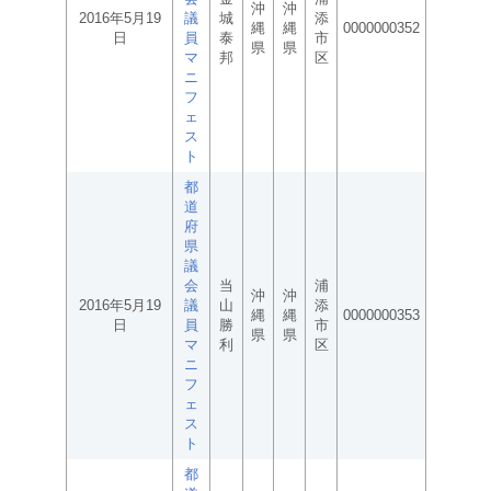
沖
沖
2016年5月19
議
城
添
縄
縄
0000000352
日
員
泰
市
県
県
マ
邦
区
ニ
フ
ェ
ス
ト
都
道
府
県
議
会
当
浦
沖
沖
2016年5月19
議
山
添
縄
縄
0000000353
日
員
勝
市
県
県
マ
利
区
ニ
フ
ェ
ス
ト
都