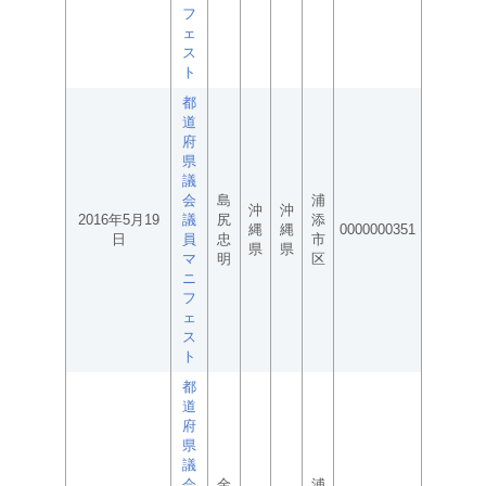
フ
ェ
ス
ト
都
道
府
県
議
会
島
浦
沖
沖
2016年5月19
議
尻
添
縄
縄
0000000351
日
員
忠
市
県
県
マ
明
区
ニ
フ
ェ
ス
ト
都
道
府
県
議
会
金
浦