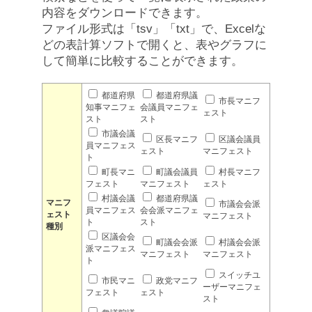
内容をダウンロードできます。
ファイル形式は「tsv」「txt」で、Excelな
どの表計算ソフトで開くと、表やグラフに
して簡単に比較することができます。
都道府県
都道府県議
市長マニフ
知事マニフェ
会議員マニフェ
ェスト
スト
スト
市議会議
区長マニフ
区議会議員
員マニフェス
ェスト
マニフェスト
ト
町長マニ
町議会議員
村長マニフ
フェスト
マニフェスト
ェスト
村議会議
都道府県議
マニフ
市議会会派
員マニフェス
会会派マニフェ
ェスト
マニフェスト
ト
スト
種別
区議会会
町議会会派
村議会会派
派マニフェス
マニフェスト
マニフェスト
ト
スイッチユ
市民マニ
政党マニフ
ーザーマニフェ
フェスト
ェスト
スト