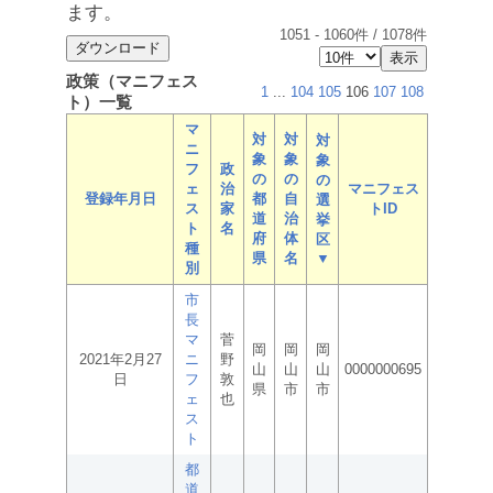
ます。
1051
-
1060
件 /
1078
件
政策（マニフェス
1
...
104
105
106
107
108
ト）一覧
マ
対
対
対
ニ
象
象
象
フ
政
の
の
の
ェ
治
マニフェス
登録年月日
都
自
選
ス
家
トID
道
治
挙
ト
名
府
体
区
種
県
名
▼
別
市
長
マ
菅
岡
岡
岡
2021年2月27
ニ
野
山
山
山
0000000695
日
フ
敦
県
市
市
ェ
也
ス
ト
都
道