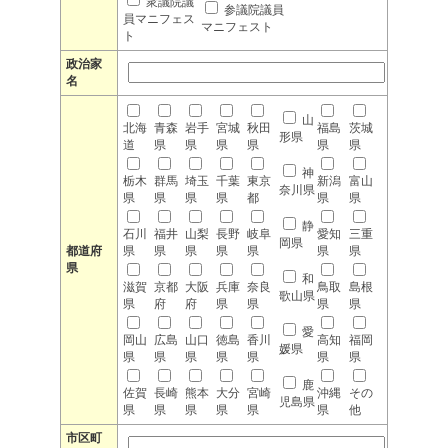
衆議院議
参議院議員
員マニフェス
マニフェスト
ト
政治家
名
山
北海
青森
岩手
宮城
秋田
福島
茨城
形県
道
県
県
県
県
県
県
神
栃木
群馬
埼玉
千葉
東京
新潟
富山
奈川県
県
県
県
県
都
県
県
静
石川
福井
山梨
長野
岐阜
愛知
三重
岡県
都道府
県
県
県
県
県
県
県
県
和
滋賀
京都
大阪
兵庫
奈良
鳥取
島根
歌山県
県
府
府
県
県
県
県
愛
岡山
広島
山口
徳島
香川
高知
福岡
媛県
県
県
県
県
県
県
県
鹿
佐賀
長崎
熊本
大分
宮崎
沖縄
その
児島県
県
県
県
県
県
県
他
市区町