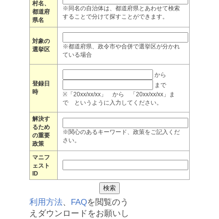
村名、
※同名の自治体は、都道府県とあわせて検索
都道府
することで分けて探すことができます。
県名
対象の
※都道府県、政令市や合併で選挙区が分かれ
選挙区
ている場合
から
登録日
まで
時
※「20xx/xx/xx」 から 「20xx/xx/xx」ま
で というように入力してください。
解決す
るため
※関心のあるキーワード、政策をご記入くだ
の重要
さい。
政策
マニフ
ェスト
ID
利用方法
、
FAQ
を閲覧のう
えダウンロードをお願いし