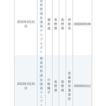
道
府
県
議
会
酒
長
長
伊
2015年3月21
議
井
野
野
那
0000000038
日
員
茂
県
県
市
マ
ニ
フ
ェ
ス
ト
都
道
府
県
安
議
曇
会
小
長
長
野
2023年3月25
議
林
野
野
市
0000001012
日
員
陽
県
県
選
マ
子
挙
ニ
区
フ
ェ