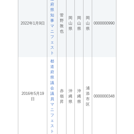
府
県
知
菅
岡
岡
岡
事
野
2022年1月9日
山
山
山
0000000990
マ
敦
県
県
県
ニ
也
フ
ェ
ス
ト
都
道
府
県
議
会
浦
赤
沖
沖
2016年5月19
議
添
嶺
縄
縄
0000000348
日
員
市
昇
県
県
マ
区
ニ
フ
ェ
ス
ト