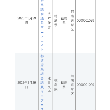
府
県
議
阿
会
沢
徳
南
2023年3月29
議
本
徳島
島
選
0000001028
日
員
勝
県
県
挙
マ
彦
区
ニ
フ
ェ
ス
ト
都
道
府
県
議
阿
会
達
徳
南
2023年3月29
議
田
徳島
島
選
0000001029
日
員
良
県
県
挙
マ
子
区
ニ
フ
ェ
ス