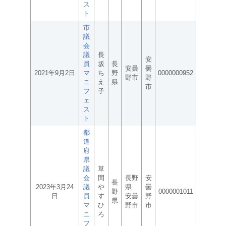
ス
ト
市
議
会
議
長
安
員
坂
長
安曇
曇
2021年9月2日
マ
ち
野
0000000952
野市
野
ニ
え
県
市
フ
子
ェ
ス
ト
都
道
府
県
議
草
会
間
長野
安
長
2023年3月24
議
や
県
曇
野
0000001011
日
員
す
安曇
野
県
マ
ひ
野市
市
ニ
ろ
フ