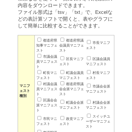
内容をダウンロードできます。
ファイル形式は「tsv」「txt」で、Excelな
どの表計算ソフトで開くと、表やグラフに
して簡単に比較することができます。
都道府県
都道府県議
市長マニフ
知事マニフェ
会議員マニフェ
ェスト
スト
スト
市議会議
区長マニフ
区議会議員
員マニフェス
ェスト
マニフェスト
ト
町長マニ
町議会議員
村長マニフ
フェスト
マニフェスト
ェスト
村議会議
都道府県議
マニフ
市議会会派
員マニフェス
会会派マニフェ
ェスト
マニフェスト
ト
スト
種別
区議会会
町議会会派
村議会会派
派マニフェス
マニフェスト
マニフェスト
ト
スイッチユ
市民マニ
政党マニフ
ーザーマニフェ
フェスト
ェスト
スト