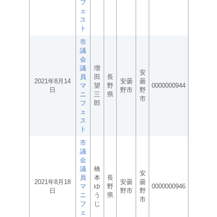
フ
ェ
ス
ト
市
議
会
議
増
安
員
田
長
2021年8月14
安曇
曇
マ
望
野
0000000944
日
野市
野
ニ
三
県
市
フ
郎
ェ
ス
ト
市
議
会
議
橋
安
員
本
長
2021年8月18
安曇
曇
マ
ゆ
野
0000000946
日
野市
野
ニ
う
県
市
フ
じ
ェ