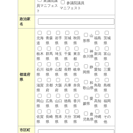
衆議院議
参議院議員
員マニフェス
マニフェスト
ト
政治家
名
山
北海
青森
岩手
宮城
秋田
福島
茨城
形県
道
県
県
県
県
県
県
神
栃木
群馬
埼玉
千葉
東京
新潟
富山
奈川県
県
県
県
県
都
県
県
静
石川
福井
山梨
長野
岐阜
愛知
三重
岡県
都道府
県
県
県
県
県
県
県
県
和
滋賀
京都
大阪
兵庫
奈良
鳥取
島根
歌山県
県
府
府
県
県
県
県
愛
岡山
広島
山口
徳島
香川
高知
福岡
媛県
県
県
県
県
県
県
県
鹿
佐賀
長崎
熊本
大分
宮崎
沖縄
その
児島県
県
県
県
県
県
県
他
市区町