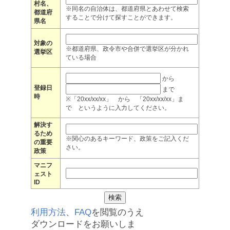
村名、
※同名の自治体は、都道府県とあわせて検索
都道府
することで分けて探すことができます。
県名
対象の
※都道府県、政令市や合併で選挙区が分かれ
選挙区
ている場合
から
登録日
まで
時
※「20xx/xx/xx」 から 「20xx/xx/xx」ま
で というように入力してください。
解決す
るため
※関心のあるキーワード、政策をご記入くだ
の重要
さい。
政策
マニフ
ェスト
ID
利用方法
、
FAQ
を閲覧のうえ
ダウンロードをお願いしま