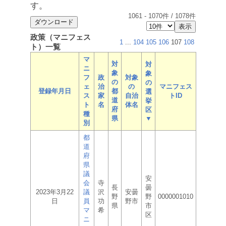
す。
1061
-
1070
件 /
1078
件
政策（マニフェス
1
...
104
105
106
107
108
ト）一覧
マ
対
対
ニ
象
象
フ
政
対象
の
の
ェ
治
の
マニフェス
登録年月日
都
選
ス
家
自治
トID
道
挙
ト
名
体名
府
区
種
県
▼
別
都
道
府
県
議
安
会
寺
長
曇
2023年3月22
議
沢
安曇
野
野
0000001010
日
員
功
野市
県
市
マ
希
区
ニ