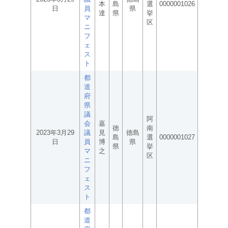
本
島
選
0000001026
日
員
県
達
県
挙
マ
区
ニ
フ
ェ
ス
ト
都
道
府
県
議
阿
会
嘉
徳
南
2023年3月29
議
見
徳島
島
選
0000001027
日
員
博
県
県
挙
マ
之
区
ニ
フ
ェ
ス
ト
都
道