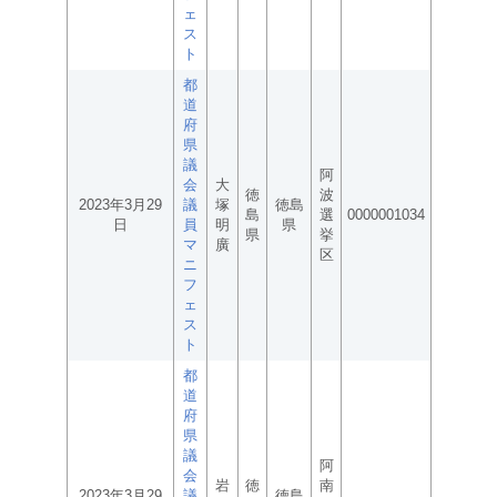
ェ
ス
ト
都
道
府
県
議
阿
会
大
徳
波
2023年3月29
議
塚
徳島
島
選
0000001034
日
員
明
県
県
挙
マ
廣
区
ニ
フ
ェ
ス
ト
都
道
府
県
議
阿
会
岩
徳
南
2023年3月29
議
徳島