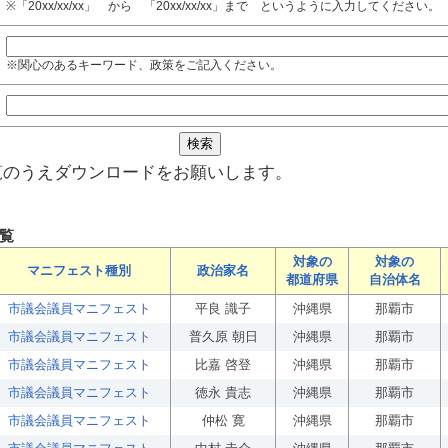
※「20xx/xx/xx」 から 「20xx/xx/xx」まで というように入力してください。
※関心のあるキーワード、政策をご記入ください。
覧のうえダウンロードをお願いします。
覧
対象の
対象の
マニフェスト種別
政治家名
都道府県
自治体名
市議会議員マニフェスト
平良 識子
沖縄県
那覇市
市議会議員マニフェスト
普久原 朝日
沖縄県
那覇市
市議会議員マニフェスト
比嘉 啓登
沖縄県
那覇市
市議会議員マニフェスト
徳永 貴志
沖縄県
那覇市
市議会議員マニフェスト
仲松 寛
沖縄県
那覇市