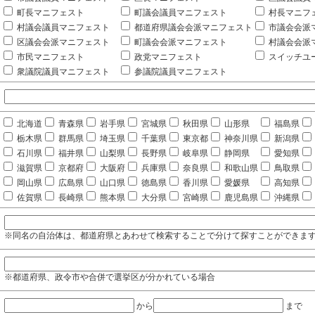
町長マニフェスト
町議会議員マニフェスト
村長マニフ
村議会議員マニフェスト
都道府県議会会派マニフェスト
市議会会派
区議会会派マニフェスト
町議会会派マニフェスト
村議会会派
市民マニフェスト
政党マニフェスト
スイッチユ
衆議院議員マニフェスト
参議院議員マニフェスト
北海道
青森県
岩手県
宮城県
秋田県
山形県
福島県
栃木県
群馬県
埼玉県
千葉県
東京都
神奈川県
新潟県
石川県
福井県
山梨県
長野県
岐阜県
静岡県
愛知県
滋賀県
京都府
大阪府
兵庫県
奈良県
和歌山県
鳥取県
岡山県
広島県
山口県
徳島県
香川県
愛媛県
高知県
佐賀県
長崎県
熊本県
大分県
宮崎県
鹿児島県
沖縄県
※同名の自治体は、都道府県とあわせて検索することで分けて探すことができま
※都道府県、政令市や合併で選挙区が分かれている場合
から
まで