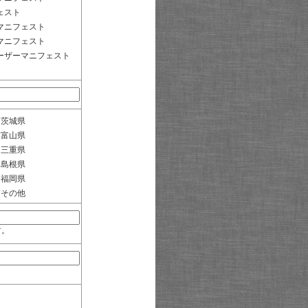
ェスト
マニフェスト
マニフェスト
ーザーマニフェスト
茨城県
富山県
三重県
島根県
福岡県
その他
す。