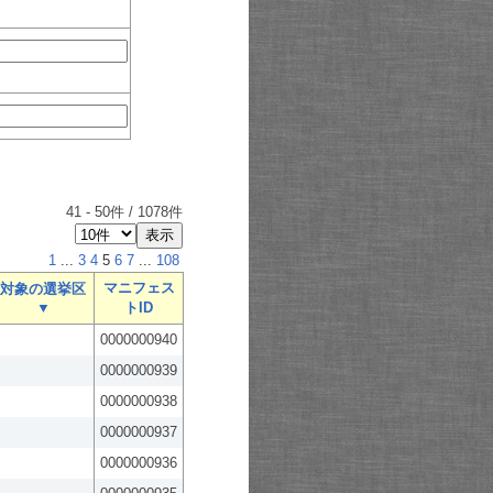
41
-
50
件 /
1078
件
1
...
3
4
5
6
7
...
108
マニフェス
対象の選挙区
▼
トID
0000000940
0000000939
0000000938
0000000937
0000000936