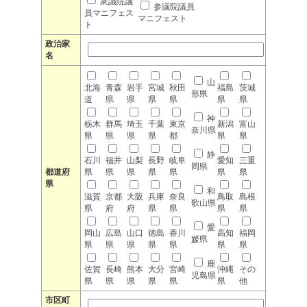
衆議院議
参議院議員
員マニフェス
マニフェスト
ト
政治家
名
山
北海
青森
岩手
宮城
秋田
福島
茨城
形県
道
県
県
県
県
県
県
神
栃木
群馬
埼玉
千葉
東京
新潟
富山
奈川県
県
県
県
県
都
県
県
静
石川
福井
山梨
長野
岐阜
愛知
三重
岡県
都道府
県
県
県
県
県
県
県
県
和
滋賀
京都
大阪
兵庫
奈良
鳥取
島根
歌山県
県
府
府
県
県
県
県
愛
岡山
広島
山口
徳島
香川
高知
福岡
媛県
県
県
県
県
県
県
県
鹿
佐賀
長崎
熊本
大分
宮崎
沖縄
その
児島県
県
県
県
県
県
県
他
市区町