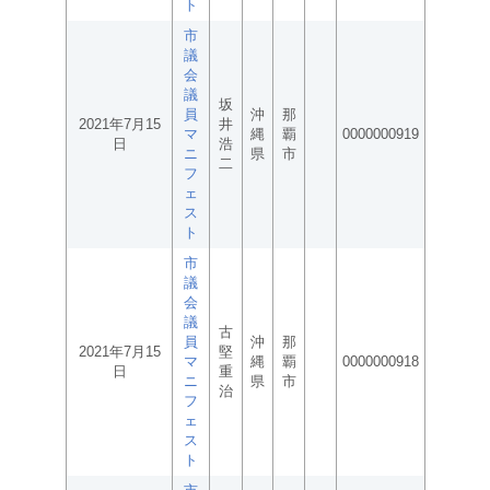
ト
市
議
会
議
坂
員
沖
那
2021年7月15
井
マ
縄
覇
0000000919
日
浩
ニ
県
市
二
フ
ェ
ス
ト
市
議
会
議
古
員
沖
那
2021年7月15
堅
マ
縄
覇
0000000918
日
重
ニ
県
市
治
フ
ェ
ス
ト