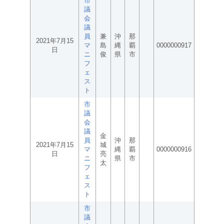
市
議
会
議
員
兼
沖
那
2021年7月15
マ
島
縄
覇
0000000917
日
ニ
俊
県
市
フ
ェ
ス
ト
市
議
会
議
金
員
沖
那
2021年7月15
城
マ
縄
覇
0000000916
日
亮
ニ
県
市
太
フ
ェ
ス
ト
市
議