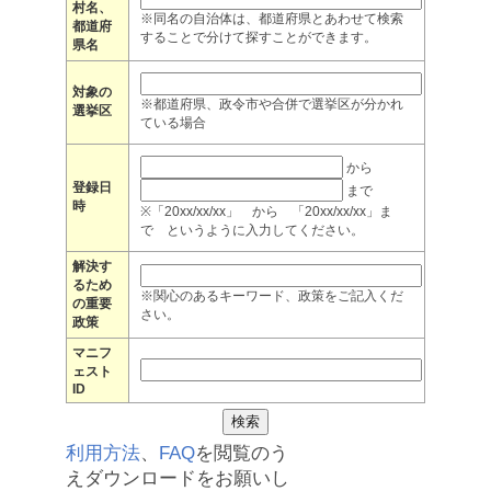
村名、
※同名の自治体は、都道府県とあわせて検索
都道府
することで分けて探すことができます。
県名
対象の
※都道府県、政令市や合併で選挙区が分かれ
選挙区
ている場合
から
登録日
まで
時
※「20xx/xx/xx」 から 「20xx/xx/xx」ま
で というように入力してください。
解決す
るため
※関心のあるキーワード、政策をご記入くだ
の重要
さい。
政策
マニフ
ェスト
ID
利用方法
、
FAQ
を閲覧のう
えダウンロードをお願いし