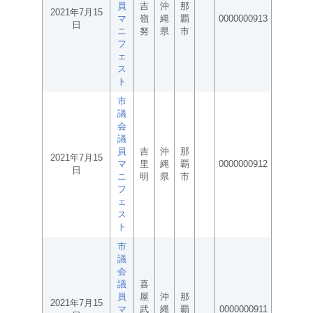
員
吉
沖
那
2021年7月15
マ
嶺
縄
覇
0000000913
日
ニ
努
県
市
フ
ェ
ス
ト
市
議
会
議
員
吉
沖
那
2021年7月15
マ
里
縄
覇
0000000912
日
ニ
明
県
市
フ
ェ
ス
ト
市
議
会
議
喜
員
屋
沖
那
2021年7月15
マ
武
縄
覇
0000000911