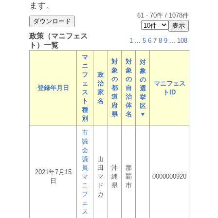
ます。
61
-
70
件 /
1078
件
政策（マニフェス
1
...
5
6
7
8
9
...
108
ト）一覧
マ
対
対
対
ニ
象
象
象
フ
政
の
の
の
ェ
治
マニフェス
登録年月日
都
自
選
ス
家
トID
道
治
挙
ト
名
府
体
区
種
県
名
▼
別
市
議
会
議
山
員
田
沖
那
2021年7月15
マ
マ
縄
覇
0000000920
日
ニ
ド
県
市
フ
カ
ェ
ス