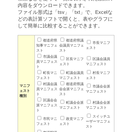
内容をダウンロードできます。
ファイル形式は「tsv」「txt」で、Excelな
どの表計算ソフトで開くと、表やグラフに
して簡単に比較することができます。
都道府県
都道府県議
市長マニフ
知事マニフェ
会議員マニフェ
ェスト
スト
スト
市議会議
区長マニフ
区議会議員
員マニフェス
ェスト
マニフェスト
ト
町長マニ
町議会議員
村長マニフ
フェスト
マニフェスト
ェスト
村議会議
都道府県議
マニフ
市議会会派
員マニフェス
会会派マニフェ
ェスト
マニフェスト
ト
スト
種別
区議会会
町議会会派
村議会会派
派マニフェス
マニフェスト
マニフェスト
ト
スイッチユ
市民マニ
政党マニフ
ーザーマニフェ
フェスト
ェスト
スト