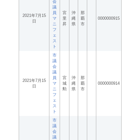
会
議
員
宮
沖
那
2021年7月15
マ
里
縄
覇
0000000915
日
ニ
昇
県
市
フ
ェ
ス
ト
市
議
会
議
員
宮
沖
那
2021年7月15
マ
城
縄
覇
0000000914
日
ニ
勲
県
市
フ
ェ
ス
ト
市
議
会
議