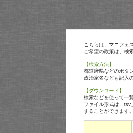
こちらは、マニフェ
ご希望の政策は、検
【検索方法】
都道府県などのボタ
政治家名なども記入
【ダウンロード】
検索などを使って一
ファイル形式は「tsv
することができます