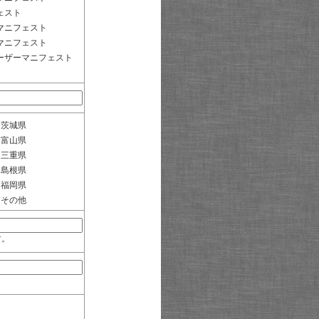
ェスト
マニフェスト
マニフェスト
ーザーマニフェスト
茨城県
富山県
三重県
島根県
福岡県
その他
す。