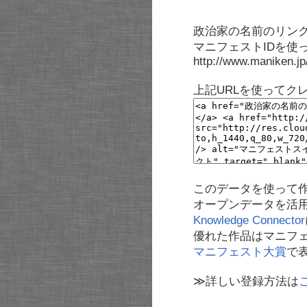
政治家の名前のリンク
マニフェストIDを使
http://www.maniken.j
上記URLを使ってク
このデータを使って
オープンデータを活
Knowledge Connector
優れた作品はマニフ
マニフェスト大賞
で
≫詳しい登録方法は