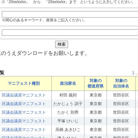
※「20xx/xx/xx」 から 「20xx/xx/xx」まで というように入力してください。
※関心のあるキーワード、政策をご記入ください。
覧のうえダウンロードをお願いします。
覧
1
..
対象の
対象の
マニフェスト種別
政治家名
都道府県
自治体名
区議会議員マニフェスト
村田 義則
東京都
世田谷区
区議会議員マニフェスト
たかじょう 訓子
東京都
世田谷区
区議会議員マニフェスト
たかく 則男
東京都
世田谷区
区議会議員マニフェスト
平塚 けいじ
東京都
世田谷区
区議会議員マニフェスト
高橋 あきひこ
東京都
世田谷区