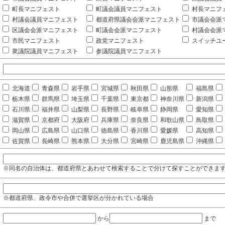
町長マニフェスト
町議会議員マニフェスト
村長マニフ
村議会議員マニフェスト
都道府県議会会派マニフェスト
市議会会派
区議会会派マニフェスト
町議会会派マニフェスト
村議会会派
市民マニフェスト
政党マニフェスト
スイッチユ
衆議院議員マニフェスト
参議院議員マニフェスト
北海道
青森県
岩手県
宮城県
秋田県
山形県
福島県
栃木県
群馬県
埼玉県
千葉県
東京都
神奈川県
新潟県
石川県
福井県
山梨県
長野県
岐阜県
静岡県
愛知県
滋賀県
京都府
大阪府
兵庫県
奈良県
和歌山県
鳥取県
岡山県
広島県
山口県
徳島県
香川県
愛媛県
高知県
佐賀県
長崎県
熊本県
大分県
宮崎県
鹿児島県
沖縄県
※同名の自治体は、都道府県とあわせて検索することで分けて探すことができま
※都道府県、政令市や合併で選挙区が分かれている場合
から
まで