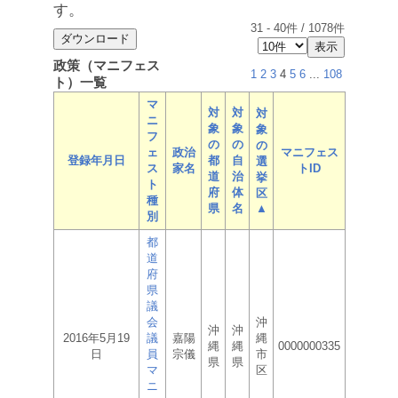
す。
31
-
40
件 /
1078
件
政策（マニフェス
1
2
3
4
5
6
...
108
ト）一覧
マ
対
対
対
ニ
象
象
象
フ
の
の
の
ェ
政治
マニフェス
登録年月日
都
自
選
ス
家名
トID
道
治
挙
ト
府
体
区
種
県
名
▲
別
都
道
府
県
議
会
沖
沖
沖
2016年5月19
議
嘉陽
縄
縄
縄
0000000335
日
員
宗儀
市
県
県
マ
区
ニ