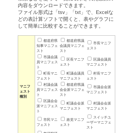
内容をダウンロードできます。
ファイル形式は「tsv」「txt」で、Excelな
どの表計算ソフトで開くと、表やグラフに
して簡単に比較することができます。
都道府県
都道府県議
市長マニフ
知事マニフェ
会議員マニフェ
ェスト
スト
スト
市議会議
区長マニフ
区議会議員
員マニフェス
ェスト
マニフェスト
ト
町長マニ
町議会議員
村長マニフ
フェスト
マニフェスト
ェスト
村議会議
都道府県議
マニフ
市議会会派
員マニフェス
会会派マニフェ
ェスト
マニフェスト
ト
スト
種別
区議会会
町議会会派
村議会会派
派マニフェス
マニフェスト
マニフェスト
ト
スイッチユ
市民マニ
政党マニフ
ーザーマニフェ
フェスト
ェスト
スト