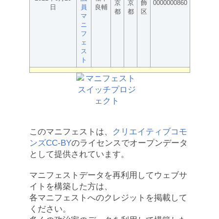
京
京
飾
0000000860
日
員
良輔
都
都
区
マ
ニ
フ
ェ
ス
ト
このマニフェストは、
クリエイティブコモ
ンズCC-BY
のライセンスでオープンデータ
として提供されています。
マニフェストデータを再利用してウェブサ
イトを構築した方は、
各マニフェストへのクレジットを掲載して
ください。