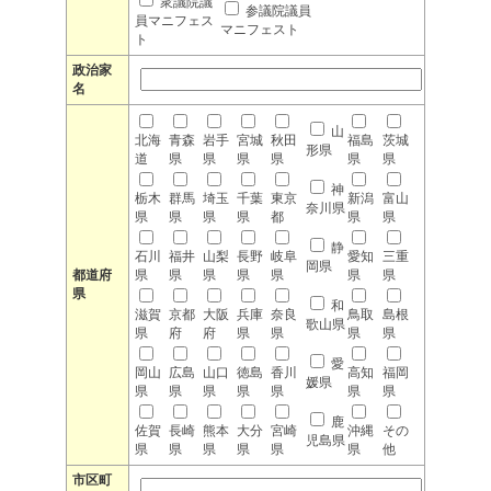
衆議院議
参議院議員
員マニフェス
マニフェスト
ト
政治家
名
山
北海
青森
岩手
宮城
秋田
福島
茨城
形県
道
県
県
県
県
県
県
神
栃木
群馬
埼玉
千葉
東京
新潟
富山
奈川県
県
県
県
県
都
県
県
静
石川
福井
山梨
長野
岐阜
愛知
三重
岡県
都道府
県
県
県
県
県
県
県
県
和
滋賀
京都
大阪
兵庫
奈良
鳥取
島根
歌山県
県
府
府
県
県
県
県
愛
岡山
広島
山口
徳島
香川
高知
福岡
媛県
県
県
県
県
県
県
県
鹿
佐賀
長崎
熊本
大分
宮崎
沖縄
その
児島県
県
県
県
県
県
県
他
市区町