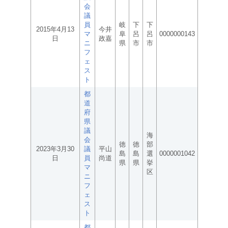
会
議
員
岐
下
下
2015年4月13
今井
マ
阜
呂
呂
0000000143
日
政嘉
ニ
県
市
市
フ
ェ
ス
ト
都
道
府
県
議
海
会
徳
徳
部
2023年3月30
議
平山
島
島
選
0000001042
日
員
尚道
県
県
挙
マ
区
ニ
フ
ェ
ス
ト
都