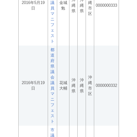
2016年5月19
議
金城
縄
縄
縄
0000000333
日
員
勉
市
県
県
マ
区
ニ
フ
ェ
ス
ト
都
道
府
県
議
会
沖
沖
沖
2016年5月19
議
花城
縄
縄
縄
0000000332
日
員
大輔
市
県
県
マ
区
ニ
フ
ェ
ス
ト
市
議