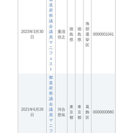
道
府
県
議
海
会
徳
徳
部
2023年3月30
議
重清
島
島
選
0000001041
日
員
佳之
県
県
挙
マ
区
ニ
フ
ェ
ス
ト
都
道
府
県
議
会
東
東
葛
2021年6月29
議
河合
京
京
飾
0000000880
日
員
悠祐
都
都
区
マ
ニ
フ