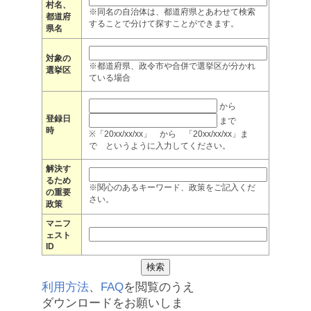
村名、
※同名の自治体は、都道府県とあわせて検索
都道府
することで分けて探すことができます。
県名
対象の
※都道府県、政令市や合併で選挙区が分かれ
選挙区
ている場合
から
登録日
まで
時
※「20xx/xx/xx」 から 「20xx/xx/xx」ま
で というように入力してください。
解決す
るため
※関心のあるキーワード、政策をご記入くだ
の重要
さい。
政策
マニフ
ェスト
ID
利用方法
、
FAQ
を閲覧のうえ
ダウンロードをお願いしま