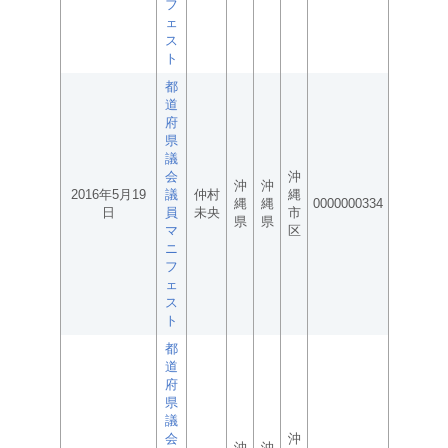
フ
ェ
ス
ト
都
道
府
県
議
会
沖
沖
沖
2016年5月19
議
仲村
縄
縄
縄
0000000334
日
員
未央
市
県
県
マ
区
ニ
フ
ェ
ス
ト
都
道
府
県
議
会
沖
沖
沖