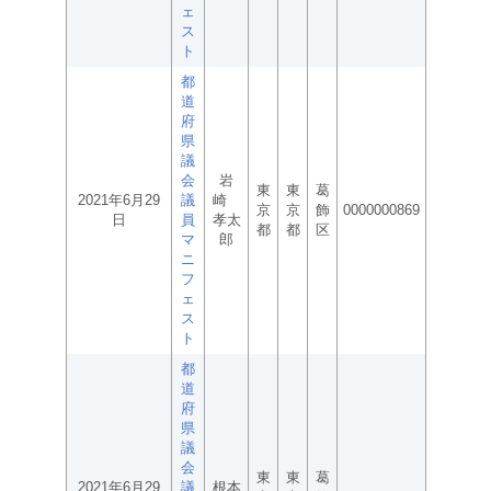
ェ
ス
ト
都
道
府
県
議
会
岩
東
東
葛
2021年6月29
議
崎
京
京
飾
0000000869
日
員
孝太
都
都
区
マ
郎
ニ
フ
ェ
ス
ト
都
道
府
県
議
会
東
東
葛
2021年6月29
議
根本