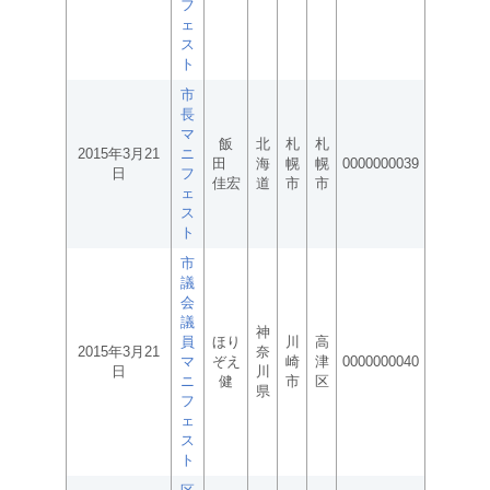
フ
ェ
ス
ト
市
長
マ
飯
北
札
札
2015年3月21
ニ
田
海
幌
幌
0000000039
日
フ
佳宏
道
市
市
ェ
ス
ト
市
議
会
議
神
員
ほり
川
高
2015年3月21
奈
マ
ぞえ
崎
津
0000000040
日
川
ニ
健
市
区
県
フ
ェ
ス
ト