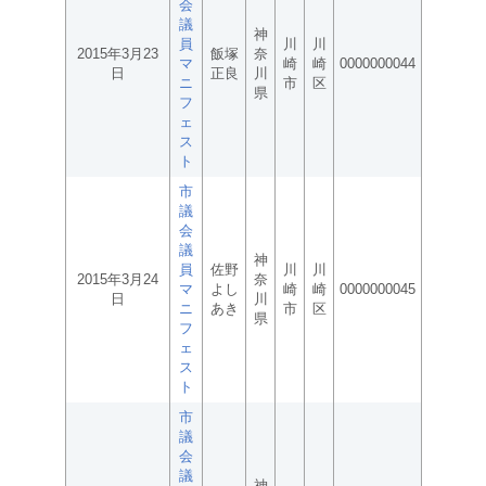
会
議
神
員
川
川
2015年3月23
飯塚
奈
マ
崎
崎
0000000044
日
正良
川
ニ
市
区
県
フ
ェ
ス
ト
市
議
会
議
神
員
佐野
川
川
2015年3月24
奈
マ
よし
崎
崎
0000000045
日
川
ニ
あき
市
区
県
フ
ェ
ス
ト
市
議
会
議
神