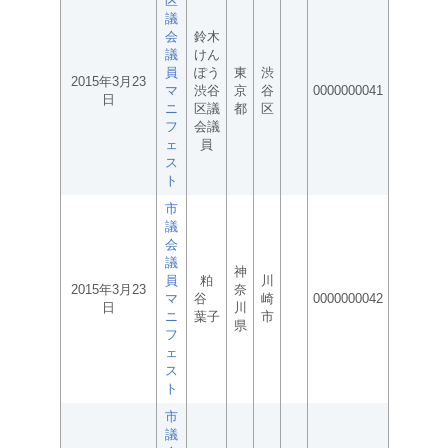
区
議
会
鈴木
議
けん
員
ぽう
東
渋
2015年3月23
マ
渋谷
京
谷
0000000041
日
ニ
区議
都
区
フ
会議
ェ
員
ス
ト
市
議
会
議
神
員
粕
川
2015年3月23
奈
マ
谷
崎
0000000042
日
川
ニ
葉子
市
県
フ
ェ
ス
ト
市
議