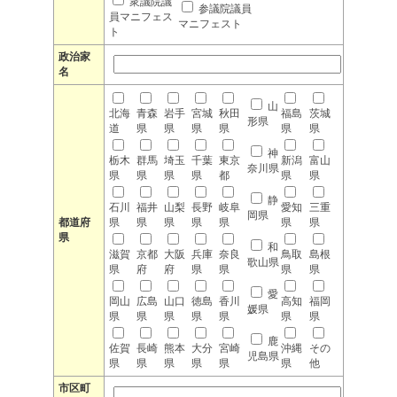
衆議院議
参議院議員
員マニフェス
マニフェスト
ト
政治家
名
山
北海
青森
岩手
宮城
秋田
福島
茨城
形県
道
県
県
県
県
県
県
神
栃木
群馬
埼玉
千葉
東京
新潟
富山
奈川県
県
県
県
県
都
県
県
静
石川
福井
山梨
長野
岐阜
愛知
三重
岡県
都道府
県
県
県
県
県
県
県
県
和
滋賀
京都
大阪
兵庫
奈良
鳥取
島根
歌山県
県
府
府
県
県
県
県
愛
岡山
広島
山口
徳島
香川
高知
福岡
媛県
県
県
県
県
県
県
県
鹿
佐賀
長崎
熊本
大分
宮崎
沖縄
その
児島県
県
県
県
県
県
県
他
市区町