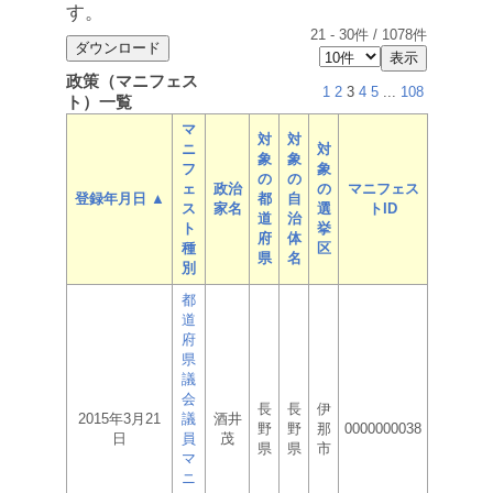
す。
21
-
30
件 /
1078
件
政策（マニフェス
1
2
3
4
5
...
108
ト）一覧
マ
対
対
ニ
対
象
象
フ
象
の
の
ェ
政治
の
マニフェス
登録年月日 ▲
都
自
ス
家名
選
トID
道
治
ト
挙
府
体
種
区
県
名
別
都
道
府
県
議
会
長
長
伊
2015年3月21
議
酒井
野
野
那
0000000038
日
員
茂
県
県
市
マ
ニ