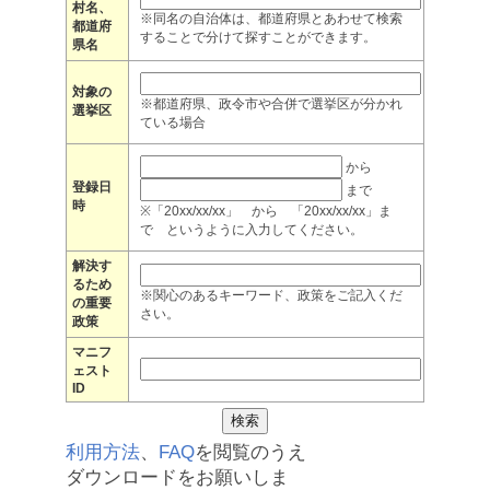
村名、
※同名の自治体は、都道府県とあわせて検索
都道府
することで分けて探すことができます。
県名
対象の
※都道府県、政令市や合併で選挙区が分かれ
選挙区
ている場合
から
登録日
まで
時
※「20xx/xx/xx」 から 「20xx/xx/xx」ま
で というように入力してください。
解決す
るため
※関心のあるキーワード、政策をご記入くだ
の重要
さい。
政策
マニフ
ェスト
ID
利用方法
、
FAQ
を閲覧のうえ
ダウンロードをお願いしま