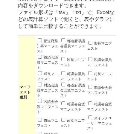
内容をダウンロードできます。
ファイル形式は「tsv」「txt」で、Excelな
どの表計算ソフトで開くと、表やグラフに
して簡単に比較することができます。
都道府県
都道府県議
市長マニフ
知事マニフェ
会議員マニフェ
ェスト
スト
スト
市議会議
区長マニフ
区議会議員
員マニフェス
ェスト
マニフェスト
ト
町長マニ
町議会議員
村長マニフ
フェスト
マニフェスト
ェスト
村議会議
都道府県議
マニフ
市議会会派
員マニフェス
会会派マニフェ
ェスト
マニフェスト
ト
スト
種別
区議会会
町議会会派
村議会会派
派マニフェス
マニフェスト
マニフェスト
ト
スイッチユ
市民マニ
政党マニフ
ーザーマニフェ
フェスト
ェスト
スト