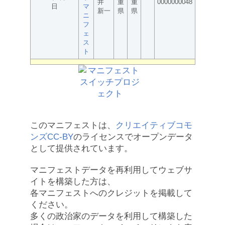
井
重
重
0000000048
日
マ
新一
県
県
ニ
フ
ェ
ス
ト
このマニフェストは、
クリエイティブコモ
ンズCC-BY
のライセンスでオープンデータ
として提供されています。
マニフェストデータを再利用してウェブサ
イトを構築した方は、
各マニフェストへのクレジットを掲載して
ください。
多くの政治家のデータを利用して構築した