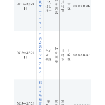
員
いた
川
2015年3月24
奈
幸
マ
ばし
崎
0000000046
日
川
区
ニ
洋一
市
県
フ
ェ
ス
ト
市
議
会
議
神
員
ため
川
川
2015年3月24
奈
マ
や
崎
崎
0000000047
日
川
ニ
義隆
市
区
県
フ
ェ
ス
ト
都
道
府
県
知
藤
三
三
2015年3月24
事