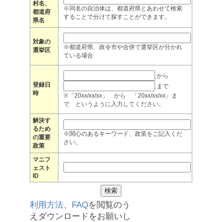
村名、
※同名の自治体は、都道府県とあわせて検索
都道府
することで分けて探すことができます。
県名
対象の
※都道府県、政令市や合併で選挙区が分かれ
選挙区
ている場合
から
登録日
まで
時
※「20xx/xx/xx」 から 「20xx/xx/xx」ま
で というように入力してください。
解決す
るため
※関心のあるキーワード、政策をご記入くだ
の重要
さい。
政策
マニフ
ェスト
ID
利用方法
、
FAQ
を閲覧のう
えダウンロードをお願いし