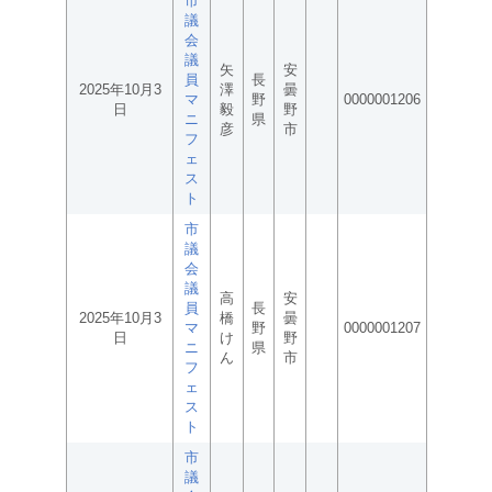
市
議
会
議
矢
安
員
長
2025年10月3
澤
曇
マ
野
0000001206
日
毅
野
ニ
県
彦
市
フ
ェ
ス
ト
市
議
会
議
高
安
員
長
2025年10月3
橋
曇
マ
野
0000001207
日
け
野
ニ
県
ん
市
フ
ェ
ス
ト
市
議