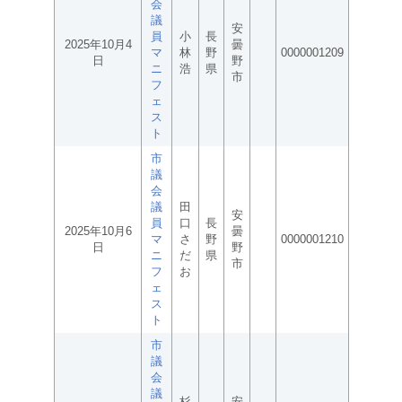
会
議
安
員
小
長
2025年10月4
曇
マ
林
野
0000001209
日
野
ニ
浩
県
市
フ
ェ
ス
ト
市
議
会
議
田
安
員
口
長
2025年10月6
曇
マ
さ
野
0000001210
日
野
ニ
だ
県
市
フ
お
ェ
ス
ト
市
議
会
議
杉
安