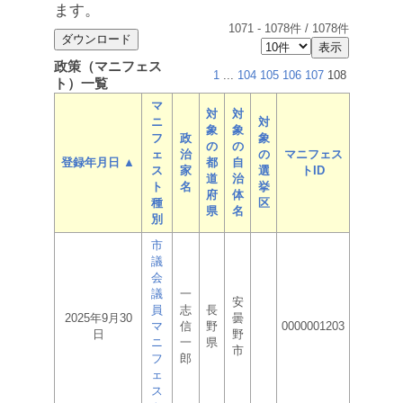
ます。
1071
-
1078
件 /
1078
件
政策（マニフェス
1
...
104
105
106
107
108
ト）一覧
マ
対
対
ニ
対
象
象
フ
政
象
の
の
ェ
治
の
マニフェス
登録年月日 ▲
都
自
ス
家
選
トID
道
治
ト
名
挙
府
体
種
区
県
名
別
市
議
会
議
一
安
員
志
長
2025年9月30
曇
マ
信
野
0000001203
日
野
ニ
一
県
市
フ
郎
ェ
ス