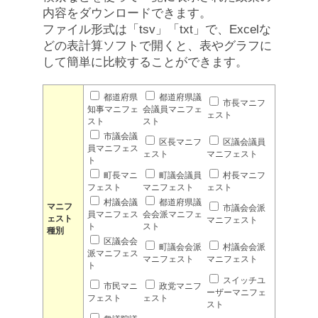
内容をダウンロードできます。
ファイル形式は「tsv」「txt」で、Excelな
どの表計算ソフトで開くと、表やグラフに
して簡単に比較することができます。
都道府県
都道府県議
市長マニフ
知事マニフェ
会議員マニフェ
ェスト
スト
スト
市議会議
区長マニフ
区議会議員
員マニフェス
ェスト
マニフェスト
ト
町長マニ
町議会議員
村長マニフ
フェスト
マニフェスト
ェスト
村議会議
都道府県議
マニフ
市議会会派
員マニフェス
会会派マニフェ
ェスト
マニフェスト
ト
スト
種別
区議会会
町議会会派
村議会会派
派マニフェス
マニフェスト
マニフェスト
ト
スイッチユ
市民マニ
政党マニフ
ーザーマニフェ
フェスト
ェスト
スト