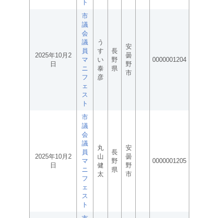
ト
市
議
会
議
う
安
員
す
長
2025年10月2
曇
マ
い
野
0000001204
日
野
ニ
泰
県
市
フ
彦
ェ
ス
ト
市
議
会
議
丸
安
員
長
2025年10月2
山
曇
マ
野
0000001205
日
健
野
ニ
県
太
市
フ
ェ
ス
ト