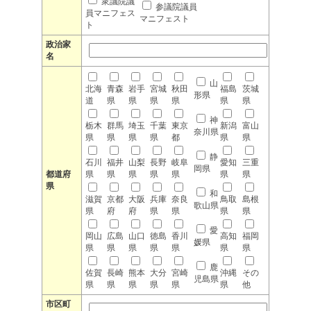
衆議院議
参議院議員
員マニフェス
マニフェスト
ト
政治家
名
山
北海
青森
岩手
宮城
秋田
福島
茨城
形県
道
県
県
県
県
県
県
神
栃木
群馬
埼玉
千葉
東京
新潟
富山
奈川県
県
県
県
県
都
県
県
静
石川
福井
山梨
長野
岐阜
愛知
三重
岡県
都道府
県
県
県
県
県
県
県
県
和
滋賀
京都
大阪
兵庫
奈良
鳥取
島根
歌山県
県
府
府
県
県
県
県
愛
岡山
広島
山口
徳島
香川
高知
福岡
媛県
県
県
県
県
県
県
県
鹿
佐賀
長崎
熊本
大分
宮崎
沖縄
その
児島県
県
県
県
県
県
県
他
市区町