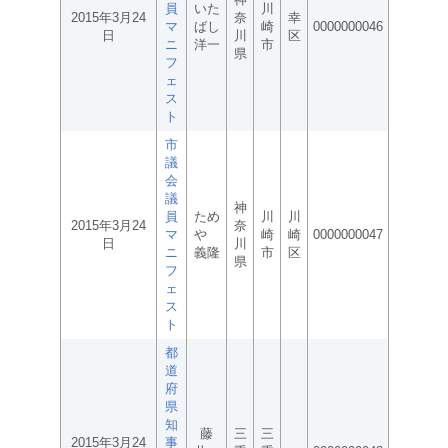
員
いた
川
2015年3月24
奈
幸
マ
ばし
崎
0000000046
日
川
区
ニ
洋一
市
県
フ
ェ
ス
ト
市
議
会
議
神
員
ため
川
川
2015年3月24
奈
マ
や
崎
崎
0000000047
日
川
ニ
義隆
市
区
県
フ
ェ
ス
ト
都
道
府
県
知
藤
三
三
2015年3月24
事