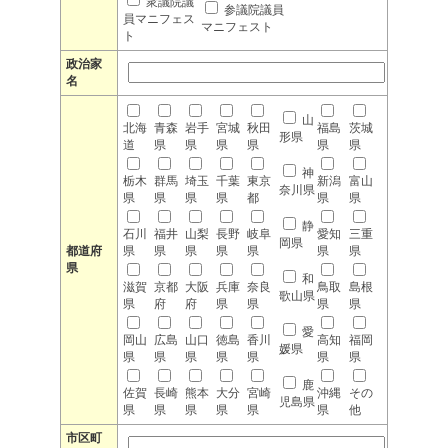
衆議院議
参議院議員
員マニフェス
マニフェスト
ト
政治家
名
山
北海
青森
岩手
宮城
秋田
福島
茨城
形県
道
県
県
県
県
県
県
神
栃木
群馬
埼玉
千葉
東京
新潟
富山
奈川県
県
県
県
県
都
県
県
静
石川
福井
山梨
長野
岐阜
愛知
三重
岡県
都道府
県
県
県
県
県
県
県
県
和
滋賀
京都
大阪
兵庫
奈良
鳥取
島根
歌山県
県
府
府
県
県
県
県
愛
岡山
広島
山口
徳島
香川
高知
福岡
媛県
県
県
県
県
県
県
県
鹿
佐賀
長崎
熊本
大分
宮崎
沖縄
その
児島県
県
県
県
県
県
県
他
市区町