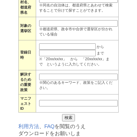
村名、
※同名の自治体は、都道府県とあわせて検索
都道府
することで分けて探すことができます。
県名
対象の
※都道府県、政令市や合併で選挙区が分かれ
選挙区
ている場合
から
登録日
まで
時
※「20xx/xx/xx」 から 「20xx/xx/xx」ま
で というように入力してください。
解決す
るため
※関心のあるキーワード、政策をご記入くだ
の重要
さい。
政策
マニフ
ェスト
ID
利用方法
、
FAQ
を閲覧のうえ
ダウンロードをお願いしま