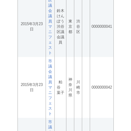
区
議
会
鈴木
議
けん
員
ぽう
東
渋
2015年3月23
マ
渋谷
京
谷
0000000041
日
ニ
区議
都
区
フ
会議
ェ
員
ス
ト
市
議
会
議
神
員
粕
川
2015年3月23
奈
マ
谷
崎
0000000042
日
川
ニ
葉子
市
県
フ
ェ
ス
ト
市
議