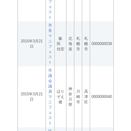
フ
ェ
ス
ト
市
長
マ
飯
北
札
札
2015年3月21
ニ
田
海
幌
幌
0000000039
日
フ
佳宏
道
市
市
ェ
ス
ト
市
議
会
議
神
員
ほり
川
高
2015年3月21
奈
マ
ぞえ
崎
津
0000000040
日
川
ニ
健
市
区
県
フ
ェ
ス
ト