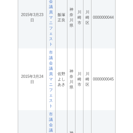
会
議
神
員
川
川
2015年3月23
飯塚
奈
マ
崎
崎
0000000044
日
正良
川
ニ
市
区
県
フ
ェ
ス
ト
市
議
会
議
神
員
佐野
川
川
2015年3月24
奈
マ
よし
崎
崎
0000000045
日
川
ニ
あき
市
区
県
フ
ェ
ス
ト
市
議
会
議
神