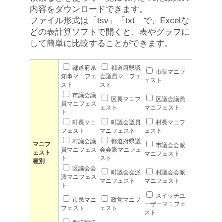
内容をダウンロードできます。
ファイル形式は「tsv」「txt」で、Excelな
どの表計算ソフトで開くと、表やグラフに
して簡単に比較することができます。
都道府県
都道府県議
市長マニフ
知事マニフェ
会議員マニフェ
ェスト
スト
スト
市議会議
区長マニフ
区議会議員
員マニフェス
ェスト
マニフェスト
ト
町長マニ
町議会議員
村長マニフ
フェスト
マニフェスト
ェスト
村議会議
都道府県議
マニフ
市議会会派
員マニフェス
会会派マニフェ
ェスト
マニフェスト
ト
スト
種別
区議会会
町議会会派
村議会会派
派マニフェス
マニフェスト
マニフェスト
ト
スイッチユ
市民マニ
政党マニフ
ーザーマニフェ
フェスト
ェスト
スト