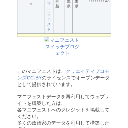
井
重
重
0000000048
日
マ
新一
県
県
ニ
フ
ェ
ス
ト
このマニフェストは、
クリエイティブコモ
ンズCC-BY
のライセンスでオープンデータ
として提供されています。
マニフェストデータを再利用してウェブサ
イトを構築した方は、
各マニフェストへのクレジットを掲載して
ください。
多くの政治家のデータを利用して構築した