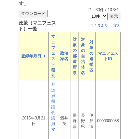
す。
21
-
30
件 /
1078
件
政策（マニフェス
1
2
3
4
5
...
108
ト）一覧
マ
対
対
ニ
対
象
象
フ
象
の
の
ェ
政治
の
マニフェス
登録年月日 ▲
都
自
ス
家名
選
トID
道
治
ト
挙
府
体
種
区
県
名
別
都
道
府
県
議
会
長
長
伊
2015年3月21
議
酒井
野
野
那
0000000038
日
員
茂
県
県
市
マ
ニ