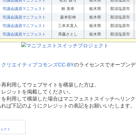
市議会議員マニフェスト
松野 真弓
栃木県
那須塩原市
市議会議員マニフェスト
林 美幸
栃木県
那須塩原市
市議会議員マニフェスト
森本彰伸
栃木県
那須塩原市
市議会議員マニフェスト
三本木直人
栃木県
那須塩原市
市議会議員マニフェスト
斉藤さとし
栃木県
那須塩原市
、
クリエイティブコモンズCC-BY
のライセンスでオープンデ
を再利用してウェブサイトを構築した方は、
クレジットを掲載してください。
タを利用して構築した場合はマニフェストスイッチへリンク
あれば下記のようにクレジットの表記をお願いいたします。