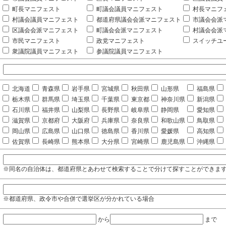
町長マニフェスト
町議会議員マニフェスト
村長マニフ
村議会議員マニフェスト
都道府県議会会派マニフェスト
市議会会派
区議会会派マニフェスト
町議会会派マニフェスト
村議会会派
市民マニフェスト
政党マニフェスト
スイッチユ
衆議院議員マニフェスト
参議院議員マニフェスト
北海道
青森県
岩手県
宮城県
秋田県
山形県
福島県
栃木県
群馬県
埼玉県
千葉県
東京都
神奈川県
新潟県
石川県
福井県
山梨県
長野県
岐阜県
静岡県
愛知県
滋賀県
京都府
大阪府
兵庫県
奈良県
和歌山県
鳥取県
岡山県
広島県
山口県
徳島県
香川県
愛媛県
高知県
佐賀県
長崎県
熊本県
大分県
宮崎県
鹿児島県
沖縄県
※同名の自治体は、都道府県とあわせて検索することで分けて探すことができま
※都道府県、政令市や合併で選挙区が分かれている場合
から
まで