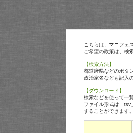
こちらは、マニフェ
ご希望の政策は、検
【検索方法】
都道府県などのボタ
政治家名なども記入
【ダウンロード】
検索などを使って一
ファイル形式は「tsv
することができます