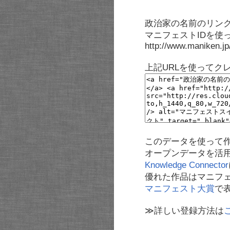
政治家の名前のリンク
マニフェストIDを使
http://www.maniken.j
上記URLを使ってク
このデータを使って
オープンデータを活
Knowledge Connector
優れた作品はマニフ
マニフェスト大賞
で
≫詳しい登録方法は