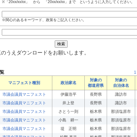
※「20xx/xx/xx」 から 「20xx/xx/xx」まで というように入力してください。
※関心のあるキーワード、政策をご記入ください。
覧のうえダウンロードをお願いします。
覧
1
対象の
対象の
マニフェスト種別
政治家名
都道府県
自治体名
市議会議員マニフェスト
伊藤浩平
長野県
諏訪市
市議会議員マニフェスト
井上登
長野県
諏訪市
市議会議員マニフェスト
さとう一則
栃木県
那須塩原市
市議会議員マニフェスト
小島 耕一
栃木県
那須塩原市
市議会議員マニフェスト
堤 正明
栃木県
那須塩原市