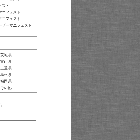
ェスト
マニフェスト
マニフェスト
ーザーマニフェスト
茨城県
富山県
三重県
島根県
福岡県
その他
す。