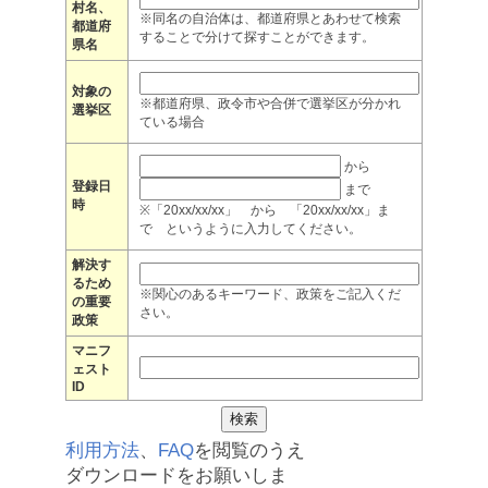
村名、
※同名の自治体は、都道府県とあわせて検索
都道府
することで分けて探すことができます。
県名
対象の
※都道府県、政令市や合併で選挙区が分かれ
選挙区
ている場合
から
登録日
まで
時
※「20xx/xx/xx」 から 「20xx/xx/xx」ま
で というように入力してください。
解決す
るため
※関心のあるキーワード、政策をご記入くだ
の重要
さい。
政策
マニフ
ェスト
ID
利用方法
、
FAQ
を閲覧のうえ
ダウンロードをお願いしま