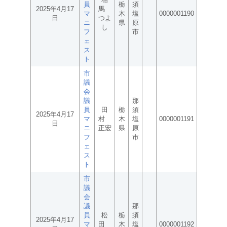
員
栃
須
2025年4月17
馬
マ
木
塩
0000001190
日
つよ
ニ
県
原
し
フ
市
ェ
ス
ト
市
議
会
議
那
員
田
栃
須
2025年4月17
マ
村
木
塩
0000001191
日
ニ
正宏
県
原
フ
市
ェ
ス
ト
市
議
会
議
那
員
松
栃
須
2025年4月17
マ
田
木
塩
0000001192