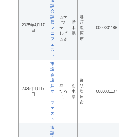
市
議
会
議
あか
那
員
つ
栃
須
2025年4月17
マ
か
木
塩
0000001186
日
ニ
しげ
県
原
フ
あき
市
ェ
ス
ト
市
議
会
議
那
員
星
栃
須
2025年4月17
マ
ひろ
木
塩
0000001187
日
ニ
こ
県
原
フ
市
ェ
ス
ト
市
議