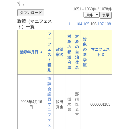
す。
1051
-
1060
件 /
1078
件
政策（マニフェス
1
...
104
105
106
107
108
ト）一覧
マ
対
対
ニ
対
象
象
フ
象
の
の
ェ
政治
の
マニフェス
登録年月日 ▲
都
自
ス
家名
選
トID
道
治
ト
挙
府
体
種
区
県
名
別
市
議
会
議
那
員
栃
須
2025年4月16
飯田
マ
木
塩
0000001183
日
真也
ニ
県
原
フ
市
ェ
ス