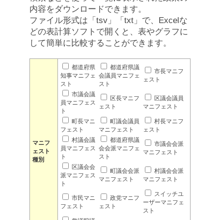
内容をダウンロードできます。
ファイル形式は「tsv」「txt」で、Excelな
どの表計算ソフトで開くと、表やグラフに
して簡単に比較することができます。
都道府県
都道府県議
市長マニフ
知事マニフェ
会議員マニフェ
ェスト
スト
スト
市議会議
区長マニフ
区議会議員
員マニフェス
ェスト
マニフェスト
ト
町長マニ
町議会議員
村長マニフ
フェスト
マニフェスト
ェスト
村議会議
都道府県議
マニフ
市議会会派
員マニフェス
会会派マニフェ
ェスト
マニフェスト
ト
スト
種別
区議会会
町議会会派
村議会会派
派マニフェス
マニフェスト
マニフェスト
ト
スイッチユ
市民マニ
政党マニフ
ーザーマニフェ
フェスト
ェスト
スト