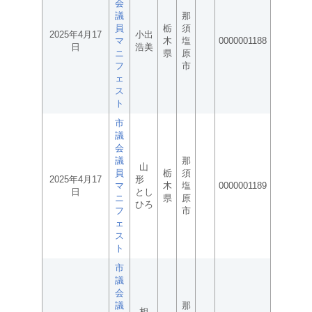
会
議
那
員
栃
須
2025年4月17
小出
マ
木
塩
0000001188
日
浩美
ニ
県
原
フ
市
ェ
ス
ト
市
議
会
議
那
山
員
栃
須
2025年4月17
形
マ
木
塩
0000001189
日
とし
ニ
県
原
ひろ
フ
市
ェ
ス
ト
市
議
会
議
那
相