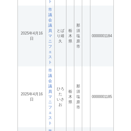
ト
市
議
会
議
那
員
とば
栃
須
2025年4月16
マ
り靖
木
塩
0000001184
日
ニ
久
県
原
フ
市
ェ
ス
ト
市
議
会
議
那
ひろ
員
栃
須
2025年4月16
た
マ
木
塩
0000001185
日
いさ
ニ
県
原
お
フ
市
ェ
ス
ト