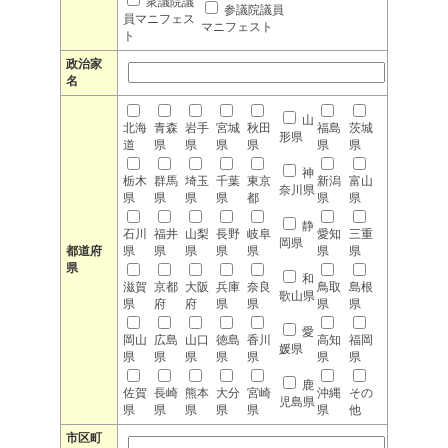
衆議院議
参議院議員
員マニフェス
マニフェスト
ト
政治家
名
山
北海
青森
岩手
宮城
秋田
福島
茨城
形県
道
県
県
県
県
県
県
神
栃木
群馬
埼玉
千葉
東京
新潟
富山
奈川県
県
県
県
県
都
県
県
静
石川
福井
山梨
長野
岐阜
愛知
三重
岡県
都道府
県
県
県
県
県
県
県
県
和
滋賀
京都
大阪
兵庫
奈良
鳥取
島根
歌山県
県
府
府
県
県
県
県
愛
岡山
広島
山口
徳島
香川
高知
福岡
媛県
県
県
県
県
県
県
県
鹿
佐賀
長崎
熊本
大分
宮崎
沖縄
その
児島県
県
県
県
県
県
県
他
市区町